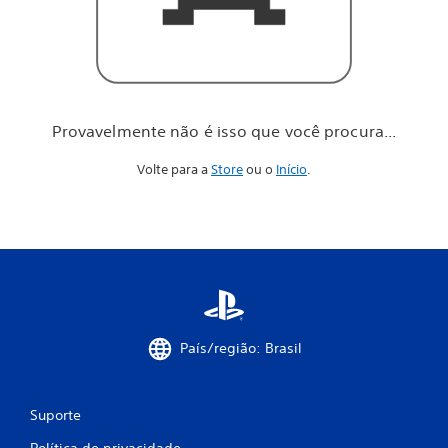
o
c
ê
p
r
o
c
Provavelmente não é isso que você procura...
u
r
Volte para a
Store
ou o
Início
.
a
.
.
.
País/região: Brasil
Suporte
Política de privacidade