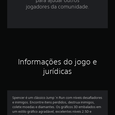
para ajudar outros
2
jogadores da comunidade.
5
e
s
t
r
Informações do jogo e
e
jurídicas
l
a
s
Spencer é um clássico Jump´n Run com níveis desafiadores
e
e inimigos. Encontre itens perdidos, destrua inimigos,
colete moedas e diamantes. Os gráficos 3D embalados em
m
um estilo gráfico agradável, excelentes níveis 2.5D e