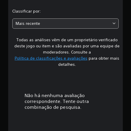
a
l
ç
Classificar por:
õ
a
e
Mais recente
s
s
Todas as análises vêm de um proprietário verificado
s
deste jogo ou item e são avaliadas por uma equipe de
i
moderadores. Consulte a
Política de classificações e avaliações
para obter mais
f
detalhes.
i
c
a
Não há nenhuma avaliação
correspondente. Tente outra
ç
combinação de pesquisa.
ã
o