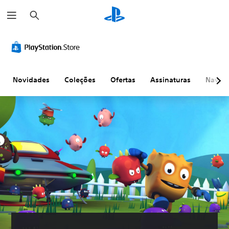
P
e
s
q
u
i
s
a
r
Novidades
Coleções
Ofertas
Assinaturas
Naveg