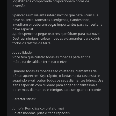
jogabilidade comprovada proporcionam horas de
u
diversão.
m
Spencer é um viajante intergaláctico que bateu com sua
nave na Terra. Monstros alienígenas, clandestinos,
t
invadiram e roubaram peças importantes para consertar a
nave espacial.
o
Ajude Spencer a pegar os itens que faltam para sua nave.
Destrua inimigos, colete moedas e diamantes para cobrir
t
todos os rastros da terra.
a
Jogabilidade:
Você tem que coletar todas as moedas para abrir a
l
máquina de saída e terminar o nível.
d
Quando todas as moedas são coletadas, diamantes de
bônus aparecem. Seja rápido, o fantasma da casa está te
e
seguindo e vai roubar todos os seus diamantes bônus. Use
itens especiais com cuidado para enganar o fantasma e
2
obter mais diamantes e inimigos para um grande recorde.
Características:
0
Jump´n Run clássico (plataforma)
c
Colete moedas, joias e itens especiais