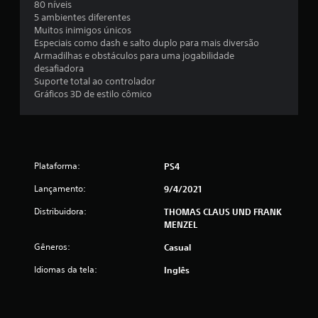
80 níveis
l
5 ambientes diferentes
Muitos inimigos únicos
a
Especiais como dash e salto duplo para mais diversão
Armadilhas e obstáculos para uma jogabilidade
s
desafiadora
Suporte total ao controlador
s
Gráficos 3D de estilo cômico
i
f
i
Plataforma:
PS4
Lançamento:
9/4/2021
c
Distribuidora:
THOMAS CLAUS UND FRANK
a
MENZEL
ç
Gêneros:
Casual
õ
Idiomas da tela:
Inglês
e