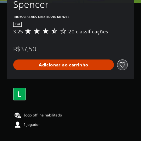
Spencer
THOMAS CLAUS UND FRANK MENZEL
PS4
3.25
20 classificações
D
e
5
R$37,50
e
s
t
Adicionar ao carrinho
r
e
l
a
s
,
a
c
l
Jogo offline habilitado
a
s
1 jogador
s
i
f