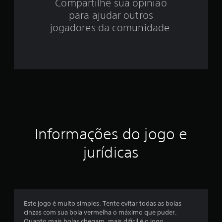
Compartilhe sua opinião
.
para ajudar outros
8
jogadores da comunidade.
e
s
t
r
e
Informações do jogo e
l
jurídicas
a
s
e
Este jogo é muito simples. Tente evitar todas as bolas
m
cinzas com sua bola vermelha o máximo que puder.
Quanto mais bolas chegam, mais difícil é o jogo.