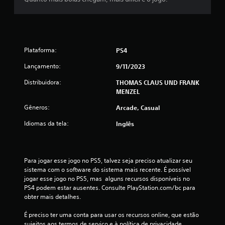
u
m
t
Plataforma:
PS4
o
Lançamento:
9/11/2023
t
Distribuidora:
THOMAS CLAUS UND FRANK
MENZEL
a
Gêneros:
Arcade, Casual
l
Idiomas da tela:
Inglês
d
e
Para jogar esse jogo no PS5, talvez seja preciso atualizar seu 
sistema com o software do sistema mais recente. É possível 
3
jogar esse jogo no PS5, mas  alguns recursos disponíveis no 
PS4 podem estar ausentes. Consulte PlayStation.com/bc para 
8
obter mais detalhes.
0
É preciso ter uma conta para usar os recursos online, que estão 
sujeitos aos termos de serviço e à política de privacidade 