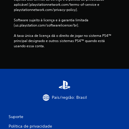
c
aplicável (playstationnetwork.com/terms-of-service e 
playstationnetwork.com/privacy-policy).
l
Software sujeito à licença e à garantia limitada 
a
(us.playstation.com/softwarelicense/br).
s
A taxa única de licença dá o direito de jogar no sistema PS4™ 
principal designado e outros sistemas PS4™ quando está 
s
usando essa conta.
i
f
i
c
a
País/região: Brasil
ç
Suporte
õ
Política de privacidade