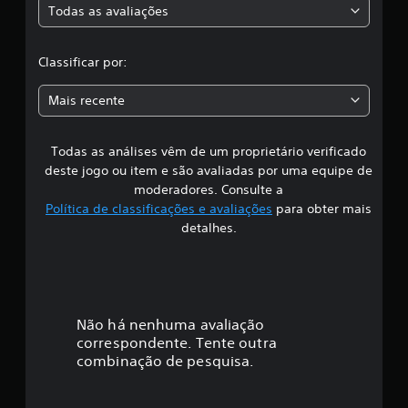
Todas as avaliações
a
c
ç
õ
l
Classificar por:
e
s
a
Mais recente
s
Todas as análises vêm de um proprietário verificado
s
deste jogo ou item e são avaliadas por uma equipe de
i
moderadores. Consulte a
Política de classificações e avaliações
para obter mais
f
detalhes.
i
c
a
Não há nenhuma avaliação
correspondente. Tente outra
ç
combinação de pesquisa.
ã