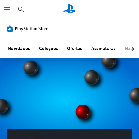
P
e
s
q
u
i
s
a
r
Novidades
Coleções
Ofertas
Assinaturas
Naveg