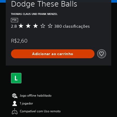
Dodge These Balls
THOMAS CLAUS UND FRANK MENZEL
PS4
2.8
380 classificações
D
e
5
R$2,60
e
s
t
Adicionar ao carrinho
r
e
l
a
s
,
a
c
l
Jogo offline habilitado
a
s
1 jogador
s
i
Compatível com Uso remoto
f