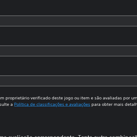
m proprietário verificado deste jogo ou item e são avaliadas por 
sulte a
Política de classificações e avaliações
para obter mais detal
a avaliação correspondente. Tente outra combinaçã