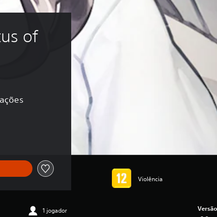
us of 
cações
inal de R$128,90
Violência
Versão
1 jogador