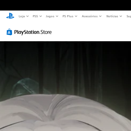
Loja
PS5
Jogos
PS Plus
Acessórios
Notícias
Su