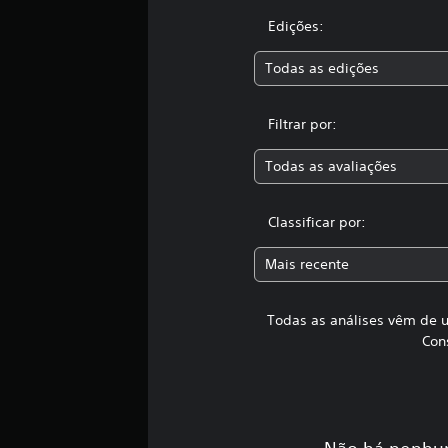
8
m
Edições:
i
l
Todas as edições
c
l
a
Filtrar por:
s
s
Todas as avaliações
i
f
i
Classificar por:
c
a
Mais recente
ç
õ
e
Todas as análises vêm de u
s
Con
Não há nenhum