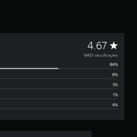
D
4.67
e
18455 classificações
84%
5
8%
e
3%
s
1%
4%
t
r
e