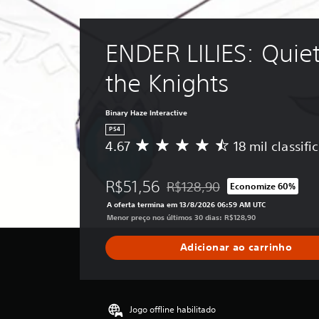
ENDER LILIES: Quiet
the Knights
Binary Haze Interactive
PS4
4.67
18 mil classifi
D
e
5
R$51,56
R$128,90
Economize 60%
e
Desconto aplicado no preço orig
s
A oferta termina em 13/8/2026 06:59 AM UTC
t
Menor preço nos últimos 30 dias: R$128,90
r
e
Adicionar ao carrinho
l
a
s
,
a
Jogo offline habilitado