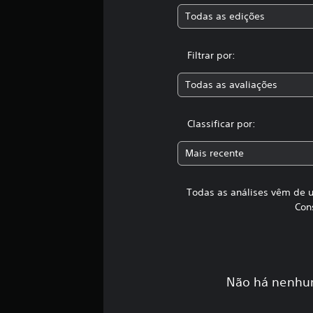
5
Todas as edições
c
l
a
Filtrar por:
s
s
Todas as avaliações
i
f
i
Classificar por:
c
a
ç
Mais recente
õ
e
Todas as análises vêm de u
s
Con
Não há nenhum