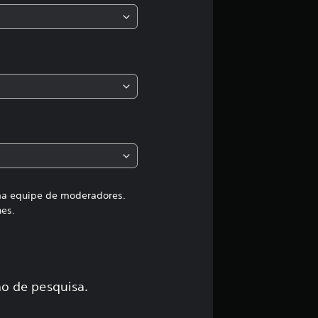
a
s
,
a
c
l
a
uma equipe de moderadores.
hes.
s
s
i
o de pesquisa.