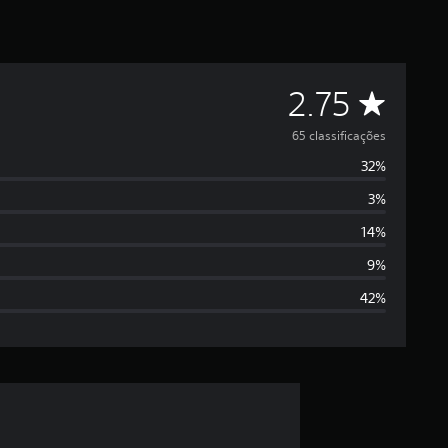
D
2.75
e
65 classificações
32%
5
3%
e
14%
s
9%
42%
t
r
e
l