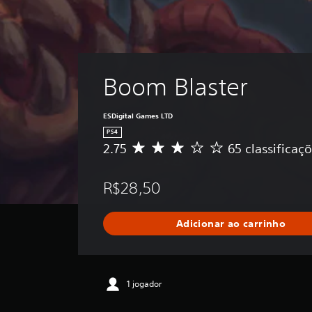
Boom Blaster
ESDigital Games LTD
PS4
2.75
65 classificaç
D
e
5
R$28,50
e
s
t
Adicionar ao carrinho
r
e
l
a
s
1 jogador
,
a