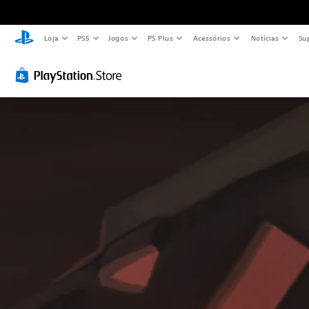
Loja
PS5
Jogos
PS Plus
Acessórios
Notícias
Su