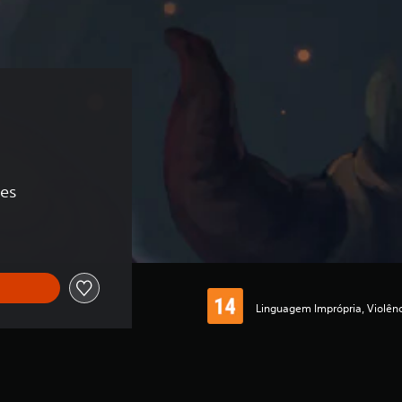
ões
Linguagem Imprópria, Violên