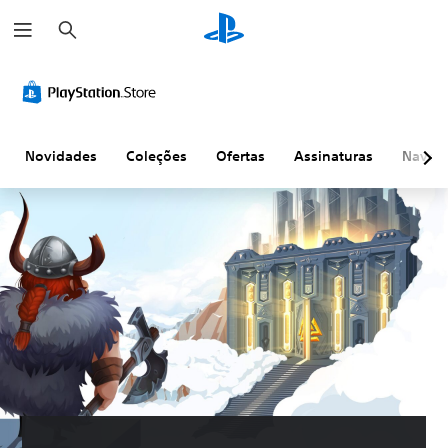
P
e
s
q
u
i
s
a
r
Novidades
Coleções
Ofertas
Assinaturas
Naveg