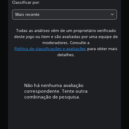
l
Classificar por:
a
a
ç
Mais recente
õ
s
e
s
Todas as análises vêm de um proprietário verificado
s
deste jogo ou item e são avaliadas por uma equipe de
i
moderadores. Consulte a
Política de classificações e avaliações
para obter mais
f
detalhes.
i
c
a
Não há nenhuma avaliação
correspondente. Tente outra
ç
combinação de pesquisa.
ã
o
m