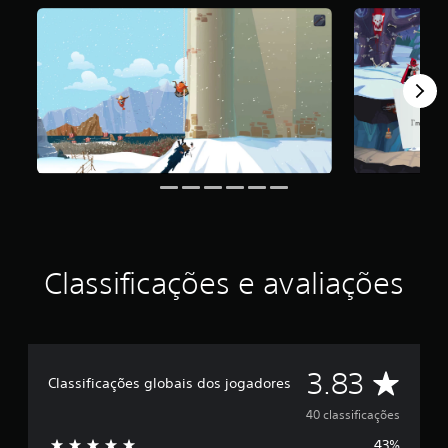
i
c
a
ç
ã
o
m
é
d
i
a
f
o
i
d
Classificações e avaliações
e
3
.
8
3
D
e
3.83
Classificações globais dos jogadores
s
t
e
40 classificações
r
43%
e