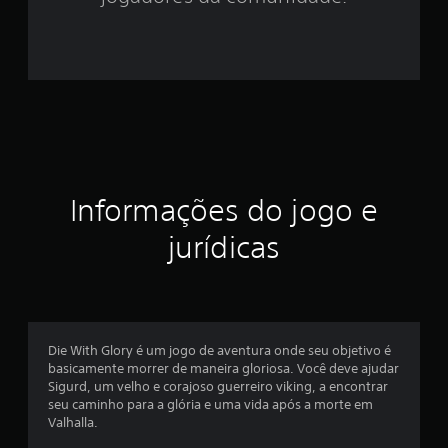
3
e
s
t
r
Informações do jogo e
e
jurídicas
l
a
s
Die With Glory é um jogo de aventura onde seu objetivo é
e
basicamente morrer de maneira gloriosa. Você deve ajudar
Sigurd, um velho e corajoso guerreiro viking, a encontrar
m
seu caminho para a glória e uma vida após a morte em
Valhalla.
u