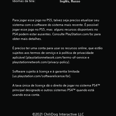
Idiomas da tela:
Inglês, Russo
a
s
Para jogar esse jogo no PS5, talvez seja preciso atualizar seu 
s
sistema com o software do sistema mais recente. É possível 
jogar esse jogo no PS5, mas  alguns recursos disponíveis no 
i
PS4 podem estar ausentes. Consulte PlayStation.com/bc para 
obter mais detalhes.
f
É preciso ter uma conta para usar os recursos online, que estão 
i
sujeitos aos termos de serviço e à política de privacidade 
aplicável (playstationnetwork.com/terms-of-service e 
c
playstationnetwork.com/privacy-policy).
a
Software sujeito à licença e à garantia limitada 
(us.playstation.com/softwarelicense/br).
ç
A taxa única de licença dá o direito de jogar no sistema PS4™ 
principal designado e outros sistemas PS4™ quando está 
õ
usando essa conta.
e
s
©2021 ChiliDog Interactive LLC