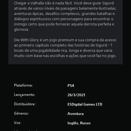
Chegar a Valhalla não é nada fácil. Você deve guiar Sigurd
m
através de vários níveis de paisagens belamente ilustradas,
aventuras épicas, desafios complexos, grandes batalhas e
t
diálogos espirituosos com personagens para encontrar o
inimigo certo que pode fornecer aquela derrota perfeita e
o
gloriosa.
t
Die With Glory é um jogo premium e sua compra dá acesso
ao primeiro capítulo completo das histórias de Sigurd - 7
a
locais de uma jogabilidade rica, longa e diversa que varia
muito com base nas escolhas e ações que você faz no jogo.
l
d
e
Plataforma:
PS4
4
Lançamento:
26/3/2021
0
Distribuidora:
ESDigital Games LTD
Gêneros:
Aventura
c
Voz:
Inglês, Russo
l