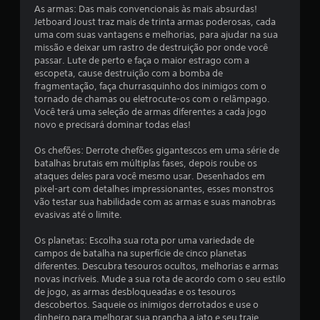
As armas: Das mais convencionais às mais absurdas!
i
Jetboard Joust traz mais de trinta armas poderosas, cada
uma com suas vantagens e melhorias, para ajudar na sua
f
missão e deixar um rastro de destruição por onde você
passar. Lute de perto e faça o maior estrago com a
i
escopeta, cause destruição com a bomba de
fragmentação, faça churrasquinho dos inimigos com o
c
tornado de chamas ou eletrocute-os com o relâmpago.
Você terá uma seleção de armas diferentes a cada jogo
a
novo e precisará dominar todas elas!
ç
Os chefões: Derrote chefões gigantescos em uma série de
batalhas brutais em múltiplas fases, depois roube os
õ
ataques deles para você mesmo usar. Desenhados em
pixel-art com detalhes impressionantes, esses monstros
e
vão testar sua habilidade com as armas e suas manobras
evasivas até o limite.
s
Os planetas: Escolha sua rota por uma variedade de
campos de batalha na superfície de cinco planetas
diferentes. Descubra tesouros ocultos, melhorias e armas
novas incríveis. Mude a sua rota de acordo com o seu estilo
de jogo, as armas desbloqueadas e os tesouros
descobertos. Saqueie os inimigos derrotados e use o
dinheiro para melhorar sua prancha a jato e seu traje