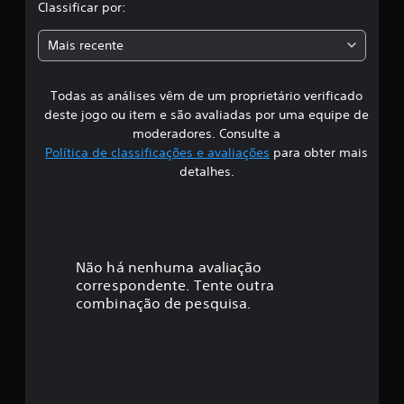
l
Classificar por:
e
a
s
Mais recente
s
Todas as análises vêm de um proprietário verificado
s
deste jogo ou item e são avaliadas por uma equipe de
i
moderadores. Consulte a
Política de classificações e avaliações
para obter mais
f
detalhes.
i
c
a
Não há nenhuma avaliação
correspondente. Tente outra
ç
combinação de pesquisa.
ã
o
m