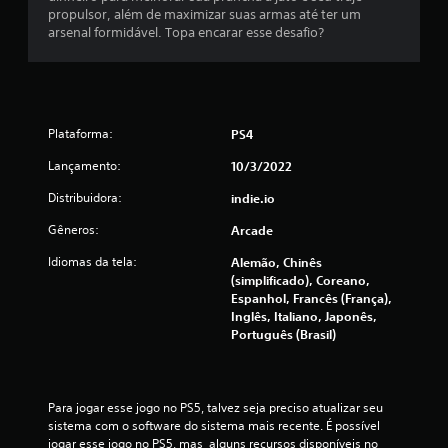
propulsor, além de maximizar suas armas até ter um
arsenal formidável. Topa encarar esse desafio?
Plataforma:
PS4
Lançamento:
10/3/2022
Distribuidora:
indie.io
Gêneros:
Arcade
Idiomas da tela:
Alemão, Chinês
(simplificado), Coreano,
Espanhol, Francês (França),
Inglês, Italiano, Japonês,
Português (Brasil)
Para jogar esse jogo no PS5, talvez seja preciso atualizar seu 
sistema com o software do sistema mais recente. É possível 
jogar esse jogo no PS5, mas  alguns recursos disponíveis no 