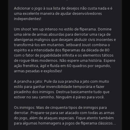
t
Adicionar o jogo à sua lista de desejos não custa nada e é
uma excelente maneira de ajudar desenvolvedores
a
independentes!
l
Um shoot 'em up intenso no estilo de fliperama. Domine
uma série de armas absurdas para derrotar uma raça de
d
alienígenas malignos que desejam abduzir civis inocentes e
transformá-los em mutantes. Jetboard Joust combina o
e
espírito e a intensidade dos fliperamas da década de 80
com o fator de jogabilidade infinita e os elementos táticos
3
de rogue-likes modernos. Não espere uma história. Espere
ação frenética, ágil e fluida em 60 quadros por segundo,
5
armas pesadas e explosões!
c
A prancha a jato: Pule da sua prancha a jato com muito
estilo para ganhar invencibilidade temporária e fazer
l
picadinho dos inimigos. Destrua basicamente tudo que
estiver no seu caminho. Ninguém é páreo para você.
a
Os inimigos: Mais de cinquenta tipos de inimigos para
derrotar. Prepare-se para ser atacado com todas as armas
s
do jogo, além de ataques especiais. Fique atento também
para algumas homenagens a jogos de fliperama clássicos...
s