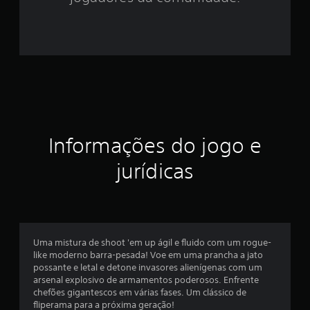
t
r
e
l
a
Informações do jogo e
s
jurídicas
e
m
u
Uma mistura de shoot 'em up ágil e fluido com um rogue-
m
like moderno barra-pesada! Voe em uma prancha a jato
possante e letal e detone invasores alienígenas com um
t
arsenal explosivo de armamentos poderosos. Enfrente
chefões gigantescos em várias fases. Um clássico de
o
fliperama para a próxima geração!