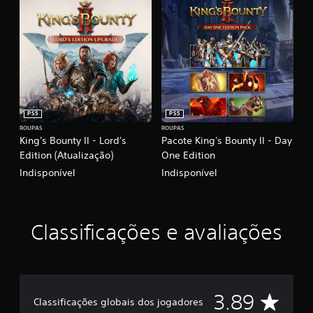
PS5
PS5
ROUPAS
ROUPAS
King's Bounty II - Lord's
Pacote King's Bounty II - Day
Edition (Atualização)
One Edition
Indisponível
Indisponível
Classificações e avaliações
D
3.89
Classificações globais dos jogadores