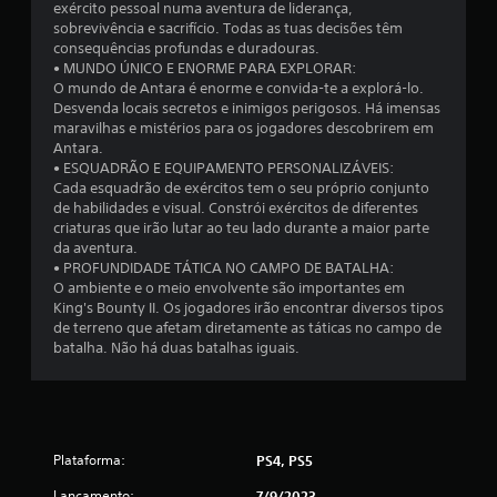
exército pessoal numa aventura de liderança,
sobrevivência e sacrifício. Todas as tuas decisões têm
c
consequências profundas e duradouras.
• MUNDO ÚNICO E ENORME PARA EXPLORAR:
l
O mundo de Antara é enorme e convida-te a explorá-lo.
Desvenda locais secretos e inimigos perigosos. Há imensas
a
maravilhas e mistérios para os jogadores descobrirem em
Antara.
s
• ESQUADRÃO E EQUIPAMENTO PERSONALIZÁVEIS:
Cada esquadrão de exércitos tem o seu próprio conjunto
s
de habilidades e visual. Constrói exércitos de diferentes
criaturas que irão lutar ao teu lado durante a maior parte
i
da aventura.
• PROFUNDIDADE TÁTICA NO CAMPO DE BATALHA:
f
O ambiente e o meio envolvente são importantes em
King's Bounty II. Os jogadores irão encontrar diversos tipos
i
de terreno que afetam diretamente as táticas no campo de
batalha. Não há duas batalhas iguais.
c
a
ç
Plataforma:
PS4, PS5
õ
Lançamento:
7/9/2023