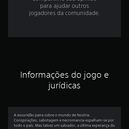
.
para ajudar outros
8
jogadores da comunidade.
9
e
s
t
r
Informações do jogo e
e
jurídicas
l
a
s
A escuridão paira sobre o mundo de Nostria.
e
Conspirações, sabotagem e necromancia espalham-se por
todo o país. Mas talvez um salvador, a última esperança do