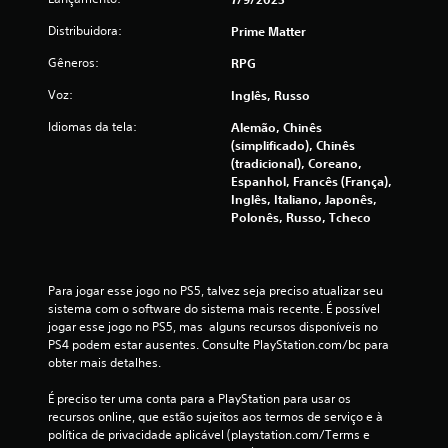
e
Distribuidora:
Prime Matter
s
Gêneros:
RPG
Voz:
Inglês, Russo
Idiomas da tela:
Alemão, Chinês
(simplificado), Chinês
(tradicional), Coreano,
Espanhol, Francês (França),
Inglês, Italiano, Japonês,
Polonês, Russo, Tcheco
Para jogar esse jogo no PS5, talvez seja preciso atualizar seu 
sistema com o software do sistema mais recente. É possível 
jogar esse jogo no PS5, mas  alguns recursos disponíveis no 
PS4 podem estar ausentes. Consulte PlayStation.com/bc para 
obter mais detalhes.
É preciso ter uma conta para a PlayStation para usar os 
recursos online, que estão sujeitos aos termos de serviço e à 
política de privacidade aplicável (playstation.com/Terms e 