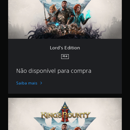
s
E
d
i
t
i
o
n
Lord's Edition
PS4
Não disponível para compra
Saiba mais
D
a
y
O
n
e