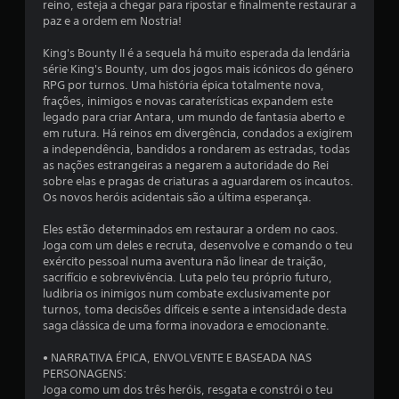
m
reino, esteja a chegar para ripostar e finalmente restaurar a
paz e a ordem em Nostria!
u
King's Bounty II é a sequela há muito esperada da lendária
m
série King's Bounty, um dos jogos mais icónicos do género
RPG por turnos. Uma história épica totalmente nova,
t
frações, inimigos e novas caraterísticas expandem este
legado para criar Antara, um mundo de fantasia aberto e
o
em rutura. Há reinos em divergência, condados a exigirem
a independência, bandidos a rondarem as estradas, todas
t
as nações estrangeiras a negarem a autoridade do Rei
sobre elas e pragas de criaturas a aguardarem os incautos.
a
Os novos heróis acidentais são a última esperança.
l
Eles estão determinados em restaurar a ordem no caos.
Joga com um deles e recruta, desenvolve e comando o teu
d
exército pessoal numa aventura não linear de traição,
sacrifício e sobrevivência. Luta pelo teu próprio futuro,
e
ludibria os inimigos num combate exclusivamente por
turnos, toma decisões difíceis e sente a intensidade desta
9
saga clássica de uma forma inovadora e emocionante.
• NARRATIVA ÉPICA, ENVOLVENTE E BASEADA NAS
3
PERSONAGENS:
Joga como um dos três heróis, resgata e constrói o teu
7