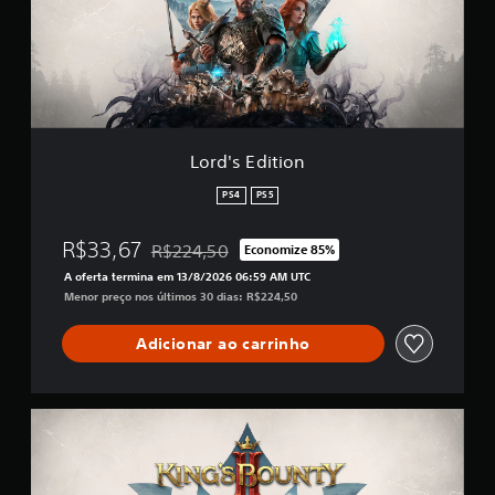
E
l
d
a
i
s
t
e
i
m
o
u
n
m
t
Lord's Edition
o
t
PS4
PS5
a
l
R$33,67
R$224,50
Economize 85%
d
Desconto aplicado no preço original de R$224,
e
A oferta termina em 13/8/2026 06:59 AM UTC
9
Menor preço nos últimos 30 dias: R$224,50
3
7
Adicionar ao carrinho
c
l
a
s
K
s
i
i
n
f
g
i