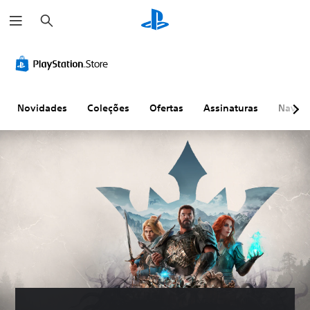
P
e
s
q
u
i
s
a
r
Novidades
Coleções
Ofertas
Assinaturas
Naveg