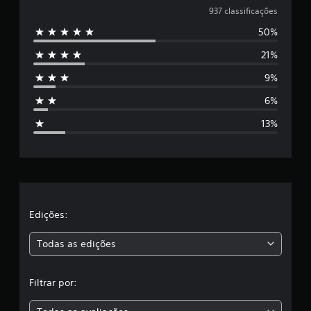
e
937 classificações
50%
5
21%
e
9%
s
6%
t
13%
r
e
l
a
Edições:
s
Todas as edições
,
Filtrar por:
a