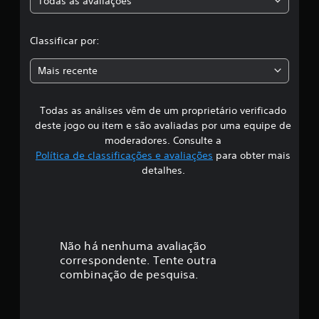
Todas as avaliações
c
l
Classificar por:
a
Mais recente
s
Todas as análises vêm de um proprietário verificado
s
deste jogo ou item e são avaliadas por uma equipe de
i
moderadores. Consulte a
Política de classificações e avaliações
para obter mais
f
detalhes.
i
c
a
Não há nenhuma avaliação
correspondente. Tente outra
ç
combinação de pesquisa.
ã