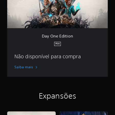
E
d
i
t
i
o
n
Day One Edition
PS4
Não disponível para compra
Saiba mais
Expansões