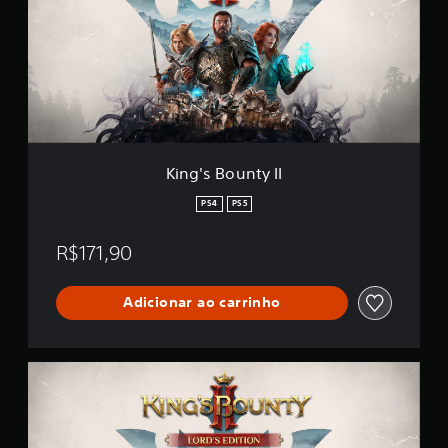
'
c
s
a
B
ç
o
õ
u
e
n
s
t
y
I
I
King's Bounty II
PS4
PS5
R$171,90
Adicionar ao carrinho
L
o
r
d
'