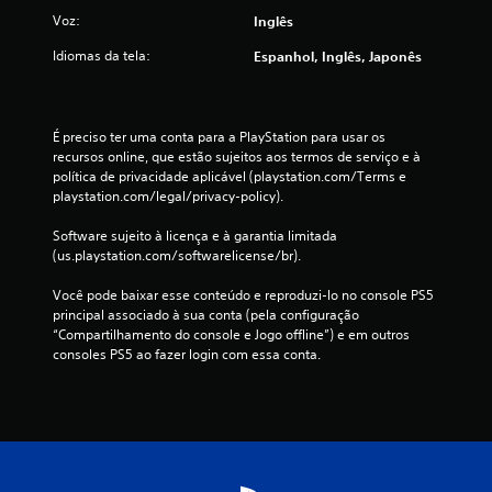
i
Voz:
Inglês
c
Idiomas da tela:
Espanhol, Inglês, Japonês
a
ç
É preciso ter uma conta para a PlayStation para usar os 
recursos online, que estão sujeitos aos termos de serviço e à 
õ
política de privacidade aplicável (playstation.com/Terms e 
playstation.com/legal/privacy-policy).
e
Software sujeito à licença e à garantia limitada 
s
(us.playstation.com/softwarelicense/br).
Você pode baixar esse conteúdo e reproduzi-lo no console PS5 
principal associado à sua conta (pela configuração 
“Compartilhamento do console e Jogo offline”) e em outros 
consoles PS5 ao fazer login com essa conta.