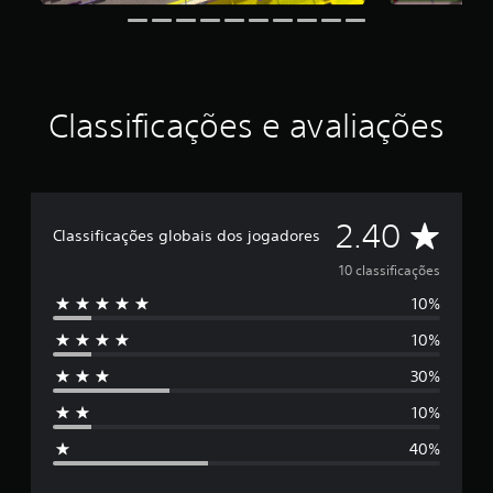
e
l
a
s
e
Classificações e avaliações
m
u
m
t
o
t
D
2.40
a
Classificações globais dos jogadores
l
e
10 classificações
d
e
10%
5
1
0
10%
e
c
l
30%
s
a
10%
s
t
s
40%
i
r
f
i