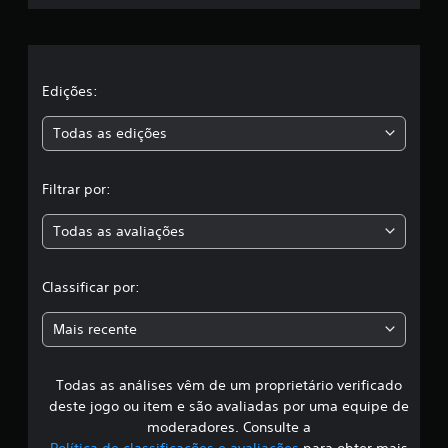
e
c
a
l
ç
õ
a
e
Edições:
s
s
Todas as edições
,
Filtrar por:
a
Todas as avaliações
c
l
Classificar por:
a
Mais recente
s
Todas as análises vêm de um proprietário verificado
s
deste jogo ou item e são avaliadas por uma equipe de
i
moderadores. Consulte a
Política de classificações e avaliações
para obter mais