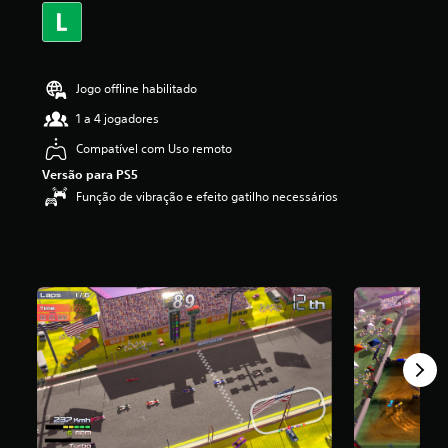
i
f
i
c
a
Jogo offline habilitado
ç
1 a 4 jogadores
ã
o
Compatível com Uso remoto
m
Versão para PS5
é
d
Função de vibração e efeito gatilho necessários
i
a
f
o
i
d
e
2
.
4
e
s
t
r