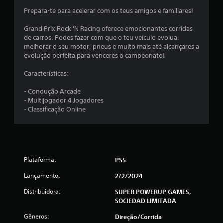
l
Prepara-te para acelerar com os teus amigos e familiares!
d
Grand Prix Rock 'N Racing oferece emocionantes corridas
e
de carros. Podes fazer com que o teu veículo evolua,
melhorar o seu motor, pneus e muito mais até alcançares a
1
evolução perfeita para venceres o campeonato!
0
Características:
- Condução Arcade
c
- Multijogador 4 Jogadores
- Classificação Online
l
a
s
Plataforma:
PS5
s
Lançamento:
2/2/2024
i
Distribuidora:
SUPER POWERUP GAMES,
SOCIEDAD LIMITADA
f
Gêneros:
Direção/corrida