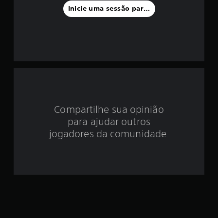
f
Inicie uma sessão para classificar
o
i
d
e
2
Compartilhe sua opinião
.
para ajudar outros
4
jogadores da comunidade.
e
s
t
r