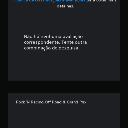
f
detalhes.
i
c
a
Não há nenhuma avaliação
correspondente. Tente outra
ç
combinação de pesquisa.
ã
o
m
é
d
Rock 'N Racing Off Road & Grand Prix
i
a