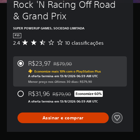
Rock 'N Racing Off Road 
& Grand Prix
SUPER POWERUP GAMES, SOCIEDAD LIMITADA
PS5
2.4
10 classificações
D
e
5
e
R$23,97
R$79,90
s
Desconto aplicado no preço original de R
t
Economize mais 10% com o PlayStation Plus
A oferta termina em 13/8/2026 06:59 AM UTC
r
Menor preço nos últimos 30 dias: R$79,90
e
l
R$31,96
R$79,90
a
Economize 60%
Desconto aplicado no preço original de R
s
A oferta termina em 13/8/2026 06:59 AM UTC
,
a
c
Assinar e comprar
l
a
s
s