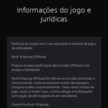
e
Informações do jogo e
l
jurídicas
a
s
e
Desfruta de 2 jogos em 1 com este pack irresistível de jogos
m
de velocidade!
u
Rock 'N Racing Off Road
m
Prepara-te para desfrutares das corridas Off Road com
amigos e familiares!
t
Rock'N Racing Off Road DX oferece as corridas divertidas e
o
emocionantes, onde encontrarás muitas derrapagens,
choques e saltos impressionantes. Terás vários modos de
t
jogo, como o modo Copo, contra-relógio e multijogador
com opção de até 4 jogadores em simultâneo.
a
Grand Prix Rock 'N Racing