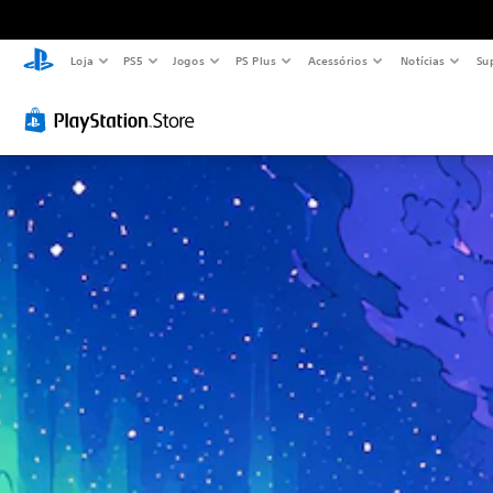
Loja
PS5
Jogos
PS Plus
Acessórios
Notícias
Su