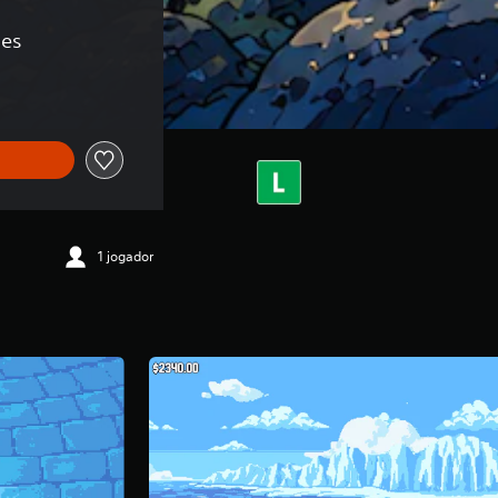
ões
1 jogador