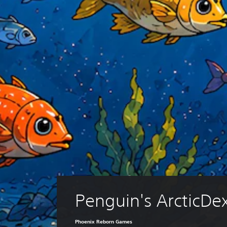
Penguin's ArcticDe
Phoenix Reborn Games