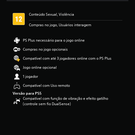
a
s
Conteúdo Sexual, Violência
s
i
Compras no jogo, Usuários interagem
f
i
c
PS Plus necessário para o jogo online
a
ç
Compras no jogo opcionais
ã
Compatível com até 3 jogadores online com o PS Plus
o
Jogo online opcional
1 jogador
Compatível com Uso remoto
Versão para PS5
Compatível com função de vibração e efeito gatilho
(controle sem fio DualSense)