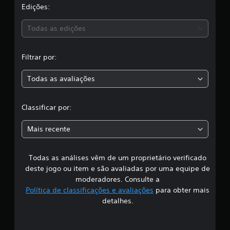
a
Edições:
s
Todas as edições
s
Filtrar por:
i
Todas as avaliações
f
i
Classificar por:
c
Mais recente
a
Todas as análises vêm de um proprietário verificado
ç
deste jogo ou item e são avaliadas por uma equipe de
ã
moderadores. Consulte a
Política de classificações e avaliações
para obter mais
o
detalhes.