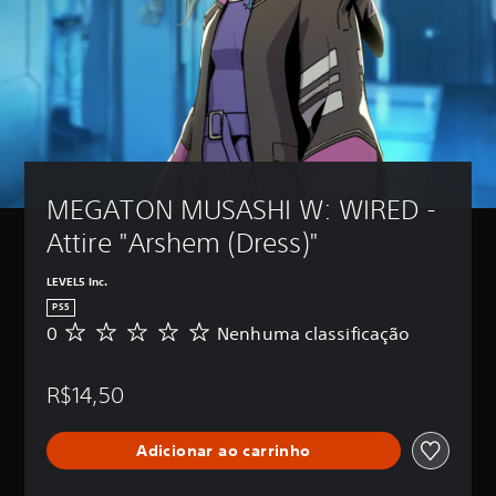
MEGATON MUSASHI W: WIRED - 
Attire "Arshem (Dress)"
LEVEL5 Inc.
PS5
0
Nenhuma classificação
N
e
n
R$14,50
h
u
m
Adicionar ao carrinho
a
c
l