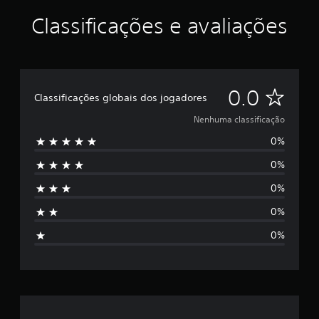
Classificações e avaliações
N
0.0
Classificações globais dos jogadores
e
Nenhuma classificação
0%
n
0%
h
0%
u
0%
m
0%
a
c
l