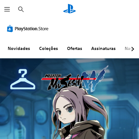
P
e
s
q
u
i
s
a
r
Novidades
Coleções
Ofertas
Assinaturas
Naveg