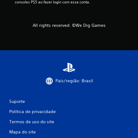
a
consoles PS5 ao fazer login com essa conta.
ç
õ
All rights reserved. ©We Dig Games
e
s
País/região: Brasil
Suporte
Política de privacidade
Termos de uso do site
Mapa do site