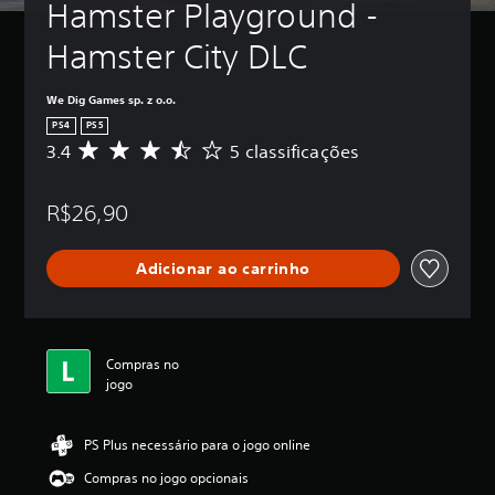
Hamster Playground - 
Hamster City DLC
We Dig Games sp. z o.o.
PS4
PS5
3.4
5 classificações
D
e
5
R$26,90
e
s
t
Adicionar ao carrinho
r
e
l
a
s
Compras no
,
jogo
a
c
l
PS Plus necessário para o jogo online
a
s
Compras no jogo opcionais
s