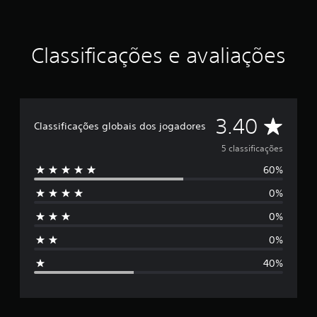
e
l
a
Classificações e avaliações
s
e
m
u
m
t
D
3.40
o
Classificações globais dos jogadores
t
e
5 classificações
a
l
60%
5
d
e
0%
e
5
c
0%
s
l
0%
a
t
s
40%
s
r
i
f
e
i
c