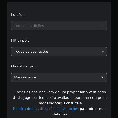
l
a
ç
a
õ
Edições:
e
s
s
Todas as edições
,
Filtrar por:
a
Todas as avaliações
c
l
Classificar por:
a
Mais recente
s
Todas as análises vêm de um proprietário verificado
s
deste jogo ou item e são avaliadas por uma equipe de
i
moderadores. Consulte a
Política de classificações e avaliações
para obter mais
f
detalhes.