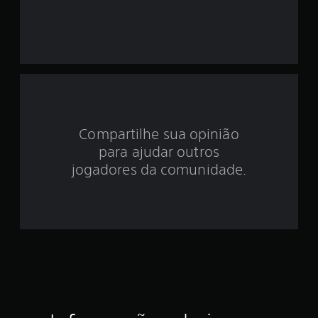
o
i
d
e
3
Compartilhe sua opinião
.
para ajudar outros
4
jogadores da comunidade.
e
s
t
r
e