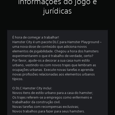
Informações do jogo e
l
jurídicas
a
s
e
É hora de começar a trabalhar!
m
Hamster City é um pacote DLC para Hamster Playground –
uma nova dose de conteúdo que adiciona novos
u
elementos de jogabilidade. Chegou a hora dos hamsters
experimentarem o que é trabalho de verdade, certo?
m
Por favor, ajude-os a decorar a sua casa num estilo
urbano, vestindo-os com novos trajes que lembram as
t
ocupações urbanas. Execute novas tarefas e aprenda
novas profissões relacionadas aos elementos urbanos
o
típicos.
t
O DLC Hamster City inclui:
Novos itens de estilo urbano para a casa do hamster;
a
Os trajes referem-se a empregos como enfermeiro e
trabalhador da construção civil.
l
Novas tarefas com recompensas exclusivas;
Novos trabalhos para fazer para seus hamsters.