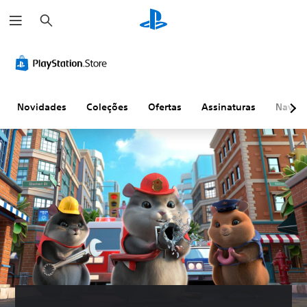
P
e
s
q
u
i
s
a
r
Novidades
Coleções
Ofertas
Assinaturas
Naveg