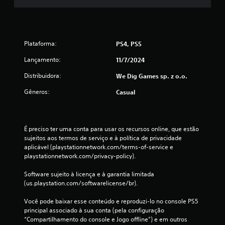
d
e
5
Plataforma:
PS4, PS5
c
Lançamento:
11/7/2024
l
Distribuidora:
We Dig Games sp. z o.o.
Gêneros:
Casual
a
s
É preciso ter uma conta para usar os recursos online, que estão 
s
sujeitos aos termos de serviço e à política de privacidade 
aplicável (playstationnetwork.com/terms-of-service e 
i
playstationnetwork.com/privacy-policy).
f
Software sujeito à licença e à garantia limitada 
(us.playstation.com/softwarelicense/br).
i
Você pode baixar esse conteúdo e reproduzi-lo no console PS5 
c
principal associado à sua conta (pela configuração 
“Compartilhamento do console e Jogo offline”) e em outros 