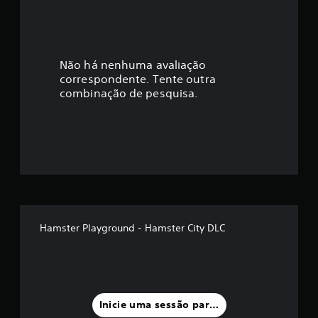
i
c
a
Não há nenhuma avaliação
correspondente. Tente outra
ç
combinação de pesquisa.
ã
o
m
é
d
Hamster Playground - Hamster City DLC
i
a
f
Inicie uma sessão para classificar