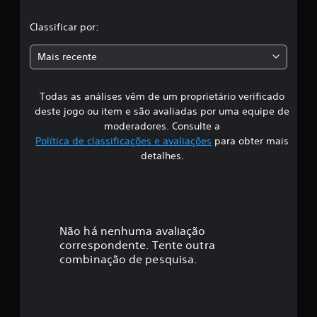
ç
l
õ
Classificar por:
e
a
s
Mais recente
s
Todas as análises vêm de um proprietário verificado
s
deste jogo ou item e são avaliadas por uma equipe de
i
moderadores. Consulte a
Política de classificações e avaliações
para obter mais
f
detalhes.
i
c
a
Não há nenhuma avaliação
correspondente. Tente outra
ç
combinação de pesquisa.
ã
o