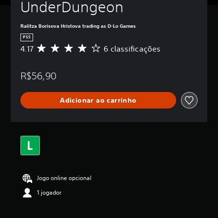
UnderDungeon
Ralitza Borisova Hristova trading as D-Lo Games
PS5
4.17
6 classificações
D
e
5
R$56,90
e
s
t
Adicionar ao carrinho
r
e
l
a
s
,
a
c
l
Jogo online opcional
a
s
1 jogador
s
i
f