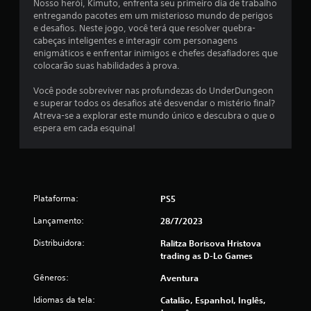
Nosso herói, Kimuto, enfrenta seu primeiro dia de trabalho
u
entregando pacotes em um misterioso mundo de perigos
e desafios. Neste jogo, você terá que resolver quebra-
m
cabeças inteligentes e interagir com personagens
enigmáticos e enfrentar inimigos e chefes desafiadores que
t
colocarão suas habilidades à prova.
o
Você pode sobreviver nas profundezas do UnderDungeon
e superar todos os desafios até desvendar o mistério final?
t
Atreva-se a explorar este mundo único e descubra o que o
espera em cada esquina!
a
l
d
Plataforma:
PS5
e
Lançamento:
28/7/2023
6
Distribuidora:
Ralitza Borisova Hristova
trading as D-Lo Games
c
Gêneros:
Aventura
l
Idiomas da tela:
Catalão, Espanhol, Inglês,