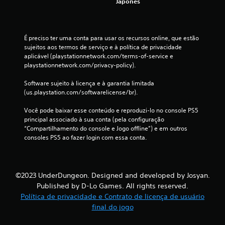
Japonês
a
s
É preciso ter uma conta para usar os recursos online, que estão 
s
sujeitos aos termos de serviço e à política de privacidade 
aplicável (playstationnetwork.com/terms-of-service e 
i
playstationnetwork.com/privacy-policy).
f
Software sujeito à licença e à garantia limitada 
(us.playstation.com/softwarelicense/br).
i
Você pode baixar esse conteúdo e reproduzi-lo no console PS5 
c
principal associado à sua conta (pela configuração 
“Compartilhamento do console e Jogo offline”) e em outros 
a
consoles PS5 ao fazer login com essa conta.
ç
õ
©2023 UnderDungeon. Designed and developed by Josyan.
Published by D-Lo Games. All rights reserved.
e
Política de privacidade e Contrato de licença de usuário
final do jogo
s