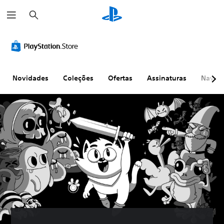
P
e
s
q
u
i
s
a
r
Novidades
Coleções
Ofertas
Assinaturas
Naveg