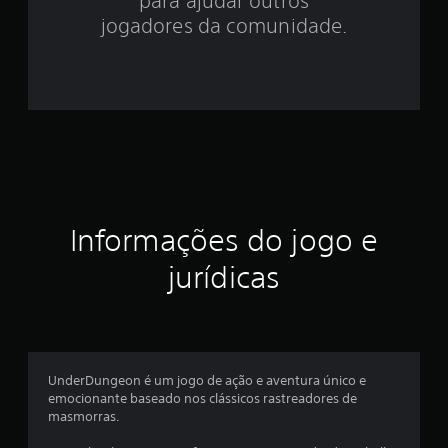
para ajudar outros
1
jogadores da comunidade.
7
e
s
t
r
Informações do jogo e
e
jurídicas
l
a
s
UnderDungeon é um jogo de ação e aventura único e
e
emocionante baseado nos clássicos rastreadores de
masmorras.
m