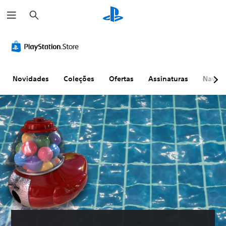
P
e
s
q
u
i
s
a
r
Novidades
Coleções
Ofertas
Assinaturas
Naveg