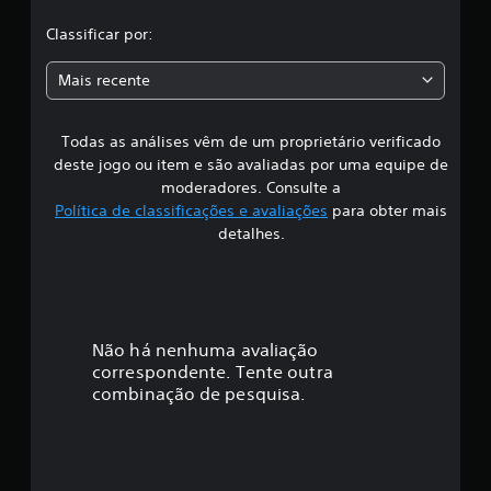
c
l
a
Classificar por:
ç
a
õ
Mais recente
e
s
s
Todas as análises vêm de um proprietário verificado
s
deste jogo ou item e são avaliadas por uma equipe de
i
moderadores. Consulte a
Política de classificações e avaliações
para obter mais
f
detalhes.
i
c
a
Não há nenhuma avaliação
correspondente. Tente outra
ç
combinação de pesquisa.
ã
o