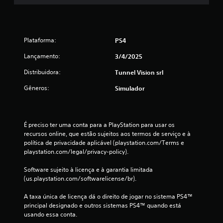
u
m
t
Plataforma:
PS4
Lançamento:
3/4/2025
o
Distribuidora:
Tunnel Vision srl
t
Gêneros:
Simulador
a
l
É preciso ter uma conta para a PlayStation para usar os 
d
recursos online, que estão sujeitos aos termos de serviço e à 
política de privacidade aplicável (playstation.com/Terms e 
e
playstation.com/legal/privacy-policy).
3
Software sujeito à licença e à garantia limitada 
(us.playstation.com/softwarelicense/br).
c
A taxa única de licença dá o direito de jogar no sistema PS4™ 
principal designado e outros sistemas PS4™ quando está 
l
usando essa conta.