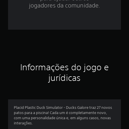
3
jogadores da comunidade.
3
e
s
t
r
Informações do jogo e
e
jurídicas
l
a
s
Placid Plastic Duck Simulator - Ducks Galore traz 27 novos
e
patos para a piscina! Cada um é completamente novo,
com uma personalidade única e, em alguns casos, novas
m
interações.