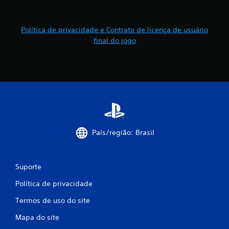
a
s
Política de privacidade e Contrato de licença de usuário
s
final do jogo
i
f
i
c
País/região: Brasil
a
ç
Suporte
õ
Política de privacidade
e
Termos de uso do site
s
Mapa do site