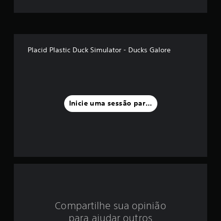
m
é
d
Placid Plastic Duck Simulator - Ducks Galore
i
a
f
Inicie uma sessão para classificar
o
i
d
e
4
Compartilhe sua opinião
.
para ajudar outros