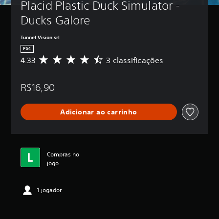
Placid Plastic Duck Simulator - 
Ducks Galore
Tunnel Vision srl
PS4
4.33
3 classificações
D
e
5
R$16,90
e
s
t
Adicionar ao carrinho
r
e
l
a
s
Compras no
,
jogo
a
c
l
1 jogador
a
s
s
i