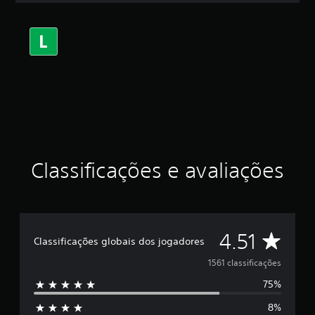
a
s
,
a
c
l
a
s
s
i
f
i
c
Classificações e avaliações
a
ç
ã
o
m
D
4.51
é
Classificações globais dos jogadores
d
e
1561 classificações
i
a
75%
5
f
o
8%
i