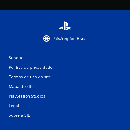
l
a
s
s
País/região: Brasil
i
f
Suporte
Política de privacidade
i
Termos de uso do site
c
Mapa do site
a
PlayStation Studios
ç
Legal
õ
Sobre a SIE
e