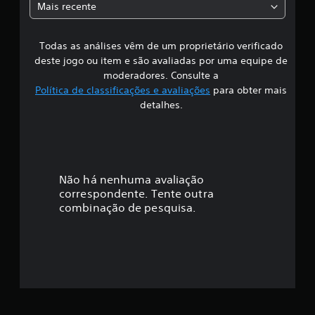
e
Mais recente
1
s
,
5
Todas as análises vêm de um proprietário verificado
s
m
deste jogo ou item e são avaliadas por uma equipe de
i
i
moderadores. Consulte a
l
Política de classificações e avaliações
para obter mais
c
f
l
detalhes.
a
i
s
s
c
i
f
a
Não há nenhuma avaliação
i
c
correspondente. Tente outra
ç
a
combinação de pesquisa.
ç
ã
õ
e
o
s
m
é