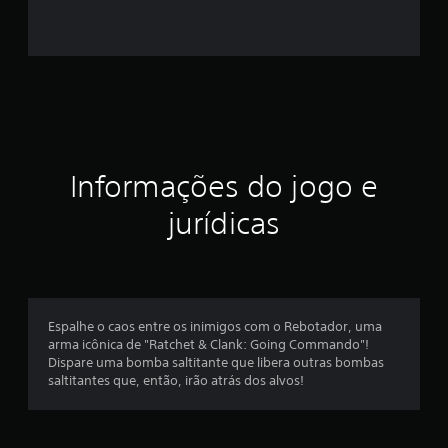
e
s
t
r
e
Informações do jogo e
l
jurídicas
a
s
e
Espalhe o caos entre os inimigos com o Rebotador, uma
arma icônica de "Ratchet & Clank: Going Commando"!
m
Dispare uma bomba saltitante que libera outras bombas
saltitantes que, então, irão atrás dos alvos!
u
m