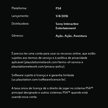
t
Plataforma:
PS4
o
Lançamento:
1/4/2016
t
Distribuidora:
Sony Interactive
Entertainment
a
Gêneros:
Ação, Ação, Aventura
l
d
É preciso ter uma conta para usar os recursos online, que estão 
e
sujeitos aos termos de serviço e à política de privacidade 
aplicável (playstationnetwork.com/terms-of-service e 
1
playstationnetwork.com/privacy-policy).
Software sujeito à licença e à garantia limitada 
5
(us.playstation.com/softwarelicense/br).
6
A taxa única de licença dá o direito de jogar no sistema PS4™ 
principal designado e outros sistemas PS4™ quando está 
1
usando essa conta.
c