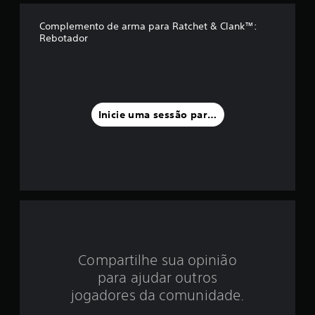
d
Complemento de arma para Ratchet & Clank™:
Rebotador
i
a
f
Inicie uma sessão para classificar
o
i
d
e
4
.
Compartilhe sua opinião
para ajudar outros
5
jogadores da comunidade.
1