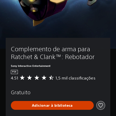
Complemento de arma para 
Ratchet & Clank™: Rebotador
Sony Interactive Entertainment
PS4
4.51
1,5 mil classificações
D
e
5
Gratuito
e
s
t
Adicionar à biblioteca
r
e
l