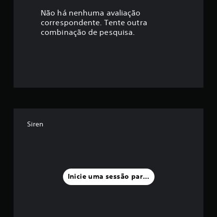
a
Não há nenhuma avaliação
correspondente. Tente outra
ç
combinação de pesquisa.
ã
o
m
é
d
Siren
i
a
f
Inicie uma sessão para classificar
o
i