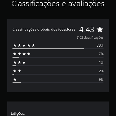
Classificações e avaliações
l
a
s
e
m
D
u
4.43
Classificações globais dos jogadores
m
e
t
2162 classificações
o
78%
5
t
a
7%
l
e
d
4%
e
s
2
2%
,
t
1
9%
m
r
i
l
e
c
l
l
a
s
a
Edições:
s