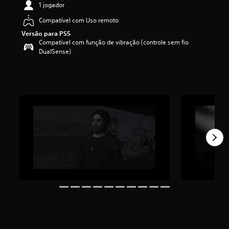
1 jogador
i
c
Compatível com Uso remoto
a
Versão para PS5
ç
Compatível com função de vibração (controle sem fio
ã
DualSense)
o
m
é
d
i
a
f
o
i
d
e
4
.
4
3
e
s
t
r
e