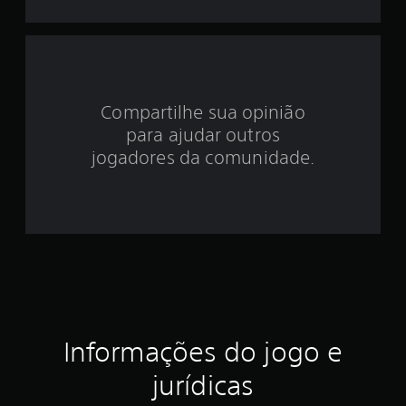
d
e
4
Compartilhe sua opinião
.
para ajudar outros
4
jogadores da comunidade.
3
e
s
t
r
Informações do jogo e
e
jurídicas
l