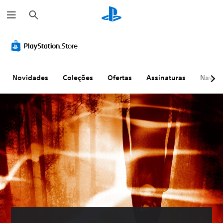
P
e
s
q
u
i
s
a
r
Novidades
Coleções
Ofertas
Assinaturas
Naveg