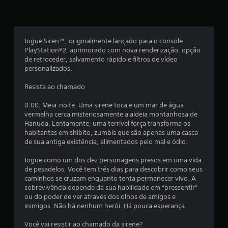
a
s
Jogue Siren™, originalmente lançado para o console
e
PlayStation®2, aprimorado com nova renderização, opção
de retroceder, salvamento rápido e filtros de vídeo
m
personalizados.
u
Resista ao chamado
m
0:00. Meia-noite. Uma sirene toca e um mar de água
vermelha cerca misteriosamente a aldeia montanhosa de
t
Hanuda. Lentamente, uma terrível força transforma os
habitantes em shibito, zumbis que são apenas uma casca
o
de sua antiga existência, alimentados pelo mal e ódio.
t
Jogue como um dos dez personagens presos em uma vida
de pesadelos. Você tem três dias para descobrir como seus
a
caminhos se cruzam enquanto tenta permanecer vivo. A
sobrevivência depende da sua habilidade em “pressentir”
l
ou do poder de ver através dos olhos de amigos e
inimigos. Não há nenhum herói. Há pouca esperança.
d
Você vai resistir ao chamado da sirene?