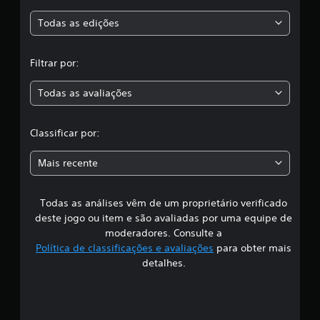
i
s
Todas as edições
f
i
,
c
Filtrar por:
a
a
ç
õ
Todas as avaliações
c
e
s
l
Classificar por:
a
Mais recente
s
Todas as análises vêm de um proprietário verificado
s
deste jogo ou item e são avaliadas por uma equipe de
i
moderadores. Consulte a
Política de classificações e avaliações
para obter mais
f
detalhes.
i
c