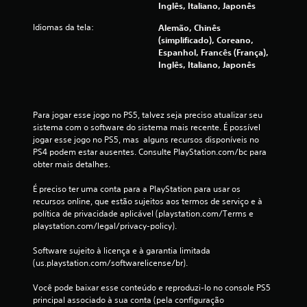
i
Inglês, Italiano, Japonês
Idiomas da tela:
Alemão, Chinês
c
(simplificado), Coreano,
Espanhol, Francês (França),
a
Inglês, Italiano, Japonês
ç
õ
Para jogar esse jogo no PS5, talvez seja preciso atualizar seu 
sistema com o software do sistema mais recente. É possível 
e
jogar esse jogo no PS5, mas  alguns recursos disponíveis no 
PS4 podem estar ausentes. Consulte PlayStation.com/bc para 
s
obter mais detalhes.
É preciso ter uma conta para a PlayStation para usar os 
recursos online, que estão sujeitos aos termos de serviço e à 
política de privacidade aplicável (playstation.com/Terms e 
playstation.com/legal/privacy-policy).
Software sujeito à licença e à garantia limitada 
(us.playstation.com/softwarelicense/br).
Você pode baixar esse conteúdo e reproduzi-lo no console PS5 
principal associado à sua conta (pela configuração 