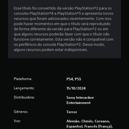
e
Esse título foi convertido da versão PlayStation®2 para os
2
consoles PlayStation®4 e PlayStation®5 e apresenta novos
recursos que foram adicionados recentemente. Com isso,
pode haver momentos em que o título será reproduzido
1
de forma diferente da versão para PlayStation®2 ou em
que alguns recursos poderão fazer com que o título não
6
funcione corretamente. Esta versão não é compatível com
os periféricos do console PlayStation®2. Desse modo,
2
alguns recursos podem estar indisponíveis.
c
l
a
Plataforma:
PS4, PS5
s
Lançamento:
15/10/2024
Distribuidora:
Sony Interactive
s
Entertainment
i
Gêneros:
Terror
f
Voz:
Alemão, Chinês, Coreano,
Espanhol, Francês (França),