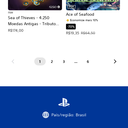
PS4
ITEM
Ace of Seafood
Sea of Thieves - 4.250
Economize mais 10%
Moedas Antigas - Tributo
-70%
Cintilante dos Ancestrais
R$174,00
Preço da oferta: R$19,35. Preço origi
R$19,35
R$64,50
1
2
3
…
6
País/região: Brasil