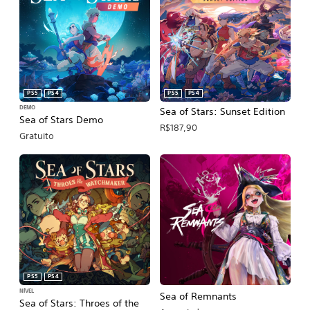
PS5
PS4
PS5
PS4
DEMO
Sea of Stars: Sunset Edition
Sea of Stars Demo
R$187,90
Gratuito
PS5
PS4
NÍVEL
Sea of Remnants
Sea of Stars: Throes of the