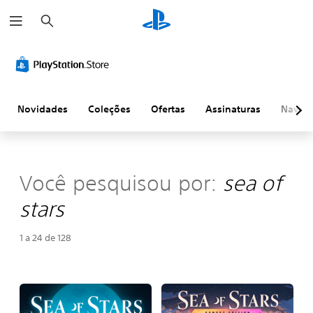
P
e
s
q
u
i
s
a
r
Novidades
Coleções
Ofertas
Assinaturas
Naveg
Você pesquisou por:
sea of
stars
1 a 24 de 128