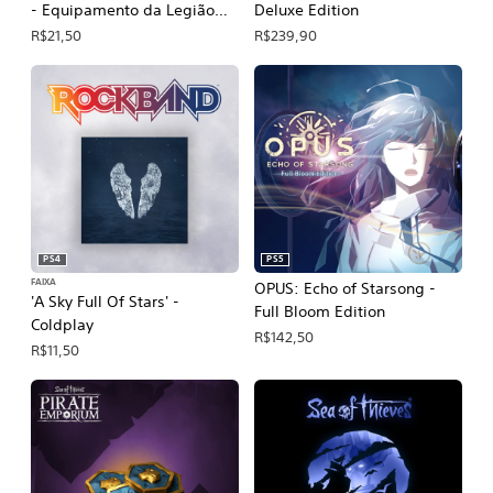
- Equipamento da Legião
Deluxe Edition
Ventonorte
R$21,50
R$239,90
PS4
PS5
FAIXA
OPUS: Echo of Starsong -
'A Sky Full Of Stars' -
Full Bloom Edition
Coldplay
R$142,50
R$11,50