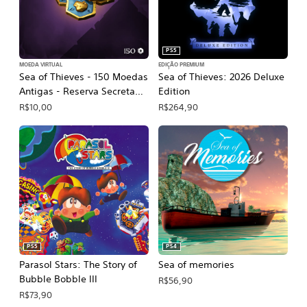
PS5
MOEDA VIRTUAL
EDIÇÃO PREMIUM
Sea of Thieves - 150 Moedas
Sea of Thieves: 2026 Deluxe
Antigas - Reserva Secreta
Edition
dos Ancestrais
R$10,00
R$264,90
PS5
PS4
Parasol Stars: The Story of
Sea of memories
Bubble Bobble III
R$56,90
R$73,90