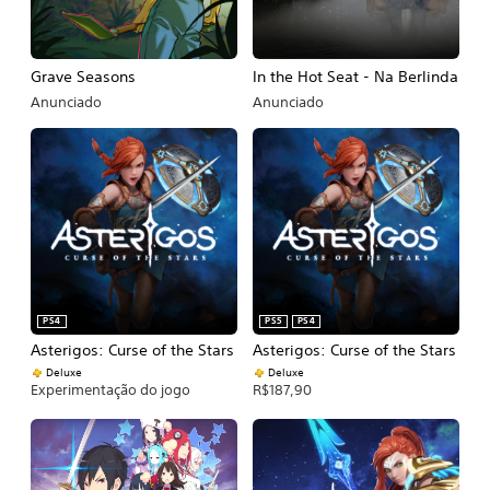
Grave Seasons
In the Hot Seat - Na Berlinda
Anunciado
Anunciado
PS4
PS5
PS4
Asterigos: Curse of the Stars
Asterigos: Curse of the Stars
Deluxe
Deluxe
Experimentação do jogo
R$187,90