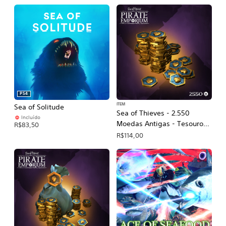
PS4
ITEM
Sea of Solitude
Sea of Thieves - 2.550
Incluído
Moedas Antigas - Tesouro
R$83,50
Real dos Ancestrais
R$114,00