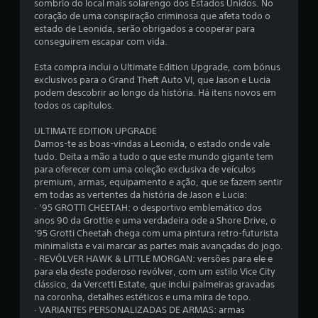
sombrio do local mais solarengo dos Estados Unidos. No
coração de uma conspiração criminosa que afeta todo o
estado de Leonida, serão obrigados a cooperar para
conseguirem escapar com vida.
Esta compra inclui o Ultimate Edition Upgrade, com bónus
exclusivos para o Grand Theft Auto VI, que Jason e Lucia
podem descobrir ao longo da história. Há itens novos em
todos os capítulos.
ULTIMATE EDITION UPGRADE
Damos-te as boas-vindas a Leonida, o estado onde vale
tudo. Deita a mão a tudo o que este mundo gigante tem
para oferecer com uma coleção exclusiva de veículos
premium, armas, equipamento e ação, que se fazem sentir
em todas as vertentes da história de Jason e Lucia:
· ’95 GROTTI CHEETAH: o desportivo emblemático dos
anos 90 da Grottie e uma verdadeira ode a Shore Drive, o
’95 Grotti Cheetah chega com uma pintura retro-futurista
minimalista e vai marcar as partes mais avançadas do jogo.
· REVÓLVER HAWK & LITTLE MORGAN: versões para ele e
para ela deste poderoso revólver, com um estilo Vice City
clássico, da Vercetti Estate, que inclui palmeiras gravadas
na coronha, detalhes estéticos e uma mira de topo.
· VARIANTES PERSONALIZADAS DE ARMAS: armas