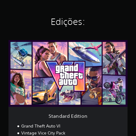
Edições:
S
t
a
n
d
a
r
d
E
d
i
t
i
o
Standard Edition
n
Grand Theft Auto VI
Vintage Vice City Pack