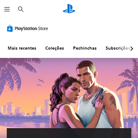
P
e
s
q
u
i
s
a
r
Mais recentes
Coleções
Pechinchas
Subscrições