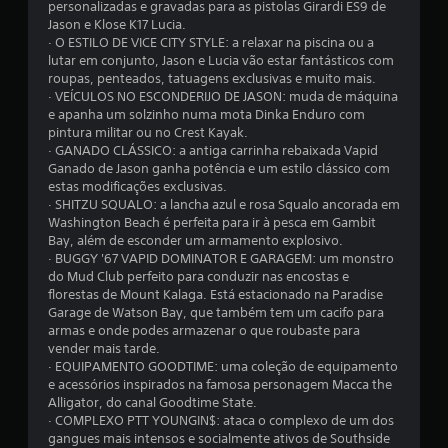
personalizadas e gravadas para as pistolas Girardi ES9 de
Jason e Klose K17 Lucia.
· O ESTILO DE VICE CITY STYLE: a relaxar na piscina ou a
lutar em conjunto, Jason e Lucia vão estar fantásticos com
roupas, penteados, tatuagens exclusivas e muito mais.
· VEÍCULOS NO ESCONDERIJO DE JASON: muda de máquina
e apanha um solzinho numa mota Dinka Enduro com
pintura militar ou no Crest Kayak.
· GANADO CLÁSSICO: a antiga carrinha rebaixada Vapid
Ganado de Jason ganha potência e um estilo clássico com
estas modificações exclusivas.
· SHITZU SQUALO: a lancha azul e rosa Squalo ancorada em
Washington Beach é perfeita para ir à pesca em Gambit
Bay, além de esconder um armamento explosivo.
· BUGGY '67 VAPID DOMINATOR E GARAGEM: um monstro
do Mud Club perfeito para conduzir nas encostas e
florestas de Mount Kalaga. Está estacionado na Paradise
Garage de Watson Bay, que também tem um cacifo para
armas e onde podes armazenar o que roubaste para
vender mais tarde.
· EQUIPAMENTO GOODTIME: uma coleção de equipamento
e acessórios inspirados na famosa personagem Macca the
Alligator, do canal Goodtime State.
· COMPLEXO PTT YOUNGIN$: ataca o complexo de um dos
gangues mais intensos e socialmente ativos de Southside