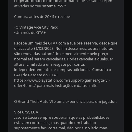
Login automático e Início automático de sessão estejam
ativadas no teu sistema PS5™.
Compra antes de 20/11 e recebe:
-O Vintage Vice City Pack
-Um mês de GTA+
Recebe um mês de GTA+ com a tua pré-reserva, desde que
o faças até 31/03/2027. No fim desse mês, as assinaturas
são renovadas automática e mensalmente pelo preço
normal até serem canceladas. Podes cancelar a qualquer
altura. Limitado a um resgate por conta,
independentemente de compras adicionais. Consulta o
FAQ de Resgate do GTA+
https://www.playstation.com/support/games/gta-vi-
offer-terms/ para mais instruções e datas limite.
O Grand Theft Auto VI é uma experiência para um jogador.
Vice City, EUA.
Jason e Lucia sempre souberam que as probabilidades
estavam contra eles, mas quando um trabalho
supostamente fácil corre mal, dão por si no lado mais