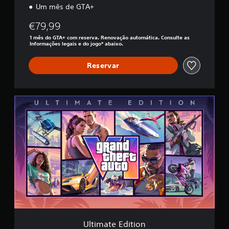
Um mês de GTA+
€79,99
1 mês do GTA+ com reserva. Renovação automática. Consulte as
Informações legais e do jogo* abaixo.
Reservar
U
l
t
i
m
a
t
e
E
d
i
t
i
o
Ultimate Edition
n