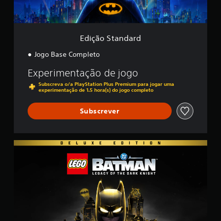
d
s
a
s
r
i
d
f
Edição Standard
i
c
Jogo Base Completo
a
ç
Experimentação de jogo
õ
Subscreva o/a PlayStation Plus Premium para jogar uma
e
experimentação de 1.5 hora(s) do jogo completo
s
Subscrever
E
d
i
ç
ã
o
D
e
l