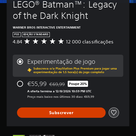
LEGO® Batman™: Legacy 
of the Dark Knight
WARNER BROS INTERACTIVE ENTERTAINMENT
PS5
EDIÇÃO STANDARD
4.84
12 000 classificações
C
l
a
s
Experimentação de jogo
s
Subscreva o/a PlayStation Plus Premium para jogar uma
i
experimentação de 1.5 hora(s) do jogo completo
f
i
€55,99
€69,99
Poupe 20%
c
Com desconto em relação ao preço original
a
A oferta termina a 12/8/2026 10:59 PM UTC
ç
Preço mais baixo nos últimos 30 dias: €69,99
ã
o
Subscrever
m
é
d
i
a