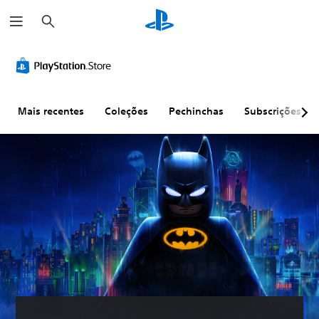
P
e
s
q
u
i
s
a
r
Mais recentes
Coleções
Pechinchas
Subscrições