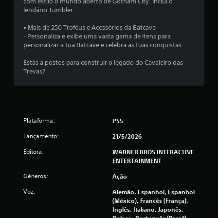
com estilo o mundo aberto de Gotham City. Inclui o
lendário Tumbler.
r
• Mais de 250 Troféus e Acessórios da Batcave
e
- Personaliza e exibe uma vasta gama de itens para
personalizar a tua Batcave e celebra as tuas conquistas.
l
Estás a postos para construir o legado do Cavaleiro das
a
Trevas?
s
(
d
Plataforma:
PS5
Lançamento:
21/5/2026
e
Editora:
WARNER BROS INTERACTIVE
u
ENTERTAINMENT
m
Géneros:
Ação
Voz:
m
Alemão, Espanhol, Espanhol
(México), Francês (França),
Inglês, Italiano, Japonês,
á
Polaco, Português (Brasil)