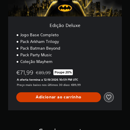
u
x
e
Edição Deluxe
Jogo Base Completo
Pack Arkham Trilogy
Pack Batman Beyond
Pack Party Music
Coleção Mayhem
€71,99
€89,99
Poupe 20%
Com desconto em relação ao preço original de €
A oferta termina a 12/8/2026 10:59 PM UTC
Preço mais baixo nos últimos 30 dias: €89,99
Adicionar ao carrinho