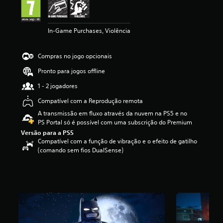
d
e
4
In-Game Purchases, Violência
.
8
4
Compras no jogo opcionais
e
s
Pronto para jogos offline
t
1 - 2 jogadores
r
e
Compatível com a Reprodução remota
l
A transmissão em fluxo através da nuvem na PS5 e no
a
PS Portal só é possível com uma subscrição do Premium
s
(
Versão para a PS5
Compatível com a função de vibração e o efeito de gatilho
d
(comando sem fios DualSense)
e
u
m
m
á
x
i
m
o