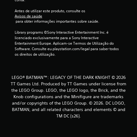
c
Antes de utilizar este produto, consulte os 
Avisos de saúde
o
 para obter informações importantes sobre saúde.
m
Library programs ©Sony Interactive Entertainment Inc. é 
licenciado exclusivamente para a Sony Interactive 
b
Entertainment Europe. Aplicam-se Termos de Utilização do 
Software. Consulte eu.playstation.com/legal para saber todos 
a
os direitos de utilização.
s
e
LEGO® BATMAN™: LEGACY OF THE DARK KNIGHT © 2026
TT Games Ltd. Produced by TT Games under license from
e
the LEGO Group. LEGO, the LEGO logo, the Brick, and the
m
Knob configurations and the Minifigure are trademarks
and/or copyrights of the LEGO Group. © 2026. DC LOGO,
1
BATMAN, and all related characters and elements © and
TM DC (s26).
2
5