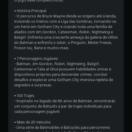
O jogo base completo inclui:
d
• História Principal
- O percurso de Bruce Wayne desde as origens até à lenda,
i
incluindo os treinos com a Liga das Sombras, tornando-se
um herói em Gotham City e criando toda uma família de
a
aliados com Jim Gordon, Catwoman, Robin, Nightwing e
Batgirl. Enfrenta uma crescente ameaça da galeria de vilões
d
do Batman e enfrenta o Joker, o Pinguim, Mister Freeze,
Poison Ivy, Bane e muitos mais.
e
• 7 Personagens Jogáveis
4
- Batman, Jim Gordon, Robin, Nightwing, Batgirl,
Catwoman e Talia al Ghul possuem habilidades únicas e
.
dispositivos próprios para desvendar crimes, concluir
desafios e explorar uma Gotham City imersiva repleta de
8
segredos e surpresas.
4
• 100 Trajes
- Inspirado no legado de 86 anos de Batman, encontrarás
um conjunto de Batsuits a par de trajes individuais para
e
cada personagem jogável.
s
• Mais de 20 Veículos
- Uma série de Batmobiles e Batcycles para percorreres
t