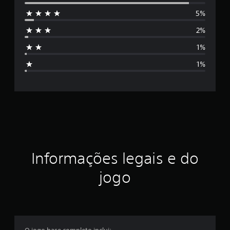
a
5%
s
2%
s
1%
i
1%
f
i
c
a
ç
Informações legais e do
ã
jogo
o
m
é