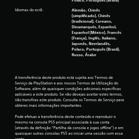
x
Idiomas do ecrã:
Alemão, Chinês
(simplificado), Chinês
i
(tradicional), Coreano,
Dinamarquês, Espanhol,
m
Espanhol (México), Francês
(França), Inglês, Italiano,
o
Japonês, Neerlandês,
Polaco, Português (Brasil),
d
Russo, Árabe
e
c
A transferência deste produto está sujeita aos Termos de 
Serviço da PlayStation e aos nossos Termos de Utilização do 
i
Software, além de quaisquer condições adicionais específicas 
aplicáveis a este produto. Se não desejas aceitar estes termos, 
n
não transfiras este produto. Consulta os Termos de Serviço para 
obteres mais informações importantes.
c
Pode efetuar a transferência deste conteúdo e reproduzir o 
o
mesmo na consola PS5 principal associada à sua conta 
(através da definição “Partilha da consola e jogos offline”) e em 
)
quaisquer outras consolas PS5 ao iniciar uma sessão com essa 
conta.