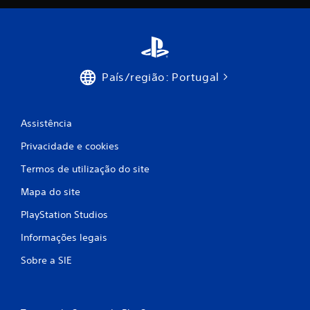
0
0
c
País/região: Portugal
l
a
Assistência
s
Privacidade e cookies
s
Termos de utilização do site
i
Mapa do site
f
PlayStation Studios
Informações legais
i
Sobre a SIE
c
a