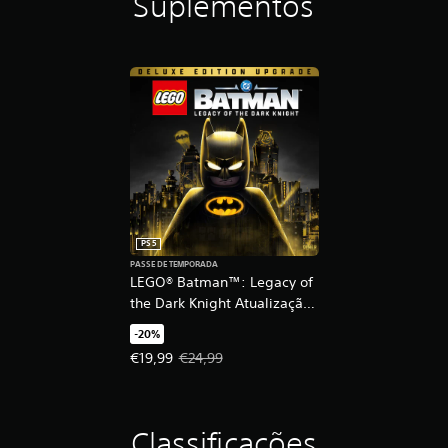
Suplementos
PS5
PASSE DE TEMPORADA
LEGO® Batman™: Legacy of
the Dark Knight Atualização
da Deluxe Edition
-20%
Preço da oferta: €19,99. Preço original: €24,99.
€19,99
€24,99
Classificações