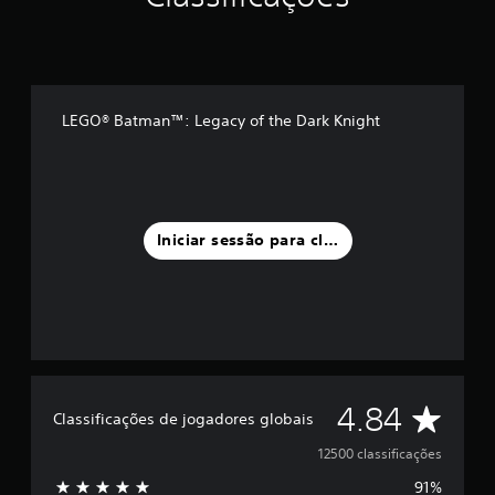
LEGO® Batman™: Legacy of the Dark Knight
Iniciar sessão para classificar
C
4.84
Classificações de jogadores globais
l
12500 classificações
91%