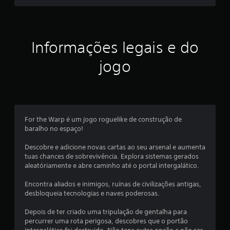
p
i
e
d
a
s
m
Informações legais e do
e
t
n
jogo
t
r
e
o
e
u
d
l
e
For the Warp é um jogo roguelike de construção de
n
a
baralho no espaço!
t
r
s
Descobre e adicione novas cartas ao seu arsenal e aumenta
o
tuas chances de sobrevivência. Explora sistemas gerados
d
aleatóriamente e abre caminho até o portal intergalático.
(
e
u
Encontra aliados e inimigos, ruínas de civilizações antigas,
d
m
desbloqueia tecnologias e naves poderosas.
l
e
i
Depois de ter criado uma tripulação de gentalha para
m
percurrer uma rota perigosa, descobres que o portão
u
i