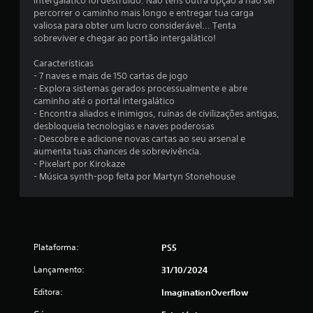
intergalático foi destruido. Não tens outra opção a não ser
t
percorrer o caminho mais longo e entregar tua carga
m
e
valiosa para obter um lucro considerável... Tenta
d
sobreviver e chegar ao portão intergalático!
e
m
t
Características
e
á
- 7 naves e mais de 150 cartas de jogo
m
- Explora sistemas gerados processualmente e abre
p
x
caminho até o portal intergalático
o
- Encontra aliados e inimigos, ruínas de civilizações antigas,
.
i
desbloqueia tecnologias e naves poderosas
- Descobre e adicione novas cartas ao seu arsenal e
m
J
aumenta tuas chances de sobrevivência.
o
- Pixelart por Kirokaze
o
- Música synth-pop feita por Martyn Stonehouse
g
á
d
v
e
e
l
Plataforma:
s
PS5
c
e
Lançamento:
31/10/2024
i
m
p
Editora:
ImaginationOverflow
n
r