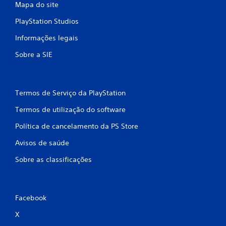
Mapa do site
a
a
r
PlayStation Studios
a
ç
t
Informações legais
r
õ
a
Sobre a SIE
v
e
é
s
s
d
Termos de Serviço da PlayStation
o
s
Termos de utilização do software
m
e
Política de cancelamento da PS Store
n
u
Avisos de saúde
s
Sobre as classificações
s
e
m
p
r
Facebook
e
X
m
i