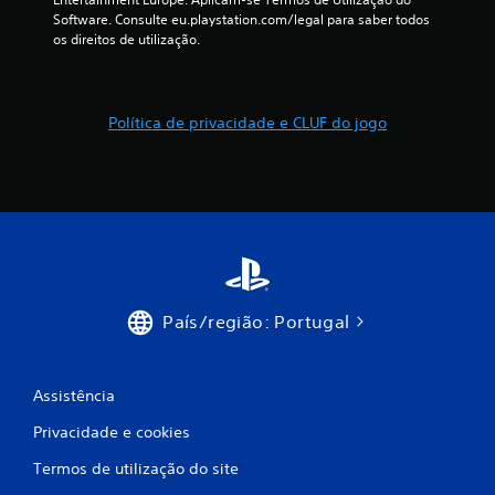
1
Software. Consulte eu.playstation.com/legal para saber todos 
t
os direitos de utilização.
e
0
P
o
5
d
Política de privacidade e CLUF do jogo
e
c
j
o
l
g
a
a
r
o
s
t
í
s
t
País/região: Portugal
u
i
l
o
f
e
Assistência
n
i
a
Privacidade e cookies
v
c
e
Termos de utilização do site
g