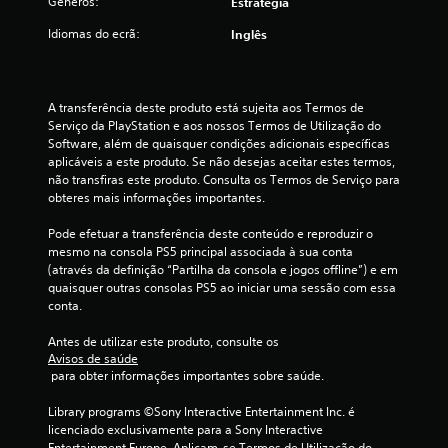
Géneros:
Estratégia
e
c
m
Idiomas do ecrã:
Inglês
i
o
r
b
)
o
A transferência deste produto está sujeita aos Termos de 
Serviço da PlayStation e aos nossos Termos de Utilização do 
t
c
Software, além de quaisquer condições adicionais específicas 
õ
aplicáveis a este produto. Se não desejas aceitar estes termos, 
e
o
não transfiras este produto. Consulta os Termos de Serviço para 
s
obteres mais informações importantes.
m
s
i
Pode efetuar a transferência deste conteúdo e reproduzir o 
b
m
mesmo na consola PS5 principal associada à sua conta 
u
(através da definição “Partilha da consola e jogos offline”) e em 
a
l
quaisquer outras consolas PS5 ao iniciar uma sessão com essa 
conta.
t
s
a
Antes de utilizar este produto, consulte os 
n
e
Avisos de saúde
e
 para obter informações importantes sobre saúde.
a
e
m
Library programs ©Sony Interactive Entertainment Inc. é 
m
e
licenciado exclusivamente para a Sony Interactive 
n
Entertainment Europe. Aplicam-se Termos de Utilização do 