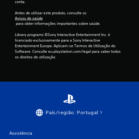
conta.
n
Antes de utilizar este produto, consulte os 
c
Avisos de saúde
 para obter informações importantes sobre saúde.
o
Library programs ©Sony Interactive Entertainment Inc. é 
)
licenciado exclusivamente para a Sony Interactive 
Entertainment Europe. Aplicam-se Termos de Utilização do 
Software. Consulte eu.playstation.com/legal para saber todos 
c
os direitos de utilização.
o
m
b
a
s
País/região: Portugal
e
e
Assistência