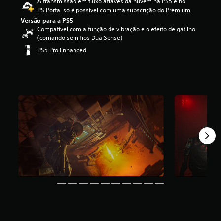
A transmissão em fluxo através da nuvem na PS5 e no
4
PS Portal só é possível com uma subscrição do Premium
.
Versão para a PS5
4
Compatível com a função de vibração e o efeito de gatilho
8
(comando sem fios DualSense)
e
PS5 Pro Enhanced
s
t
r
e
l
a
s
(
d
e
u
m
m
á
x
i
m
o
d
e