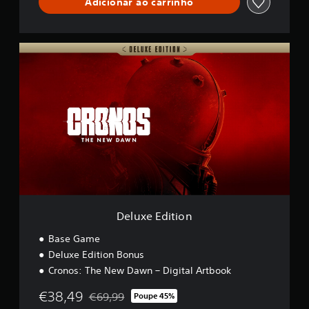
Adicionar ao carrinho
s
i
f
i
D
c
e
a
l
ç
u
õ
x
e
e
s
E
d
i
t
i
o
n
Deluxe Edition
Base Game
Deluxe Edition Bonus
Cronos: The New Dawn – Digital Artbook
€38,49
€69,99
Poupe 45%
Com desconto em relação ao preço original de 