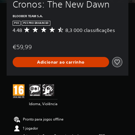
Cronos: The New Dawn
BLOOBER TEAM S.A.
PS5
PS5 PRO ENHANCED
4.48
8,3 000 classificações
C
l
a
€59,99
s
s
i
Adicionar ao carrinho
f
i
c
a
ç
ã
o
m
Idioma, Violência
é
d
i
Pronto para jogos offline
a
d
1 jogador
e