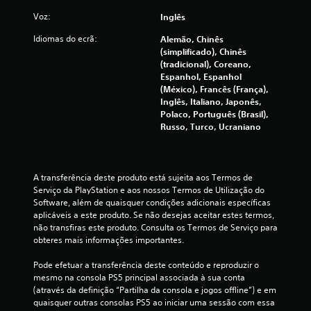
u
Voz:
Inglês
Idiomas do ecrã:
Alemão, Chinês
m
(simplificado), Chinês
(tradicional), Coreano,
m
Espanhol, Espanhol
(México), Francês (França),
á
Inglês, Italiano, Japonês,
Polaco, Português (Brasil),
x
Russo, Turco, Ucraniano
i
m
A transferência deste produto está sujeita aos Termos de 
Serviço da PlayStation e aos nossos Termos de Utilização do 
o
Software, além de quaisquer condições adicionais específicas 
aplicáveis a este produto. Se não desejas aceitar estes termos, 
d
não transfiras este produto. Consulta os Termos de Serviço para 
obteres mais informações importantes.
e
Pode efetuar a transferência deste conteúdo e reproduzir o 
c
mesmo na consola PS5 principal associada à sua conta 
(através da definição “Partilha da consola e jogos offline”) e em 
i
quaisquer outras consolas PS5 ao iniciar uma sessão com essa 