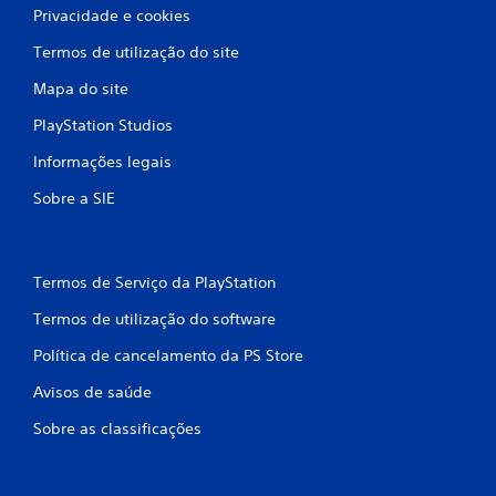
Privacidade e cookies
m
Termos de utilização do site
8
Mapa do site
3
PlayStation Studios
9
Informações legais
4
Sobre a SIE
c
l
Termos de Serviço da PlayStation
a
Termos de utilização do software
s
Política de cancelamento da PS Store
s
Avisos de saúde
i
Sobre as classificações
f