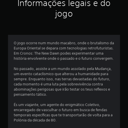
ç
Informações legais e do
ã
jogo
o
m
é
O jogo ocorre num mundo macabro, onde o brutalismo da
Europa Oriental se depara com tecnologias retrofuturistas.
d
Em Cronos: The New Dawn podes experimentar uma
história envolvente onde o passado e o futuro convergem.
i
No passado, assiste a um mundo assolado pela Mudança,
a
um evento cataclísmico que alterou a humanidade para
sempre. Enquanto isso, nas terras devastadas do futuro,
d
cada momento é uma luta pela sobrevivência contra
abominações perigosas que irão testar os teus reflexos e
e
pensamento tático.
4
És um viajante, um agente do enigmático Coletivo,
encarregado de vasculhar o futuro em busca de fendas
.
temporais específicas que te transportarão de volta para a
Polónia da década de 80.
4