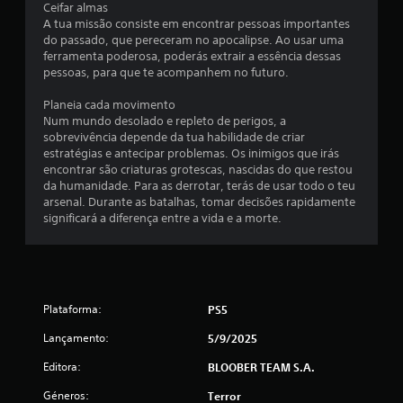
Ceifar almas
8
A tua missão consiste em encontrar pessoas importantes
do passado, que pereceram no apocalipse. Ao usar uma
ferramenta poderosa, poderás extrair a essência dessas
e
pessoas, para que te acompanhem no futuro.
s
Planeia cada movimento
Num mundo desolado e repleto de perigos, a
t
sobrevivência depende da tua habilidade de criar
estratégias e antecipar problemas. Os inimigos que irás
r
encontrar são criaturas grotescas, nascidas do que restou
da humanidade. Para as derrotar, terás de usar todo o teu
e
arsenal. Durante as batalhas, tomar decisões rapidamente
significará a diferença entre a vida e a morte.
l
a
s
Plataforma:
PS5
(
Lançamento:
5/9/2025
d
Editora:
BLOOBER TEAM S.A.
e
Géneros:
Terror