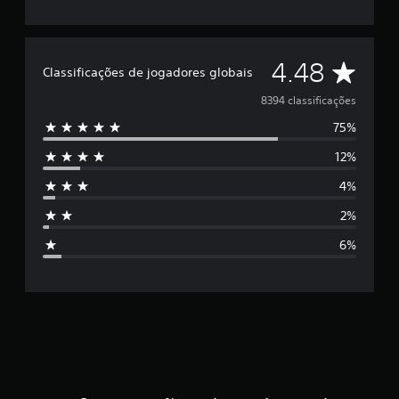
C
4.48
Classificações de jogadores globais
l
8394 classificações
75%
a
12%
s
4%
s
2%
i
6%
f
i
c
a