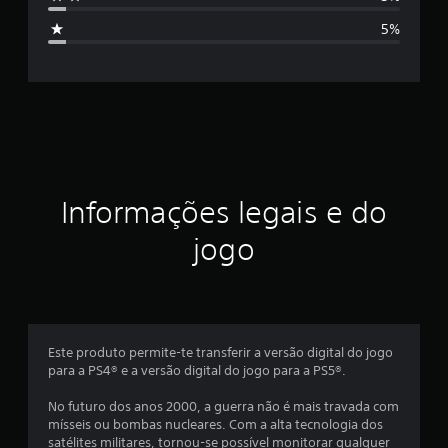
i
c
5%
a
f
ç
õ
i
e
s
c
a
ç
Informações legais e do
ã
jogo
o
m
é
Este produto permite-te transferir a versão digital do jogo
para a PS4® e a versão digital do jogo para a PS5®.
d
No futuro dos anos 2000, a guerra não é mais travada com
i
mísseis ou bombas nucleares. Com a alta tecnologia dos
satélites militares, tornou-se possível monitorar qualquer