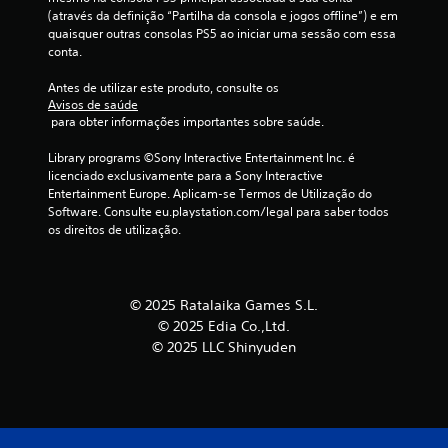
m
(através da definição “Partilha da consola e jogos offline”) e em 
b
quaisquer outras consolas PS5 ao iniciar uma sessão com essa 
conta.
a
Antes de utilizar este produto, consulte os 
Avisos de saúde
s
 para obter informações importantes sobre saúde.
e
Library programs ©Sony Interactive Entertainment Inc. é 
licenciado exclusivamente para a Sony Interactive 
e
Entertainment Europe. Aplicam-se Termos de Utilização do 
Software. Consulte eu.playstation.com/legal para saber todos 
m
os direitos de utilização.
3
8
© 2025 Ratalaika Games S.L.
© 2025 Edia Co.,Ltd.
c
© 2025 LLC Shinyuden
l
a
s