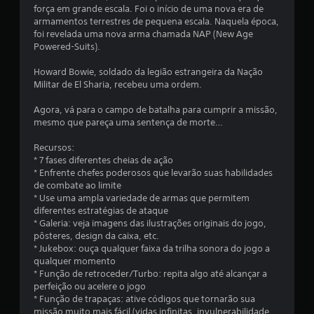
a
força em grande escala. Foi o início de uma nova era de
armamentos terrestres de pequena escala. Naquela época,
d
foi revelada uma nova arma chamada NAP (New Age
Powered-Suits).
e
Howard Bowie, soldado da legião estrangeira da Nação
4
Militar de El Sharia, recebeu uma ordem.
.
Agora, vá para o campo de batalha para cumprir a missão,
mesmo que pareça uma sentença de morte…
3
Recursos:
2
* 7 fases diferentes cheias de ação
* Enfrente chefes poderosos que levarão suas habilidades
de combate ao limite
e
* Use uma ampla variedade de armas que permitem
diferentes estratégias de ataque
s
* Galeria: veja imagens das ilustrações originais do jogo,
pôsteres, design da caixa, etc.
t
* Jukebox: ouça qualquer faixa da trilha sonora do jogo a
qualquer momento
r
* Função de retroceder/Turbo: repita algo até alcançar a
perfeição ou acelere o jogo
e
* Função de trapaças: ative códigos que tornarão sua
missão muito mais fácil (vidas infinitas, invulnerabilidade,