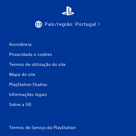
s
i
País/região: Portugal
f
i
Assistência
c
Privacidade e cookies
Termos de utilização do site
a
Mapa do site
ç
PlayStation Studios
õ
Informações legais
e
Sobre a SIE
s
Termos de Serviço da PlayStation