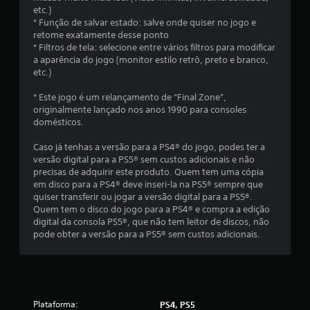
l
etc.)
* Função de salvar estado: salve onde quiser no jogo e
a
retome exatamente desse ponto
* Filtros de tela: selecione entre vários filtros para modificar
s
a aparência do jogo (monitor estilo retrô, preto e branco,
etc.)
(
* Este jogo é um relançamento de “Final Zone”,
d
originalmente lançado nos anos 1990 para consoles
domésticos.
e
Caso já tenhas a versão para a PS4® do jogo, podes ter a
u
versão digital para a PS5® sem custos adicionais e não
precisas de adquirir este produto. Quem tem uma cópia
m
em disco para a PS4® deve inseri-la na PS5® sempre que
quiser transferir ou jogar a versão digital para a PS5®.
m
Quem tem o disco do jogo para a PS4® e compra a edição
digital da consola PS5®, que não tem leitor de discos, não
á
pode obter a versão para a PS5® sem custos adicionais.
x
i
Plataforma:
PS4, PS5