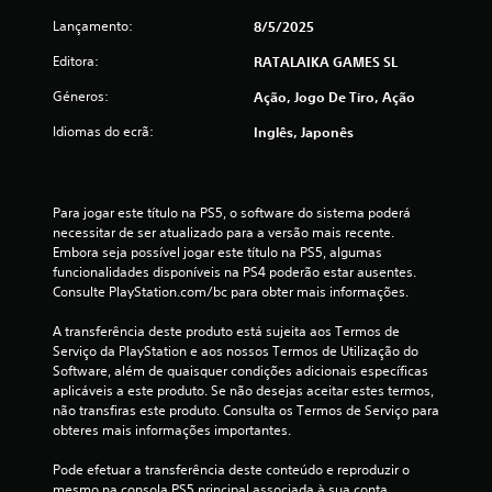
m
Lançamento:
8/5/2025
o
Editora:
RATALAIKA GAMES SL
d
Géneros:
Ação, Jogo De Tiro, Ação
e
Idiomas do ecrã:
Inglês, Japonês
c
i
Para jogar este título na PS5, o software do sistema poderá 
necessitar de ser atualizado para a versão mais recente. 
n
Embora seja possível jogar este título na PS5, algumas 
funcionalidades disponíveis na PS4 poderão estar ausentes. 
c
Consulte PlayStation.com/bc para obter mais informações.
o
A transferência deste produto está sujeita aos Termos de 
Serviço da PlayStation e aos nossos Termos de Utilização do 
)
Software, além de quaisquer condições adicionais específicas 
aplicáveis a este produto. Se não desejas aceitar estes termos, 
c
não transfiras este produto. Consulta os Termos de Serviço para 
obteres mais informações importantes.
o
Pode efetuar a transferência deste conteúdo e reproduzir o 
mesmo na consola PS5 principal associada à sua conta 