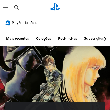
P
e
s
q
u
i
s
a
r
Mais recentes
Coleções
Pechinchas
Subscrições