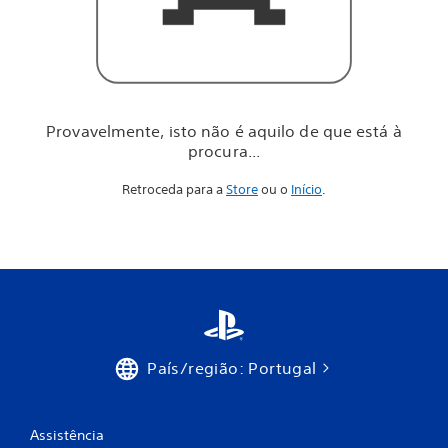
i
l
o
d
e
q
u
Provavelmente, isto não é aquilo de que está à
e
procura...
e
s
Retroceda para a
Store
ou o
Início
.
t
á
à
p
r
o
c
u
r
a
País/região: Portugal
.
.
.
Assistência