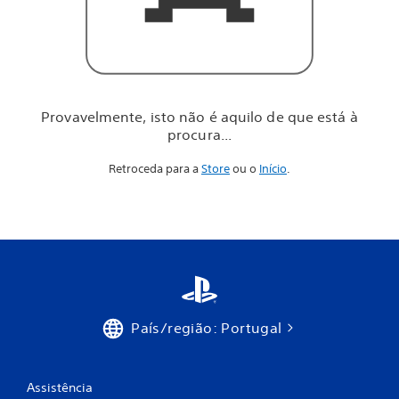
i
l
o
d
e
q
u
Provavelmente, isto não é aquilo de que está à
e
procura...
e
s
Retroceda para a
Store
ou o
Início
.
t
á
à
p
r
o
c
u
r
a
País/região: Portugal
.
.
.
Assistência