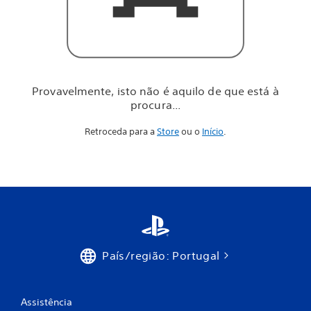
i
l
o
d
e
q
u
Provavelmente, isto não é aquilo de que está à
e
procura...
e
s
Retroceda para a
Store
ou o
Início
.
t
á
à
p
r
o
c
u
r
a
País/região: Portugal
.
.
.
Assistência