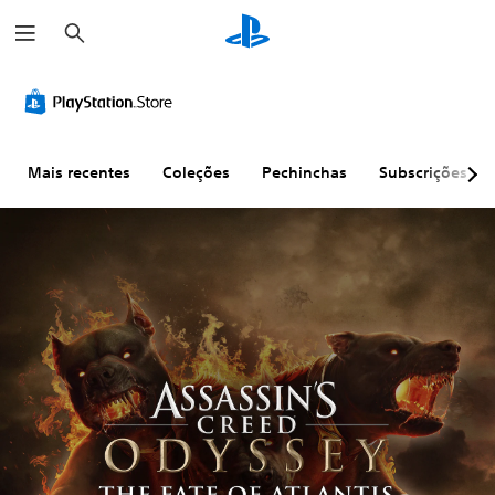
P
e
s
q
u
i
s
a
r
Mais recentes
Coleções
Pechinchas
Subscrições