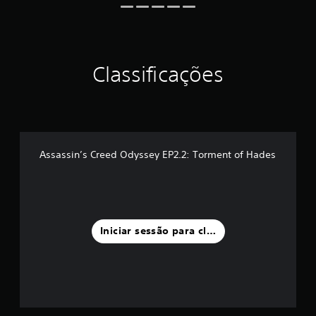
e
u
m
m
á
Classificações
x
i
m
o
d
e
c
Assassin’s Creed Odyssey EP2.2: Torment of Hades
i
n
c
o
)
c
Iniciar sessão para classificar
o
m
b
a
s
e