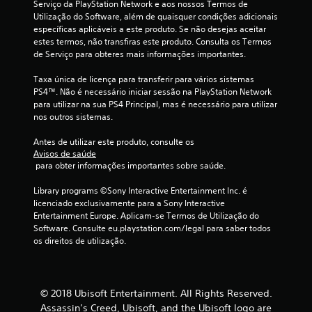
Serviço da PlayStation Network e aos nossos Termos de 
e
Utilização do Software, além de quaisquer condições adicionais 
específicas aplicáveis a este produto. Se não desejas aceitar 
estes termos, não transfiras este produto. Consulta os Termos 
s
de Serviço para obteres mais informações importantes.
t
Taxa única de licença para transferir para vários sistemas 
PS4™. Não é necessário iniciar sessão na PlayStation Network 
r
para utilizar na sua PS4 Principal, mas é necessário para utilizar 
nos outros sistemas.
e
Antes de utilizar este produto, consulte os 
l
Avisos de saúde
 para obter informações importantes sobre saúde.
a
Library programs ©Sony Interactive Entertainment Inc. é 
s
licenciado exclusivamente para a Sony Interactive 
Entertainment Europe. Aplicam-se Termos de Utilização do 
(
Software. Consulte eu.playstation.com/legal para saber todos 
os direitos de utilização.
d
e
© 2018 Ubisoft Entertainment. All Rights Reserved.
u
Assassin’s Creed, Ubisoft, and the Ubisoft logo are