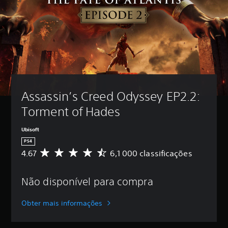
Assassin’s Creed Odyssey EP2.2: 
Torment of Hades
Ubisoft
PS4
4.67
6,1 000 classificações
C
l
a
Não disponível para compra
s
s
i
Obter mais informações
f
i
c