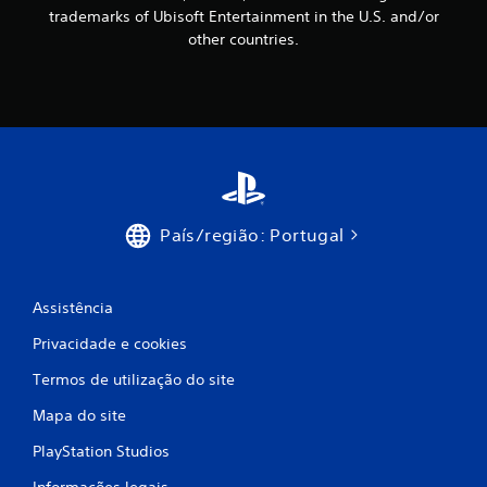
trademarks of Ubisoft Entertainment in the U.S. and/or
m
other countries.
m
á
x
i
m
País/região: Portugal
o
d
Assistência
e
Privacidade e cookies
Termos de utilização do site
c
Mapa do site
i
PlayStation Studios
n
Informações legais