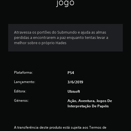
jogo
o
m
é
Atravessa os portões do Submundo e ajuda as almas
perdidas a encontrarem a paz enquanto tentas levar a
d
melhor sobre o próprio Hades
i
a
Plataforma:
PS4
d
Lançamento:
3/6/2019
e
Editora:
Ubisoft
4
Géneros:
Ação, Aventura, Jogos De
.
Interpretação De Papéis
6
7
A transferência deste produto está sujeita aos Termos de 