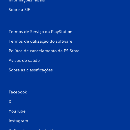
c
Sobre a SIE
o
)
Termos de Serviço da PlayStation
c
Termos de utilização do software
o
Política de cancelamento da PS Store
m
Avisos de saúde
b
Sobre as classificações
a
s
Facebook
e
X
YouTube
e
Instagram
m