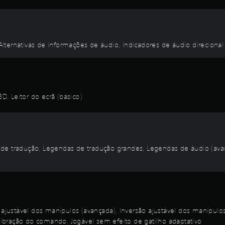
 Alternativas de informações de áudio, Indicadores de áudio direcional
, Leitor do ecrã (básico)
 de tradução, Legendas de tradução grandes, Legendas de áudio (ava
justável dos manípulos (avançada), Inversão ajustável dos manípulo
ibração do comando, Jogável sem efeito de gatilho adaptativo