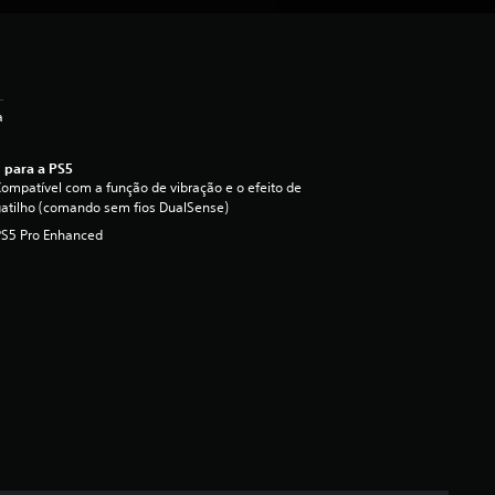
a
 para a PS5
ompatível com a função de vibração e o efeito de
atilho (comando sem fios DualSense)
PS5 Pro Enhanced