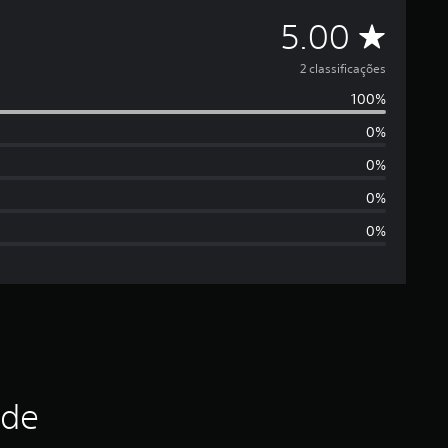
C
5.00
l
2 classificações
100%
a
0%
s
0%
s
0%
0%
i
f
i
c
a
ade