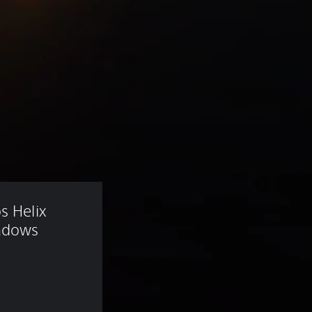
s Helix 
hadows