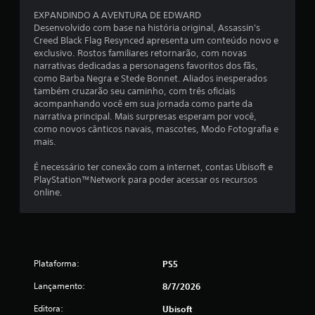
7
a
e
m
a
t
r
p
EXPANDINDO A AVENTURA DE EDWARD
m
4
o
o
o
Desenvolvido com base na história original, Assassin's
b
r
m
r
Creed Black Flag Resynced apresenta um conteúdo novo e
i
4
n
o
t
exclusivo. Rostos familiares retornarão, com novas
e
á
v
a
narrativas dedicadas a personagens favoritos dos fãs,
n
3
-
i
n
como Barba Negra e Stede Bonnet. Aliados inesperados
t
l
m
t
também cruzarão seu caminho, com três oficiais
e
c
a
e
e
acompanhando você em sua jornada como parte da
s
s
n
s
narrativa principal. Mais surpresas esperam por você,
e
l
m
t
p
como novos cânticos navais, mascotes, Modo Fotografia e
m
a
o
a
mais.
c
a
i
h
r
o
s
o
a
É necessário ter conexão com a internet, contas Ubisoft e
n
s
f
r
t
PlayStation™Network para poder acessar os recursos
s
á
i
o
online.
e
s
c
z
r
q
e
o
n
u
i
i
n
á
ê
s
t
-
n
d
a
f
l
c
Plataforma:
PS5
e
l
a
i
l
e
i
s
a
Lançamento:
8/7/2026
e
v
m
s
r
e
a
c
Editora:
d
Ubisoft