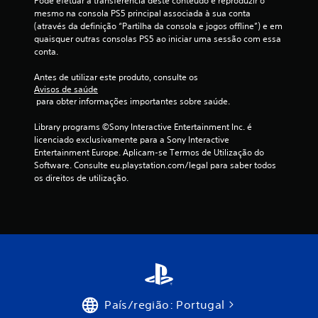
Pode efetuar a transferência deste conteúdo e reproduzir o 
c
n
g
m
mesmo na consola PS5 principal associada à sua conta 
a
i
f
o
(através da definição “Partilha da consola e jogos offline”) e em 
c
s
o
j
quaisquer outras consolas PS5 ao iniciar uma sessão com essa 
o
)
r
o
conta.
u
g
t
O
t
a
o
t
Antes de utilizar este produto, consulte os 
i
r
í
v
Avisos de saúde
l
.
t
 para obter informações importantes sobre saúde.
i
i
u
s
z
l
Library programs ©Sony Interactive Entertainment Inc. é 
u
G
a
o
licenciado exclusivamente para a Sony Interactive 
d
a
r
i
Entertainment Europe. Aplicam-se Termos de Utilização do 
o
l
a
n
Software. Consulte eu.playstation.com/legal para saber todos 
p
(
v
c
os direitos de utilização.
e
b
a
l
l
á
ç
u
o
i
s
ã
j
l
i
o
o
e
c
m
g
g
o
a
o
e
.
)
n
n
u
P
d
a
o
País/região: Portugal
a
J
l
d
s