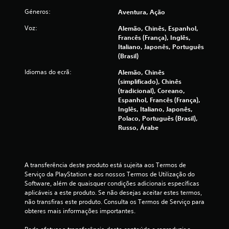
.
r
i
u
t
Géneros:
s
Aventura, Ação
a
r
i
f
a
L
Voz:
Alemão, Chinês, Espanhol,
c
á
ç
n
e
Francês (França), Inglês,
a
c
t
g
Italiano, Japonês, Português
l
e
õ
e
(Brasil)
e
d
i
o
e
n
s
j
e
Idiomas do ecrã:
Alemão, Chinês
c
d
d
o
(simplificado), Chinês
a
e
a
g
s
(tradicional), Coreano,
d
d
o
s
Espanhol, Francês (França),
a
i
p
d
Inglês, Italiano, Japonês,
m
s
a
e
Polaco, Português (Brasil),
a
t
r
Russo, Árabe
á
n
i
a
u
í
n
p
d
p
g
r
u
i
u
a
A transferência deste produto está sujeita aos Termos de 
l
i
o
t
Serviço da PlayStation e aos nossos Termos de Utilização do 
o
r
(
i
Software, além de quaisquer condições adicionais específicas 
a
.
c
b
aplicáveis a este produto. Se não desejas aceitar estes termos, 
n
a
á
não transfiras este produto. Consulta os Termos de Serviço para 
a
r
s
C
obteres mais informações importantes.
l
c
i
o
ó
o