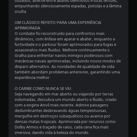
o
s
ousados, alterne entre abates silenciosos e lutas ferozes,
l
n
d
p
s
empunhando silenciosamente espadas, pistolas e a lâmina
o
ã
)
o
o
í
oculta.
s
o
d
v
d
(
s
c
e
e
UM CLÁSSICO REFEITO PARA UMA EXPERIÊNCIA
e
e
a
l
l
APRIMORADA
t
r
v
o
e
a
O combate foi reconstruído para confrontos mais
r
c
a
t
l
dinâmicos, com ênfase em aparar e abater, enquanto a
e
o
r
m
n
t
furtividade e o parkour foram aprimorados para fugas e
m
i
a
e
assassinatos mais fluidos. Melhore continuamente o
ç
u
n
m
b
r
Gralha para enfrentar navios inimigos poderosos com
a
n
o
a
a
mecânicas navais aprimoradas, incluindo novos modos de
d
i
i
r
disparo alternativo. As novidades de qualidade de vida
a
P
a
c
o
a
também abordam problemas anteriores, garantindo uma
o
)
a
r
s
experiência melhor.
s
d
d
p
P
c
e
o
a
o
o
O CARIBE COMO NUNCA SE VIU
e
a
s
r
d
r
Seja navegando em mar aberto ou viajando por terras
c
.
a
e
e
indomadas, descubra um mundo aberto e fluido, criado
e
e
a
i
s
com a engine Anvil mais recente. Admire paisagens
d
j
n
m
deslumbrantes desbravando águas tempestuosas,
e
m
u
v
a
mergulhe em destroços subaquáticos ou avance por
r
d
e
i
densas matas tropicais. Aprimorada por recursos como
a
1
a
r
s
Dolby Atmos e traçado de raios, cada cena fica mais
u
r
t
i
imersiva, dando vida à beleza do mundo.
m