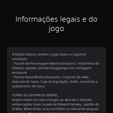
m
l
r
e
s
j
a
s
s
e
o
á
c
e
ã
g
g
i
Informações legais e do
n
u
o
o
x
o
t
i
e
a
n
jogo
a
r
m
i
j
a
d
j
q
u
d
a
o
u
m
s
o
s
g
a
s
t
c
a
l
o
c
á
o
r
q
o
v
m
o
u
A Edição Deluxe contém o jogo base e o seguinte
d
m
u
e
t
e
conteúdo:
o
m
í
r
- Pacote de Personagem Mestre Assassino: vestimenta de
l
e
j
t
t
a
Edward, espada, pistola e bugiganga com vantagens
d
o
a
u
l
exclusivas
o
c
g
m
l
t
- Pacote Naval Mestre Assassino: conjunto de velas,
s
o
a
o
u
mascote do navio, traje da tripulação, timão, acrostólio e
m
i
p
n
,
r
acabamento de casco
o
a
h
o
a
d
n
n
o
u
.
TORNE-SE UM PIRATA TEMÍVEL
e
í
d
é
Inspire medo nos seus inimigos ao abordar e afundar
r
c
e
p
p
embarcações rivais na pele de Edward Kenway, capitão do
ã
M
t
o
Gralha. Misturando-se às multidões ou liderando ataques
u
o
o
i