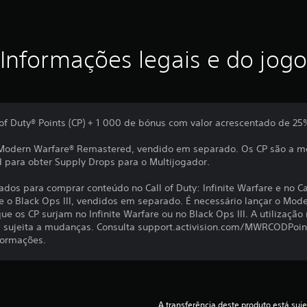
Informações legais e do jogo
 of Duty® Points (CP) + 1 000 de bónus com valor acrescentado de 25
®: Modern Warfare® Remastered, vendido em separado. Os CP são a 
para obter Supply Drops para o Multijogador.
s para comprar conteúdo no Call of Duty: Infinite Warfare e no Call
e e o Black Ops III, vendidos em separado. É necessário lançar o Mo
ue os CP surjam no Infinite Warfare ou no Black Ops III. A utilização 
tá sujeita a mudanças. Consulta support.activision.com/MWRCODPoin
formações.
A transferência deste produto está suje