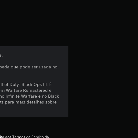
l
a
s
s
%.
i
moeda que pode ser usada no
f
 of Duty: Black Ops III. É
i
dern Warfare Remastered e
no Infinite Warfare e no Black
c
ts para mais detalhes sobre
a
ç
ita aos Termos de Serviço da 