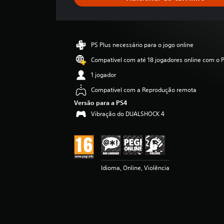
a
c
l
a
s
PS Plus necessário para o jogo online
s
i
Compatível com até 18 jogadores online com o P
f
1 jogador
i
c
Compatível com a Reprodução remota
a
Versão para a PS4
ç
Vibração do DUALSHOCK 4
ã
o
Idioma, Online, Violência