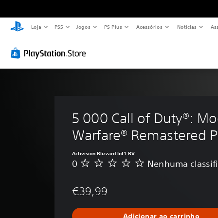
Loja
PS5
Jogos
PS Plus
Acessórios
Notícias
As
5 000 Call of Duty®: Mo
Warfare® Remastered P
Activision Blizzard Int'l BV
0
Nenhuma classif
N
e
n
€39,99
h
u
m
Adicionar ao carrinho