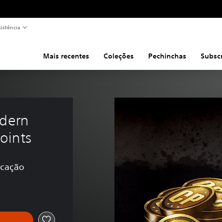
sistência
Mais recentes
Coleções
Pechinchas
Subsc
dern 
oints
icação