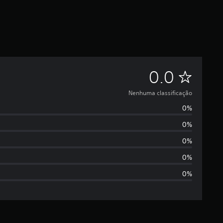
N
0.0
e
Nenhuma classificação
0%
n
0%
h
0%
u
0%
0%
m
a
c