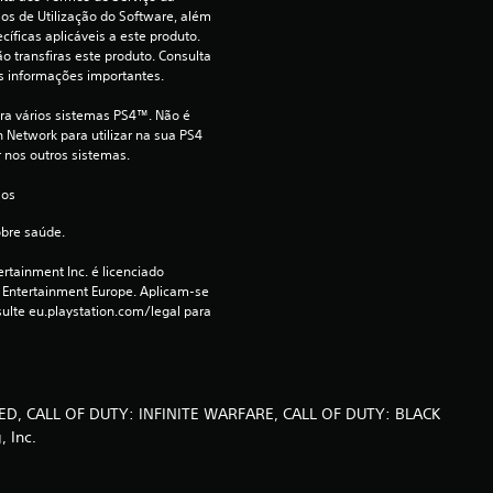
ã
s de Utilização do Software, além 
íficas aplicáveis a este produto. 
o
o transfiras este produto. Consulta 
s informações importantes.
ara vários sistemas PS4™. Não é 
 Network para utilizar na sua PS4 
r nos outros sistemas.
 os 
obre saúde.
rtainment Inc. é licenciado 
 Entertainment Europe. Aplicam-se 
ulte eu.playstation.com/legal para 
ED, CALL OF DUTY: INFINITE WARFARE, CALL OF DUTY: BLACK
, Inc.