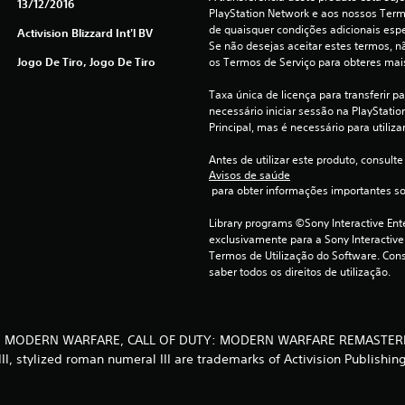
13/12/2016
PlayStation Network e aos nossos Termo
de quaisquer condições adicionais espec
Activision Blizzard Int'l BV
Se não desejas aceitar estes termos, nã
Jogo De Tiro, Jogo De Tiro
os Termos de Serviço para obteres mai
Taxa única de licença para transferir p
necessário iniciar sessão na PlayStation
Principal, mas é necessário para utiliza
Antes de utilizar este produto, consulte
Avisos de saúde
 para obter informações importantes s
Library programs ©Sony Interactive Ente
exclusivamente para a Sony Interactive
Termos de Utilização do Software. Cons
saber todos os direitos de utilização.
 DUTY, MODERN WARFARE, CALL OF DUTY: MODERN WARFARE REMASTER
II, stylized roman numeral III are trademarks of Activision Publishing