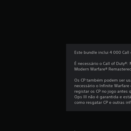
Este bundle inclui 4 000 Call
É necessário o Call of Duty
Modern Warfare® Remastered 
Os CP também podem ser usado
necessário o Infinite Warfar
registar os CP no jogo antes q
Ops III não é garantida e es
como resgatar CP e outras in