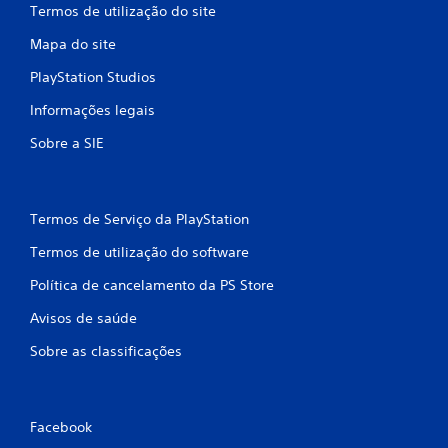
Termos de utilização do site
o
s
Mapa do site
.
PlayStation Studios
J
Informações legais
o
g
Sobre a SIE
á
v
e
l
Termos de Serviço da PlayStation
s
Termos de utilização do software
e
m
Política de cancelamento da PS Store
p
r
Avisos de saúde
e
Sobre as classificações
m
i
r
b
Facebook
o