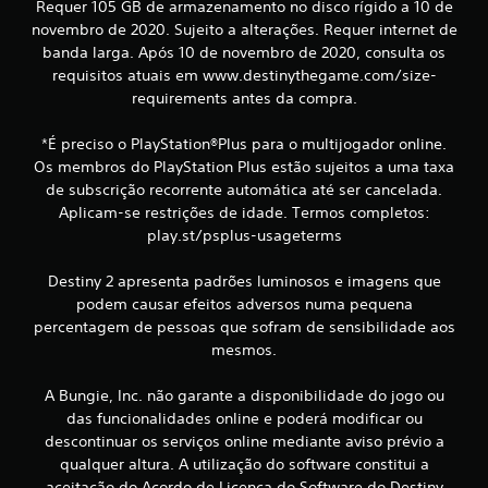
Requer 105 GB de armazenamento no disco rígido a 10 de
a
novembro de 2020. Sujeito a alterações. Requer internet de
l
)
banda larga. Após 10 de novembro de 2020, consulta os
S
a
requisitos atuais em www.destinythegame.com/size-
ã
requirements antes da compra.
o
s
f
*É preciso o PlayStation®Plus para o multijogador online.
o
s
r
Os membros do PlayStation Plus estão sujeitos a uma taxa
n
de subscrição recorrente automática até ser cancelada.
i
e
Aplicam-se restrições de idade. Termos completos:
c
f
play.st/psplus-usageterms
i
d
i
Destiny 2 apresenta padrões luminosos e imagens que
a
s
podem causar efeitos adversos numa pequena
c
a
percentagem de pessoas que sofram de sensibilidade aos
l
mesmos.
a
g
u
ç
A Bungie, Inc. não garante a disponibilidade do jogo ou
m
das funcionalidades online e poderá modificar ou
a
õ
s
descontinuar os serviços online mediante aviso prévio a
o
qualquer altura. A utilização do software constitui a
e
p
aceitação do Acordo de Licença do Software do Destiny