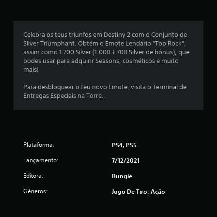
m
m
d
a
e
á
n
u
í
m
Celebra os teus triunfos em Destiny 2 com o Conjunto de
x
p
a
Silver Triumphant. Obtém o Emote Lendário "Top Rock",
u
f
assim como 1.700 Silver (1.000 + 700 Silver de bónus), que
i
l
o
podes usar para adquirir Seasons, cosméticos e muito
o
r
mais!
m
s
m
.
a
Para desbloquear o teu novo Emote, visita o Terminal de
o
q
Entregas Especiais na Torre.
u
I
d
e
n
a
v
e
j
e
u
r
c
Plataforma:
PS4, PS5
d
s
a
Lançamento:
7/12/2021
i
ã
a
o
t
Editora:
Bungie
n
a
o
r
j
Géneros:
Jogo De Tiro, Ação
c
n
u
á
s
-