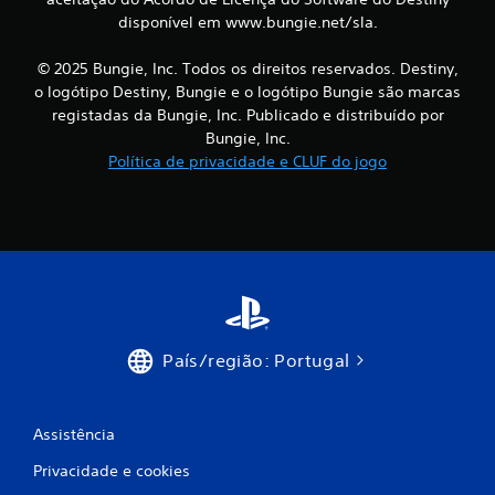
ç
disponível em www.bungie.net/sla.
s
õ
e
© 2025 Bungie, Inc. Todos os direitos reservados. Destiny,
s
p
o logótipo Destiny, Bungie e o logótipo Bungie são marcas
a
registadas da Bungie, Inc. Publicado e distribuído por
r
Bungie, Inc.
a
Política de privacidade e CLUF do jogo
i
n
v
e
r
t
e
r
o
s
País/região: Portugal
m
a
n
í
Assistência
p
u
Privacidade e cookies
l