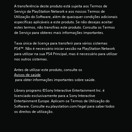
o
t
l
A transferência deste produto está sujeita aos Termos de 
á
)
a
Serviço da PlayStation Network e aos nossos Termos de 
v
s
Utilização do Software, além de quaisquer condições adicionais 
e
c
m
específicas aplicáveis a este produto. Se não desejas aceitar 
l
a
estes termos, não transfiras este produto. Consulta os Termos 
d
i
o
de Serviço para obteres mais informações importantes.
s
o
f
m
s
Taxa única de licença para transferir para vários sistemas 
á
m
PS4™. Não é necessário iniciar sessão na PlayStation Network 
c
b
para utilizar na sua PS4 Principal, mas é necessário para utilizar 
a
e
nos outros sistemas.
n
i
a
í
s
Antes de utilizar este produto, consulte os 
p
d
Avisos de saúde
s
u
e
 para obter informações importantes sobre saúde.
l
l
e
e
o
Library programs ©Sony Interactive Entertainment Inc. é 
r
s
licenciado exclusivamente para a Sony Interactive 
e
.
Entertainment Europe. Aplicam-se Termos de Utilização do 
(
Software. Consulte eu.playstation.com/legal para saber todos 
b
m
os direitos de utilização.
á
6
s
i
c
c