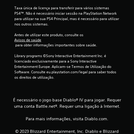
e
Taxa única de licença para transferir para vários sistemas 
PS4™. Não é necessário iniciar sessão na PlayStation Network 
u
para utilizar na sua PS4 Principal, mas é necessário para utilizar 
nos outros sistemas.
m
Antes de utilizar este produto, consulte os 
m
Avisos de saúde
 para obter informações importantes sobre saúde.
á
Library programs ©Sony Interactive Entertainment Inc. é 
x
licenciado exclusivamente para a Sony Interactive 
Entertainment Europe. Aplicam-se Termos de Utilização do 
i
Software. Consulte eu.playstation.com/legal para saber todos 
os direitos de utilização.
m
o
É necessário o jogo base Diablo® IV para jogar. Requer
d
uma conta Battle.net®. Requer uma ligação à Internet.
e
Para mais informações, visita Diablo.com.
c
© 2023 Blizzard Entertainment, Inc. Diablo e Blizzard