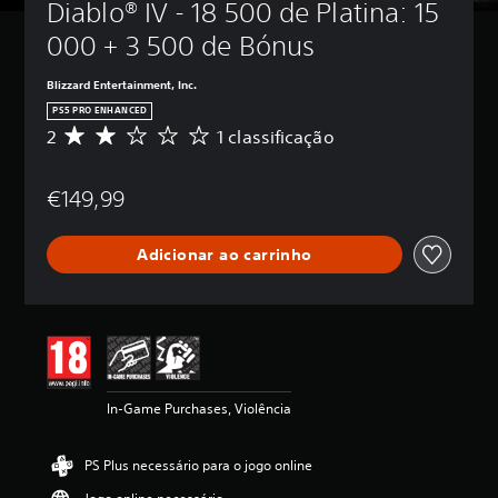
Diablo® IV - 18 500 de Platina: 15 
000 + 3 500 de Bónus
Blizzard Entertainment, Inc.
PS5 PRO ENHANCED
2
1 classificação
C
l
a
€149,99
s
s
i
Adicionar ao carrinho
f
i
c
a
ç
ã
o
m
In-Game Purchases, Violência
é
d
i
PS Plus necessário para o jogo online
a
d