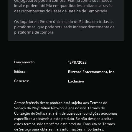
Os jogadores podem comprar Platina com a sua moeda
d
local e podem obtê-la em quantidades limitadas através
das recompensas do Passe de Batalha de Temporada.
e
Os jogadores têm um único saldo de Platina em todas as
1
plataformas, que pode ser usado independentemente da
plataforma de compra.
e
s
t
Lançamento:
15/11/2023
r
Editora:
Blizzard Entertainment, Inc.
e
Géneros:
Exclusivo
l
a
A transferência deste produto está sujeita aos Termos de 
Serviço da PlayStation Network e aos nossos Termos de 
(
Utilização do Software, além de quaisquer condições adicionais 
específicas aplicáveis a este produto. Se não desejas aceitar 
estes termos, não transfiras este produto. Consulta os Termos 
d
de Serviço para obteres mais informações importantes.