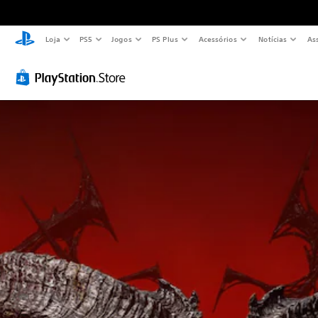
Loja
PS5
Jogos
PS Plus
Acessórios
Notícias
As