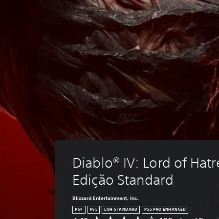
Diablo® IV: Lord of Hat
Edição Standard
Blizzard Entertainment, Inc.
PS4
PS5
LOH STANDARD
PS5 PRO ENHANCED