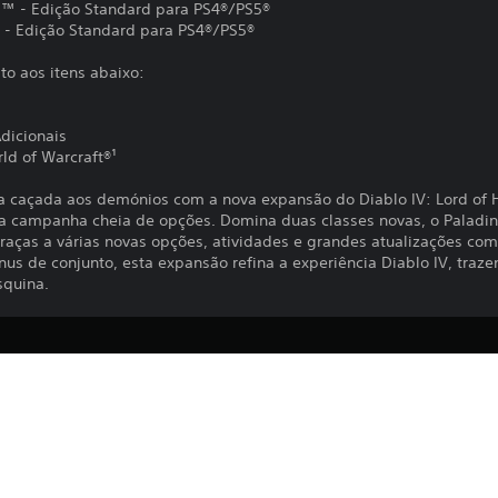
ed™ - Edição Standard para PS4®/PS5®
™ - Edição Standard para PS4®/PS5®
o aos itens abaixo:
dicionais
ld of Warcraft®¹
a caçada aos demónios com a nova expansão do Diablo IV: Lord of H
campanha cheia de opções. Domina duas classes novas, o Paladino 
Graças a várias novas opções, atividades e grandes atualizações c
us de conjunto, esta expansão refina a experiência Diablo IV, traz
squina.
A transferência deste produto está suje
PS4, PS5
PlayStation e aos nossos Termos de Uti
quaisquer condições adicionais específi
27/4/2026
não desejas aceitar estes termos, não t
Blizzard Entertainment, Inc.
Termos de Serviço para obteres mais i