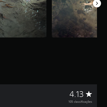
C
4.13
l
105 classificações