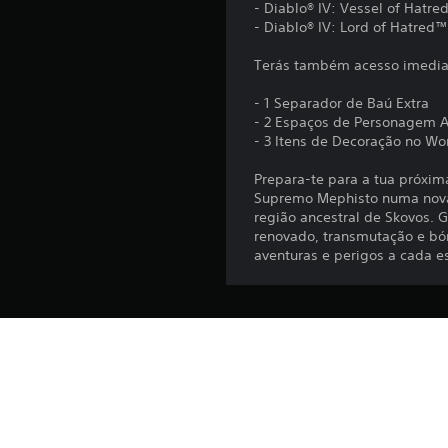
- Diablo® IV: Vessel of Hatr
c
- Diablo® IV: Lord of Hatred
a
ç
Terás também acesso imediat
õ
e
- 1 Separador de Baú Extra
s
- 2 Espaços de Personagem A
- 3 Itens de Decoração no Wor
Prepara-te para a tua próxim
Supremo Mephisto numa nova 
região ancestral de Skovos. 
renovado, transmutação e bón
aventuras e perigos a cada e
Plataforma:
Lançamento:
Editora: