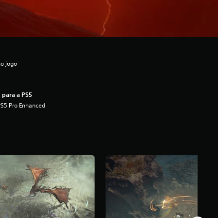
no jogo
 para a PS5
PS5 Pro Enhanced