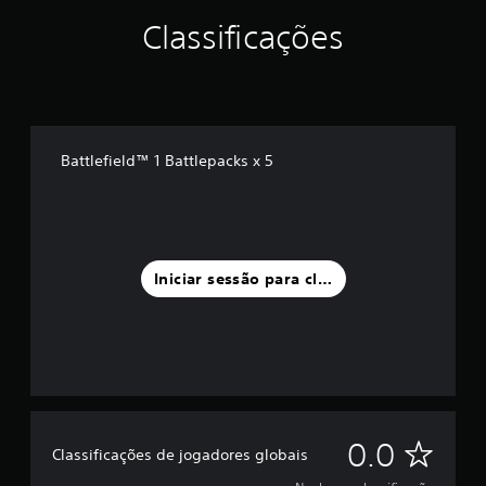
Classificações
Battlefield™ 1 Battlepacks x 5
Iniciar sessão para classificar
N
0.0
Classificações de jogadores globais