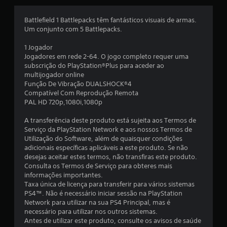
f
i
Battlefield 1 Battlepacks têm fantásticos visuais de armas.
Um conjunto com 5 Battlepacks.
c
1 Jogador
a
Jogadores em rede 2-64. O jogo completo requer uma
subscrição do PlayStation®Plus para aceder ao
ç
multijogador online
Função De Vibração DUALSHOCK®4
ã
Compatível Com Reprodução Remota
PAL HD 720p,1080i,1080p
o
A transferência deste produto está sujeita aos Termos de
Serviço da PlayStation Network e aos nossos Termos de
Utilização do Software, além de quaisquer condições
adicionais específicas aplicáveis a este produto. Se não
desejas aceitar estes termos, não transfiras este produto.
Consulta os Termos de Serviço para obteres mais
informações importantes.
Taxa única de licença para transferir para vários sistemas
PS4™. Não é necessário iniciar sessão na PlayStation
Network para utilizar na sua PS4 Principal, mas é
necessário para utilizar nos outros sistemas.
Antes de utilizar este produto, consulte os avisos de saúde