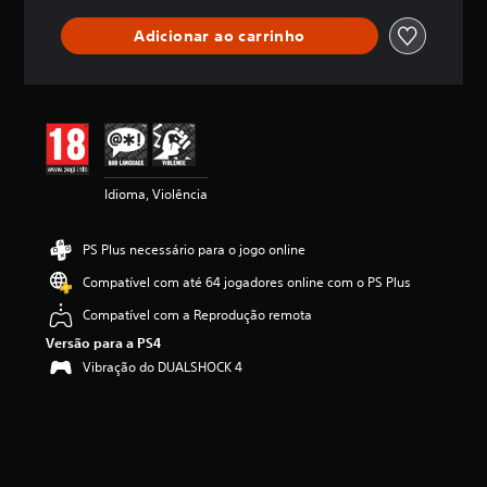
a
s
Adicionar ao carrinho
s
i
f
i
c
a
ç
ã
Idioma, Violência
o
PS Plus necessário para o jogo online
Compatível com até 64 jogadores online com o PS Plus
Compatível com a Reprodução remota
Versão para a PS4
Vibração do DUALSHOCK 4