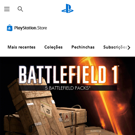
P
e
s
q
u
i
s
a
r
Mais recentes
Coleções
Pechinchas
Subscrições