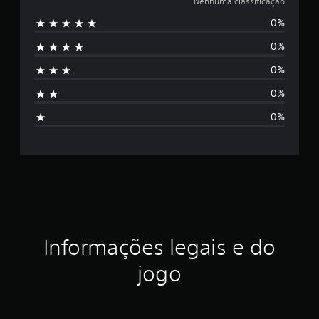
e
Nenhuma classificação
0%
n
0%
h
0%
u
0%
m
0%
a
c
l
a
s
Informações legais e do
s
jogo
i