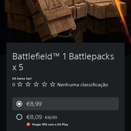
Battlefield™ 1 Battlepacks 
x 5
EA Swiss Sarl
0
Nenhuma classificação
N
e
n
h
€8,99
u
m
€8,09
a
€8,99
Com desconto em relação ao preço original 
c
Poupe 10% com o EA Play
l