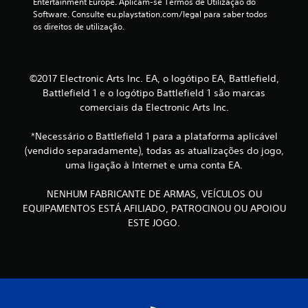
Entertainment Europe. Aplicam-se Termos de Utilização do 
Software. Consulte eu.playstation.com/legal para saber todos 
n
os direitos de utilização.
c
o
©2017 Electronic Arts Inc. EA, o logótipo EA, Battlefield,
Battlefield 1 e o logótipo Battlefield 1 são marcas
)
comerciais da Electronic Arts Inc.
c
*Necessário o Battlefield 1 para a plataforma aplicável
o
(vendido separadamente), todas as atualizações do jogo,
uma ligação à Internet e uma conta EA.
m
NENHUM FABRICANTE DE ARMAS, VEÍCULOS OU
b
EQUIPAMENTOS ESTÁ AFILIADO, PATROCINOU OU APOIOU
a
ESTE JOGO.
s
e
e