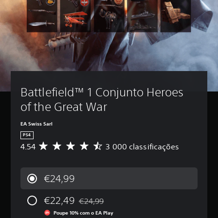
Battlefield™ 1 Conjunto Heroes 
of the Great War
EA Swiss Sarl
PS4
4.54
3 000 classificações
C
l
a
s
€24,99
s
i
€22,49
f
€24,99
Com desconto em relação ao preço original
i
Poupe 10% com o EA Play
c