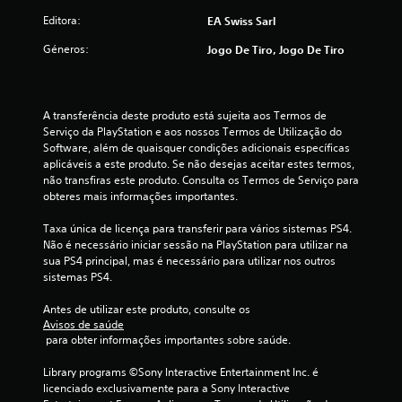
e
Editora:
EA Swiss Sarl
u
Géneros:
Jogo De Tiro, Jogo De Tiro
m
m
A transferência deste produto está sujeita aos Termos de 
á
Serviço da PlayStation e aos nossos Termos de Utilização do 
Software, além de quaisquer condições adicionais específicas 
x
aplicáveis a este produto. Se não desejas aceitar estes termos, 
não transfiras este produto. Consulta os Termos de Serviço para 
i
obteres mais informações importantes.
m
Taxa única de licença para transferir para vários sistemas PS4. 
Não é necessário iniciar sessão na PlayStation para utilizar na 
o
sua PS4 principal, mas é necessário para utilizar nos outros 
sistemas PS4.
d
Antes de utilizar este produto, consulte os 
Avisos de saúde
e
 para obter informações importantes sobre saúde.
c
Library programs ©Sony Interactive Entertainment Inc. é 
licenciado exclusivamente para a Sony Interactive 
i