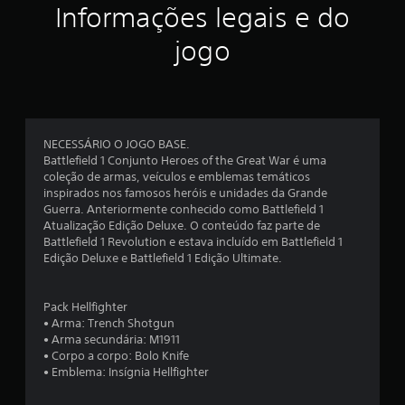
ç
Informações legais e do
ã
jogo
o
m
é
NECESSÁRIO O JOGO BASE.
Battlefield 1 Conjunto Heroes of the Great War é uma
d
coleção de armas, veículos e emblemas temáticos
inspirados nos famosos heróis e unidades da Grande
i
Guerra. Anteriormente conhecido como Battlefield 1
Atualização Edição Deluxe. O conteúdo faz parte de
a
Battlefield 1 Revolution e estava incluído em Battlefield 1
Edição Deluxe e Battlefield 1 Edição Ultimate.
d
e
Pack Hellfighter
• Arma: Trench Shotgun
4
• Arma secundária: M1911
• Corpo a corpo: Bolo Knife
.
• Emblema: Insígnia Hellfighter