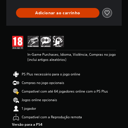
a
ç
Adicionar ao carrinho
ã
o
m
é
d
i
a
d
In-Game Purchases, Idioma, Violência, Compras no jogo
e
(inclui artigos aleatórios)
4
.
5
PS Plus necessário para o jogo online
4
e
Compras no jogo opcionais
s
Compatível com até 64 jogadores online com o PS Plus
t
r
Jogos online opcionais
e
l
1 jogador
a
Compatível com a Reprodução remota
s
(
Versão para a PS4
d