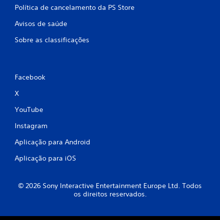
Política de cancelamento da PS Store
i
Avisos de saúde
c
Sobre as classificações
a
ç
Facebook
õ
X
e
YouTube
s
Instagram
Aplicação para Android
Aplicação para iOS
© 2026 Sony Interactive Entertainment Europe Ltd. Todos
os direitos reservados.