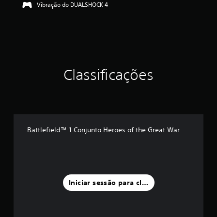
Vibração do DUALSHOCK 4
e
u
m
m
á
x
i
m
Classificações
o
d
e
c
i
n
Battlefield™ 1 Conjunto Heroes of the Great War
c
o
)
c
o
m
Iniciar sessão para classificar
b
a
s
e