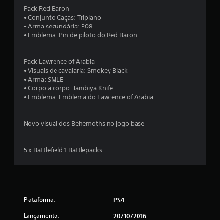
5
Pack Red Baron
4
• Conjunto Caças: Triplano
• Arma secundária: P08
• Emblema: Pin de piloto do Red Baron
e
s
Pack Lawrence of Arabia
• Visuais de cavalaria: Smokey Black
t
• Arma: SMLE
• Corpo a corpo: Jambiya Knife
r
• Emblema: Emblema do Lawrence of Arabia
e
Novo visual dos Behemoths no jogo base
l
a
5 x Battlefield 1 Battlepacks
s
(
d
Plataforma:
PS4
Lançamento:
20/10/2016