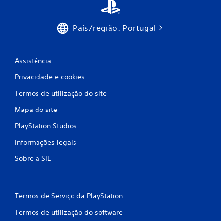
m
País/região: Portugal
3
0
Assistência
3
Privacidade e cookies
4
Termos de utilização do site
c
Mapa do site
l
PlayStation Studios
a
Informações legais
s
Sobre a SIE
s
i
Termos de Serviço da PlayStation
Termos de utilização do software
f