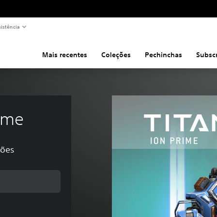
sistência
Mais recentes
Coleções
Pechinchas
Subsc
rime
ções
reço original de €4,99