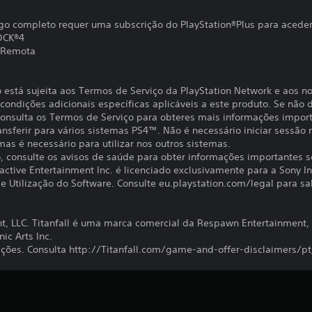
go completo requer uma subscrição do PlayStation®Plus para aceder
OCK®4
 Remota
o está sujeita aos Termos de Serviço da PlayStation Network e aos n
ondições adicionais específicas aplicáveis a este produto. Se não d
 Consulta os Termos de Serviço para obteres mais informações impor
ansferir para vários sistemas PS4™. Não é necessário iniciar sessão
 mas é necessário para utilizar nos outros sistemas.
to, consulte os avisos de saúde para obter informações importantes 
active Entertainment Inc. é licenciado exclusivamente para a Sony I
 Utilização do Software. Consulte eu.playstation.com/legal para sab
 LLC. Titanfall é uma marca comercial da Respawn Entertainment, L
ic Arts Inc.
ições. Consulta http://Titanfall.com/game-and-offer-disclaimers/p