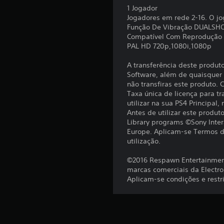
s
1 Jogador
p
a
i
Jogadores em rede 2-16. O jo
o
d
L
m
Função De Vibração DUALSH
d
e
p
e
Compatível Com Reprodução
e
c
o
m
PAL HD 720p,1080i,1080p
r
o
r
b
o
m
t
A transferência deste produt
r
u
a
a
Software, além de quaisquer c
v
l
e
n
não transfiras este produto.
i
g
t
t
Taxa única de licença para tr
r
u
e
e
utilizar na sua PS4 Principal,
s
m
s
s
Antes de utilizar este produ
o
r
p
d
Library programs ©Sony Inter
n
e
a
Europe. Aplicam-se Termos de
o
s
m
r
utilização.
a
a
s
a
o
p
c
t
©2016 Respawn Entertainment,
s
e
o
o
marcas comerciais da Electron
e
a
r
n
Aplicam-se condições e restr
u
m
n
t
r
e
á
r
e
n
-
d
t
o
l
o
o
l
a