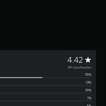
C
4.42
l
461 classificações
70%
a
13%
s
10%
s
1%
5%