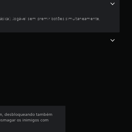
i
a
básica), Jogável sem premir botões simultaneamente,
d
e
4
.
4
2
e
ã Ion, desbloqueando também
s
 esmagar os inimigos com
t