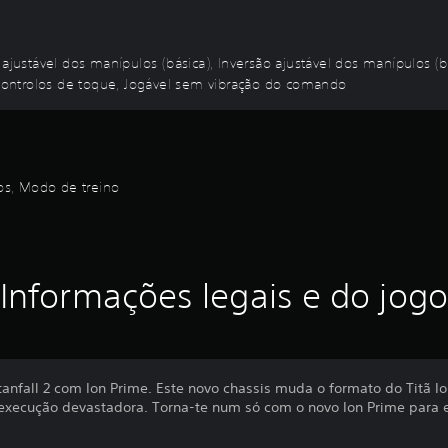
ustável dos manípulos (básica), Inversão ajustável dos manípulos (
ontrolos de toque, Jogável sem vibração do comando
los, Modo de treino
Informações legais e do jogo
itanfall 2 com Ion Prime. Este novo chassis muda o formato do Tit
 execução devastadora. Torna-te num só com o novo Ion Prime para