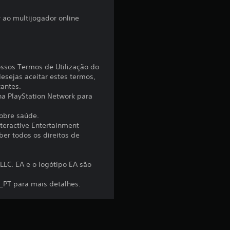
r
 ao multijogador online
e
l
ossos Termos de Utilização do
esejas aceitar estes termos,
a
tantes.
 na PlayStation Network para
s
sobre saúde.
(
nteractive Entertainment
er todos os direitos de
d
LC. EA e o logótipo EA são
e
t_PT para mais detalhes.
u
m