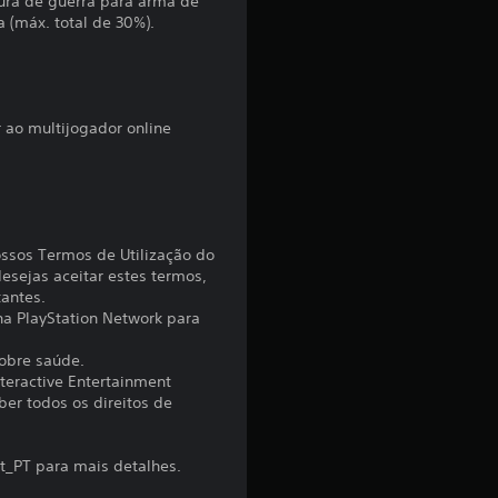
ura de guerra para arma de
 (máx. total de 30%).
t
r
 ao multijogador online
e
l
a
ossos Termos de Utilização do
s
esejas aceitar estes termos,
tantes.
(
 na PlayStation Network para
sobre saúde.
d
nteractive Entertainment
er todos os direitos de
e
u
t_PT para mais detalhes.