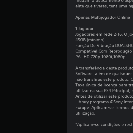
mudam drasticamente o aspet
s
p
a
elite que tiveres, tens uma h
i
o
d
L
m
d
e
Apenas Multijogador Online
p
e
e
c
o
m
r
o
1 Jogador
r
b
o
m
Jogadores em rede 2-16. O jo
t
r
u
a
45GB (mínimo)
a
v
l
Função De Vibração DUALSH
e
n
i
g
Compatível Com Reprodução
t
t
r
u
PAL HD 720p,1080i,1080p
e
e
s
m
s
s
o
r
A transferência deste produt
p
d
n
e
Software, além de quaisquer c
a
o
s
m
não transfiras este produto.
r
a
a
s
Taxa única de licença para tr
a
o
p
utilizar na sua PS4 Principal,
c
t
s
e
Antes de utilizar este produ
o
o
e
a
Library programs ©Sony Inter
r
n
u
m
Europe. Aplicam-se Termos de
n
t
r
e
utilização.
á
r
e
n
-
d
t
o
*Aplicam-se condições e rest
l
o
o
l
a