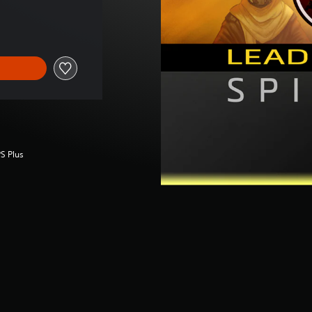
reço original de €4,99
S Plus