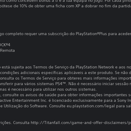
o como concedem bónus a ti e à tua equipa no jogo. Por cada pint
ipótese de 10% de obter uma ficha com XP a dobrar no fim da partida
go completo requer uma subscrição do PlayStation®Plus para aceder
OCK®4
 Remota
o está sujeita aos Termos de Serviço da PlayStation Network e aos n
ondições adicionais específicas aplicáveis a este produto. Se não d
 Consulta os Termos de Serviço para obteres mais informações impor
ansferir para vários sistemas PS4™. Não é necessário iniciar sessão
 mas é necessário para utilizar nos outros sistemas.
to, consulte os avisos de saúde para obter informações importantes 
active Entertainment Inc. é licenciado exclusivamente para a Sony I
 Utilização do Software. Consulte eu.playstation.com/legal para sab
rições. Consulta http://Titanfall.com/game-and-offer-disclaimers/p