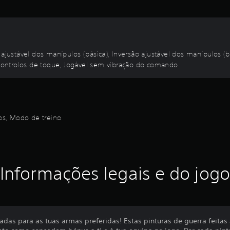
ustável dos manípulos (básica), Inversão ajustável dos manípulos (
ontrolos de toque, Jogável sem vibração do comando
los, Modo de treino
Informações legais e do jogo
zadas para as tuas armas preferidas! Estas pinturas de guerra feita