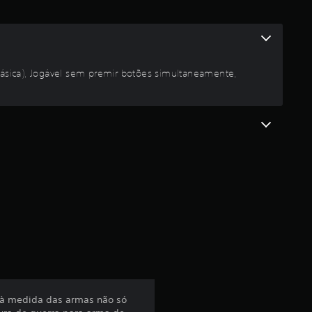
d
i
a
básica), Jogável sem premir botões simultaneamente,
d
e
4
.
0
6
e
s à medida das armas não só
s