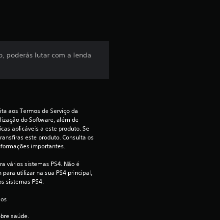
6
9
e
, poderás lutar com a lenda
s
t
r
ita aos Termos de Serviço da 
lização do Software, além de 
e
cas aplicáveis a este produto. Se 
ransfiras este produto. Consulta os 
l
nformações importantes.
a
ra vários sistemas PS4. Não é 
para utilizar na sua PS4 principal, 
os sistemas PS4.
s
 os 
(
obre saúde.