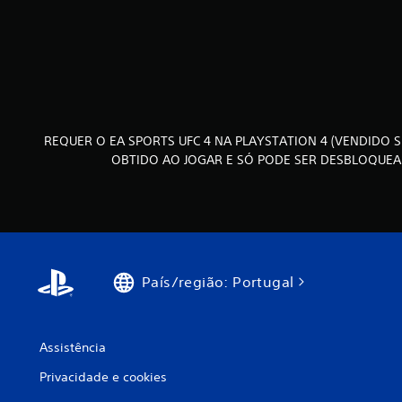
.
e
s
t
.
m
i
a
c
J
i
a
o
s
r
g
f
c
á
á
o
v
c
m
REQUER O EA SPORTS UFC 4 NA PLAYSTATION 4 (VENDIDO
e
e
o
OBTIDO AO JOGAR E SÓ PODE SER DESBLOQUEA
i
l
j
s
o
s
d
g
e
e
a
m
d
r
c
i
.
o
s
País/região: Portugal
n
t
i
t
n
r
g
o
Assistência
u
l
i
Privacidade e cookies
o
r