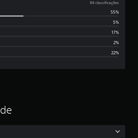
l
64 classificações
55%
a
5%
s
17%
s
2%
22%
i
f
i
c
a
ade
ç
ã