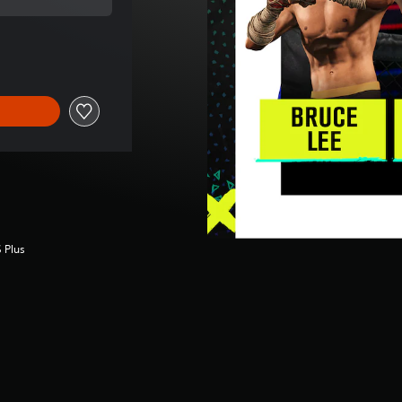
reço original de €9,99
 Plus