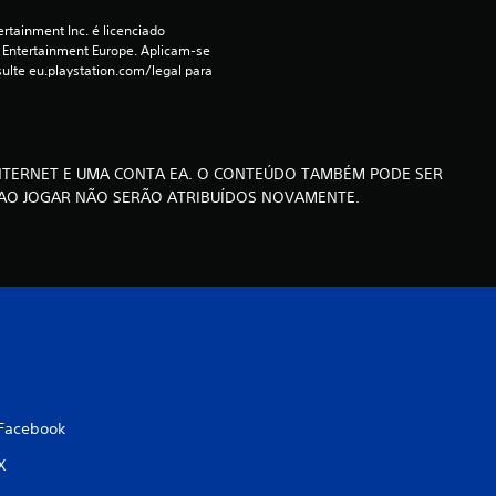
d
rtainment Inc. é licenciado 
 Entertainment Europe. Aplicam-se 
e
ulte eu.playstation.com/legal para 
u
m
INTERNET E UMA CONTA EA. O CONTEÚDO TAMBÉM PODE SER
m
 AO JOGAR NÃO SERÃO ATRIBUÍDOS NOVAMENTE.
á
x
i
m
o
Facebook
X
d