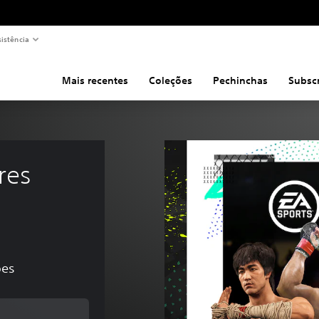
sistência
Mais recentes
Coleções
Pechinchas
Subsc
res 
ões