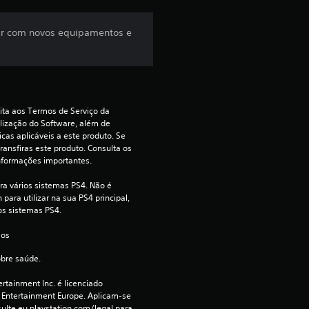
t
r
tar com novos equipamentos e
e
l
a
ita aos Termos de Serviço da 
lização do Software, além de 
cas aplicáveis a este produto. Se 
(
ransfiras este produto. Consulta os 
nformações importantes.
d
ra vários sistemas PS4. Não é 
e
para utilizar na sua PS4 principal, 
os sistemas PS4.
u
 os 
m
obre saúde.
rtainment Inc. é licenciado 
m
 Entertainment Europe. Aplicam-se 
ulte eu.playstation.com/legal para 