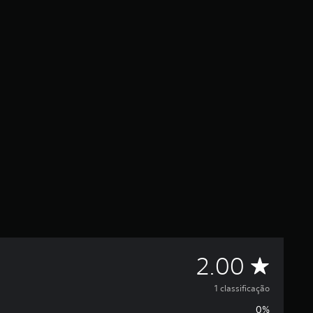
C
2.00
l
1 classificação
0%