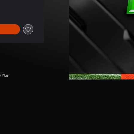
reço original de €4,99
S Plus