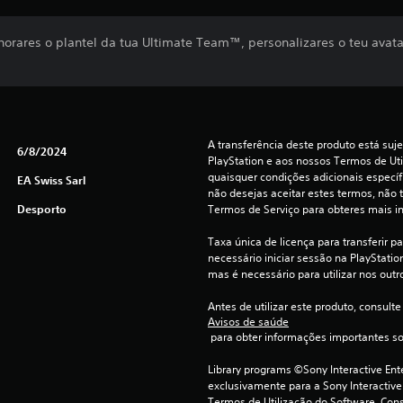
orares o plantel da tua Ultimate Team™, personalizares o teu ava
A transferência deste produto está suje
6/8/2024
PlayStation e aos nossos Termos de Uti
quaisquer condições adicionais específi
EA Swiss Sarl
não desejas aceitar estes termos, não t
Desporto
Termos de Serviço para obteres mais i
Taxa única de licença para transferir pa
necessário iniciar sessão na PlayStation 
mas é necessário para utilizar nos outr
Antes de utilizar este produto, consulte
Avisos de saúde
 para obter informações importantes s
Library programs ©Sony Interactive Ente
exclusivamente para a Sony Interactive
Termos de Utilização do Software. Cons