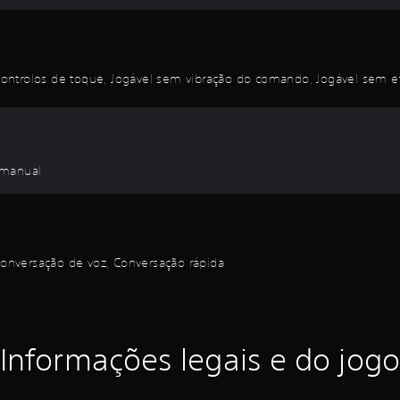
ntrolos de toque, Jogável sem vibração do comando, Jogável sem efe
 manual
 conversação de voz, Conversação rápida
Informações legais e do jogo