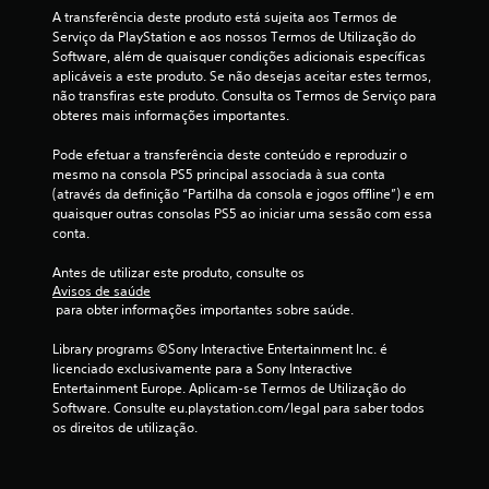
c
d
s
n
A transferência deste produto está sujeita aos Termos de 
o
a
t
Serviço da PlayStation e aos nossos Termos de Utilização do 
o
c
o
e
Software, além de quaisquer condições adicionais específicas 
o
s
o
aplicáveis a este produto. Se não desejas aceitar estes termos, 
m
m
e
j
não transfiras este produto. Consulta os Termos de Serviço para 
a
u
o
obteres mais informações importantes.
b
r
n
g
e
d
o
Pode efetuar a transferência deste conteúdo e reproduzir o 
a
d
o
mesmo na consola PS5 principal associada à sua conta 
o
o
u
(através da definição “Partilha da consola e jogos offline”) e em 
s
P
r
a
quaisquer outras consolas PS5 ao iniciar uma sessão com essa 
o
.
s
conta.
d
e
s
e
e
Antes de utilizar este produto, consulte os 
j
e
Avisos de saúde
q
o
 para obter informações importantes sobre saúde.
u
g
m
ê
a
Library programs ©Sony Interactive Entertainment Inc. é 
n
r
1
licenciado exclusivamente para a Sony Interactive 
c
o
Entertainment Europe. Aplicam-se Termos de Utilização do 
i
t
c
Software. Consulte eu.playstation.com/legal para saber todos 
a
í
os direitos de utilização.
s
t
l
c
u
i
l
n