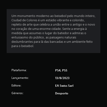
x
u
u
í
e
d
t
i
.
i
u
o
Um monumento moderno ao beisebol pelo mundo inteiro,
l
m
d
Ciudad de Colores é um estádio vibrante e colorido,
o
J
e
repleto de arte que celebra a união entre o antigo e o novo
e
o
o
f
no coração de uma enorme cidade. Sente a energia à
m
g
o
medida que assumes o lugar do batedor e admiras o
q
á
d
r
entusiasmo do público, as paisagens naturais
u
v
m
deslumbrantes para lá das bancadas e um ambiente feito
a
e
e
a
para o beisebol.
l
a
l
q
p
c
s
u
o
e
e
d
i
r
m
e
a
v
Plataforma:
PS4, PS5
r
n
l
i
o
t
Lançamento:
13/8/2023
b
u
c
u
r
v
r
Editora:
EA Swiss Sarl
a
i
a
o
r
ç
Géneros:
Desporto
d
s
ã
u
)
o
r
o
n
a