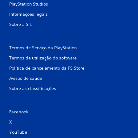
t
s
PlayStation Studios
i
t
v
a
Informações legais
e
h
r
Sobre a SIE
á
a
p
j
t
o
i
g
c
Termos de Serviço da PlayStation
a
a
r
Termos de utilização do software
d
o
o
f
Política de cancelamento da PS Store
c
f
o
l
Avisos de saúde
m
i
a
Sobre as classificações
n
n
e
d
)
o
.
.
Facebook
X
J
o
YouTube
g