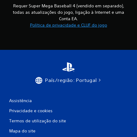
a
o
e
Requer Super Mega Baseball 4 (vendido em separado),
s
s
m
todas as atualizações do jogo, ligação à Internet e uma
e
a
Conta EA.
m
s
t
a
Política de privacidade e CLUF do jogo
o
t
i
g
i
r
v
á
f
a
f
r
i
i
a
c
v
a
c
i
s
b
(
a
r
País/região: Portugal
a
a
p
ç
ç
e
ã
n
Assistência
õ
o
a
/
s
Privacidade e cookies
e
r
s
e
Termos de utilização do site
e
s
s
e
p
Mapa do site
s
o