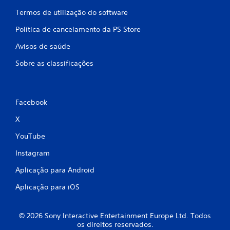
t
e
i
Termos de utilização do software
q
v
u
a
Política de cancelamento da PS Store
ê
r
n
Avisos de saúde
a
c
v
Sobre as classificações
i
i
a
b
s
r
c
a
i
Facebook
ç
n
ã
X
e
o
m
/
YouTube
a
r
t
e
Instagram
o
s
g
p
Aplicação para Android
r
o
á
s
Aplicação para iOS
f
t
i
a
c
h
© 2026 Sony Interactive Entertainment Europe Ltd. Todos
a
á
os direitos reservados.