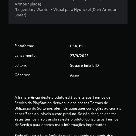
i
q
Armour Blade)
r
u
*Legendary Warrior - Visual para Hyunckel (Dark Armour
a
m
e
Spear)
i
r
n
o
a
v
l
e
d
t
r
u
t
e
Plataforma:
PS4, PS5
r
e
a
r
Lançamento:
27/9/2023
c
.
o
s
Editora:
Square Enix LTD
i
m
P
Géneros:
Ação
a
a
n
n
u
í
c
s
p
a
A transferência deste produto está sujeita aos Termos de 
u
o
d
Serviço da PlayStation Network e aos nossos Termos de 
l
o
Utilização do Software, além de quaisquer condições adicionais 
o
)
específicas aplicáveis a este produto. Se não desejas aceitar 
s
j
estes termos, não transfiras este produto. Consulta os Termos 
.
o
c
de Serviço para obteres mais informações importantes.
g
o
J
Pode efetuar a transferência deste conteúdo e reproduzir o 