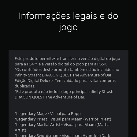
e
e
f
r
o
l
Informações legais e do
o
r
s
n
a
c
jogo
e
o
c
s
n
i
t
d
r
(
a
o
s
l
d
Este produto permite-te transferir a versão digital do jogo
a
o
para a PS4™ e a versão digital do jogo para a PS5®.
l
s
e
*Os conteúdos deste produto também estão incluídos no
g
d
Infinity Strash: DRAGON QUEST The Adventure of Dai
u
o
u
Edição Digital Deluxe. Tem cuidado para evitar compras
m
j
duplicadas.
a
o
m
*Este produto não inclui o jogo principal Infinity Strash:
s
g
DRAGON QUEST The Adventure of Dai.
o
o
m
p
e
ç
m
*Legendary Mage - Visual para Popp
õ
á
q
*Legendary Priest - Visual para Maam (Warrior Priest)
e
u
*Legendary Martial Artist - Visual para Maam (Martial
s
x
a
Artist)
p
l
*Legendary Swordsman - Visual para Hyunckel (Dark
a