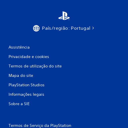
a
e
n
s
r
d
a
o
i
l
t
P
País/região: Portugal
f
u
o
r
d
i
a
e
d
j
Assistência
c
u
o
r
g
Privacidade e cookies
a
a
a
Termos de utilização do site
n
r
t
ç
o
Mapa do site
e
t
o
í
õ
PlayStation Studios
j
t
o
u
e
Informações legais
g
l
o
o
s
Sobre a SIE
o
s
u
e
a
m
s
a
Termos de Serviço da PlayStation
s