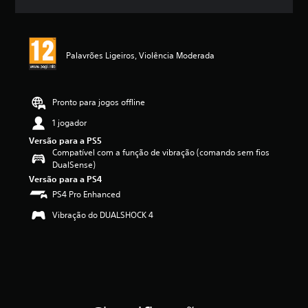
c
a
ç
ã
Palavrões Ligeiros, Violência Moderada
o
m
é
d
Pronto para jogos offline
i
a
1 jogador
d
Versão para a PS5
e
Compatível com a função de vibração (comando sem fios
5
DualSense)
e
Versão para a PS4
s
PS4 Pro Enhanced
t
r
Vibração do DUALSHOCK 4
e
l
a
s
(
d
e
u