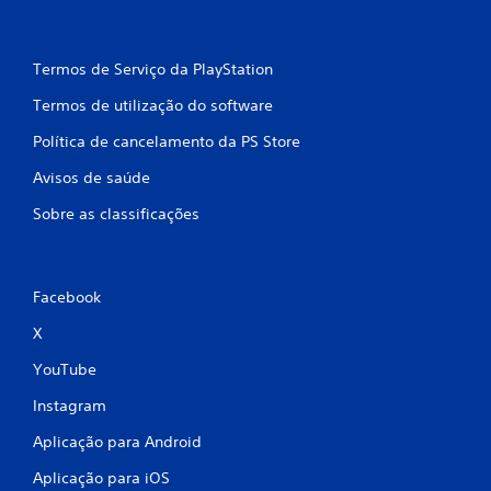
m
b
Termos de Serviço da PlayStation
a
Termos de utilização do software
s
Política de cancelamento da PS Store
e
Avisos de saúde
Sobre as classificações
e
m
2
Facebook
X
c
YouTube
l
Instagram
a
Aplicação para Android
s
Aplicação para iOS