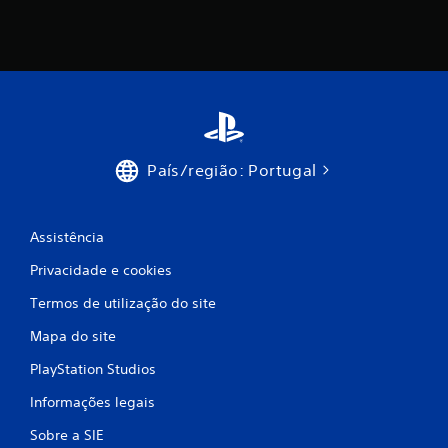
m
o
d
e
c
País/região: Portugal
i
n
Assistência
Privacidade e cookies
c
Termos de utilização do site
o
Mapa do site
)
PlayStation Studios
c
Informações legais
o
Sobre a SIE