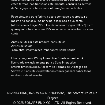
estes termos, não transfiras este produto. Consulta os Termos 
l
de Serviço para obteres mais informações importantes.
a
Pode efetuar a transferência deste conteúdo e reproduzir o 
mesmo na consola PS5 principal associada à sua conta 
s
(através da definição “Partilha da consola e jogos offline”) e em 
quaisquer outras consolas PS5 ao iniciar uma sessão com essa 
(
conta.
d
Antes de utilizar este produto, consulte os 
Avisos de saúde
e
 para obter informações importantes sobre saúde.
u
Library programs ©Sony Interactive Entertainment Inc. é 
licenciado exclusivamente para a Sony Interactive 
m
Entertainment Europe. Aplicam-se Termos de Utilização do 
Software. Consulte eu.playstation.com/legal para saber todos 
m
os direitos de utilização.
á
x
©SANJO RIKU, INADA KOJI/ SHUEISHA, The Adventure of Dai
Project
i
© 2023 SQUARE ENIX CO., LTD. All Rights Reserved.