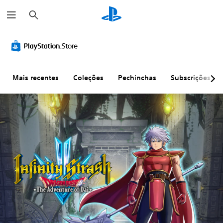
P
e
s
q
u
i
s
a
r
Mais recentes
Coleções
Pechinchas
Subscrições