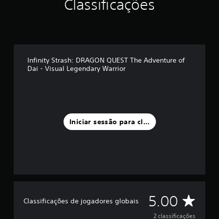
Classificações
m
m
á
x
i
m
Infinity Strash: DRAGON QUEST The Adventure of
o
Dai - Visual Legendary Warrior
d
e
c
i
n
c
Iniciar sessão para classificar
o
)
c
o
m
b
a
s
e
C
5.00
Classificações de jogadores globais
e
m
l
2 classificações
2