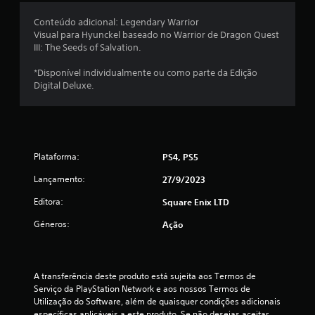
é
Conteúdo adicional: Legendary Warrior
Visual para Hyunckel baseado no Warrior de Dragon Quest
d
III: The Seeds of Salvation.
i
*Disponível individualmente ou como parte da Edição
Digital Deluxe.
a
d
e
Plataforma:
PS4, PS5
5
Lançamento:
27/9/2023
e
Editora:
Square Enix LTD
s
Géneros:
Ação
t
r
A transferência deste produto está sujeita aos Termos de 
Serviço da PlayStation Network e aos nossos Termos de 
Utilização do Software, além de quaisquer condições adicionais 
e
específicas aplicáveis a este produto. Se não desejas aceitar 