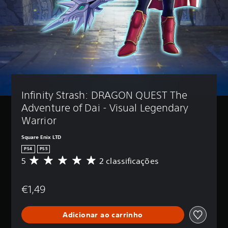
Infinity Strash: DRAGON QUEST The 
Adventure of Dai - Visual Legendary 
Warrior
Square Enix LTD
PS4
PS5
5
2 classificações
C
l
a
€1,49
s
s
i
Adicionar ao carrinho
f
i