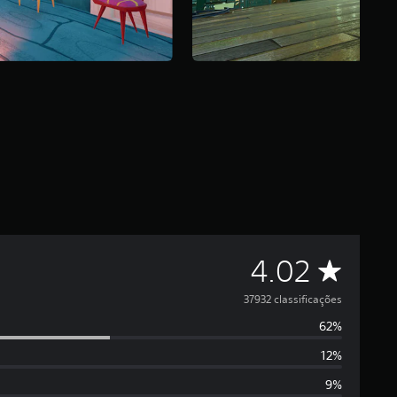
C
4.02
l
37932 classificações
62%
a
12%
s
9%