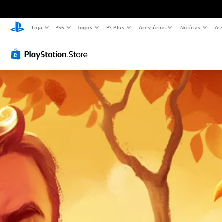
Loja
PS5
Jogos
PS Plus
Acessórios
Notícias
As