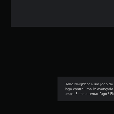
e
m
3
7
0
0
0
c
l
a
s
s
i
f
i
c
a
ç
Hello Neighbor é um jogo de 
õ
Joga contra uma IA avançada
e
ursos. Estás a tentar fugir? E
s