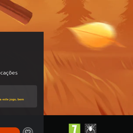
icações
o preço original de €29,99
a este jogo, bem