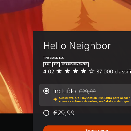
Hello Neighbor
TINYBUILD LLC
PS4
PS5
PS5 PRO ENHANCED
4.02
37 000 classif
C
l
a
s
Incluído
€29,99
Com desconto em relação a
s
Subscreva o/a PlayStation Plus Extra para aceder 
i
como a centenas de outros, no Catálogo de Jogos
f
i
€29,99
c
a
ç
Subscrever