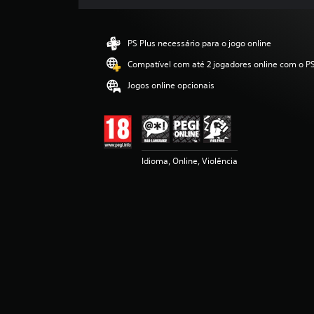
l
a
s
PS Plus necessário para o jogo online
s
i
Compatível com até 2 jogadores online com o PS
f
Jogos online opcionais
i
c
a
ç
ã
o
Idioma, Online, Violência