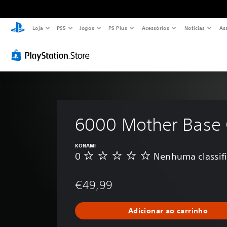
Loja
PS5
Jogos
PS Plus
Acessórios
Notícias
As
6000 Mother Base 
KONAMI
0
Nenhuma classif
N
e
n
€49,99
h
u
m
Adicionar ao carrinho
a
c