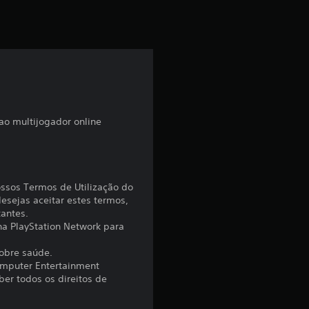
a
s
s
i
f
ao multijogador online
i
c
ossos Termos de Utilização do
a
esejas aceitar estes termos,
tantes.
 na PlayStation Network para
ç
sobre saúde.
ã
omputer Entertainment
er todos os direitos de
o