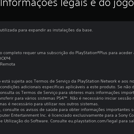
Informações legais e do jogo
tilizada para expandir as instalações da base.
o completo requer uma subscrição do PlayStation®Plus para aceder 
OCK®4
 Remota
o está sujeita aos Termos de Serviço da PlayStation Network e aos n
ondições adicionais específicas aplicáveis a este produto. Se não d
 Consulta os Termos de Serviço para obteres mais informações impor
ansferir para vários sistemas PS4™. Não é necessário iniciar sessão
 mas é necessário para utilizar nos outros sistemas.
to, consulte os avisos de saúde para obter informações importantes 
uter Entertainment Inc. é licenciado exclusivamente para a Sony C
 Utilização do Software. Consulte eu.playstation.com/legal para sab