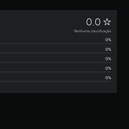
N
0.0
e
Nenhuma classificação
0%
n
0%
h
0%
u
0%
0%
m
a
c
l