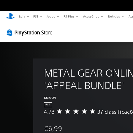
Loja
PS5
Jogos
PS Plus
Acessórios
Notícias
As
METAL GEAR ONLIN
'APPEAL BUNDLE'
KONAMI
PS4
4.78
37 classificaç
C
l
a
€6,99
s