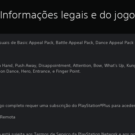
Informações legais e do jogo
visuais de Basic Appeal Pack, Battle Appeal Pack, Dance Appeal Pack
d a Hand, Push Away, Disappointment, Attention, Bow, What's Up, Kun
n Dance, Hero, Entrance, e Finger Point.
go completo requer uma subscrição do PlayStation®Plus para aceder
 Remota
o está sujeita aos Termos de Serviço da PlayStation Network e aos n