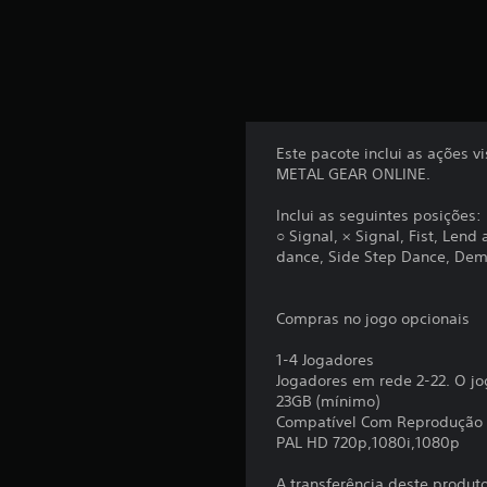
c
o
m
b
a
s
e
e
Este pacote inclui as ações 
m
METAL GEAR ONLINE.
3
7
Inclui as seguintes posições:
c
○ Signal, × Signal, Fist, Len
l
dance, Side Step Dance, Demo
a
s
s
Compras no jogo opcionais
i
f
1-4 Jogadores
i
Jogadores em rede 2-22. O jo
c
23GB (mínimo)
a
Compatível Com Reprodução
ç
PAL HD 720p,1080i,1080p
õ
e
A transferência deste produt