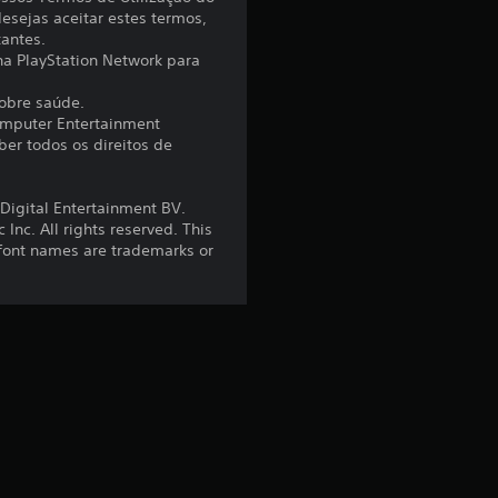
e
esejas aceitar estes termos,
tantes.
4
 na PlayStation Network para
.
sobre saúde.
omputer Entertainment
er todos os direitos de
7
8
Digital Entertainment BV.
nc. All rights reserved. This
e
 font names are trademarks or
s
t
r
e
l