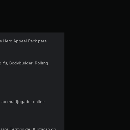
c
a
ç
ã
 e Hero Appeal Pack para
o
m
g-fu, Bodybuilder, Rolling
é
d
i
 ao multijogador online
a
d
ossos Termos de Utilização do