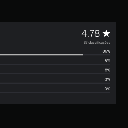
C
4.78
l
37 classificações
86%
a
5%
s
8%
s
0%
0%
i
f
i