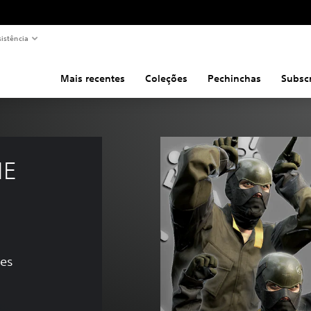
sistência
Mais recentes
Coleções
Pechinchas
Subsc
E 
ões