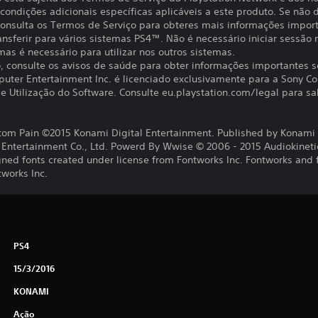
ondições adicionais específicas aplicáveis a este produto. Se não d
 Consulta os Termos de Serviço para obteres mais informações impor
ansferir para vários sistemas PS4™. Não é necessário iniciar sessão
 mas é necessário para utilizar nos outros sistemas.
to, consulte os avisos de saúde para obter informações importantes 
uter Entertainment Inc. é licenciado exclusivamente para a Sony C
 Utilização do Software. Consulte eu.playstation.com/legal para sab
tom Pain ©2015 Konami Digital Entertainment. Published by Konami 
ntertainment Co., Ltd. Powerd By Wwise © 2006 - 2015 Audiokinetic I
gned fonts created under license from Fontworks Inc. Fontworks and
tworks Inc.
PS4
15/3/2016
KONAMI
Ação