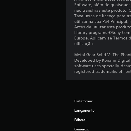
s
Software, além de quaisquer c
não transfiras este produto.
Taxa única de licença para tr
utilizar na sua PS4 Principal,
Antes de utilizar este produ
Library programs ©Sony Comp
Europe. Aplicam-se Termos de
utilização.
Metal Gear Solid V: The Phan
Developed by Konami Digital E
software uses specially-desi
registered trademarks of Fon
Plataforma:
Lançamento:
Editora:
Géneros: