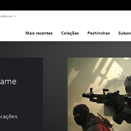
sistência
Mais recentes
Coleções
Pechinchas
Subsc
 
Game 
icações