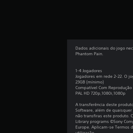
)
c
o
m
b
a
s
e
e
Dados adicionais do jogo nec
m
Phantom Pain.
3
6
0
1-4 Jogadores
0
Jogadores em rede 2-22. O jo
0
23GB (mínimo)
c
Compatível Com Reprodução
l
PAL HD 720p,1080i,1080p
a
s
A transferência deste produt
s
Software, além de quaisquer c
i
não transfiras este produto.
f
Library programs ©Sony Comp
i
Europe. Aplicam-se Termos de
c
utilização.