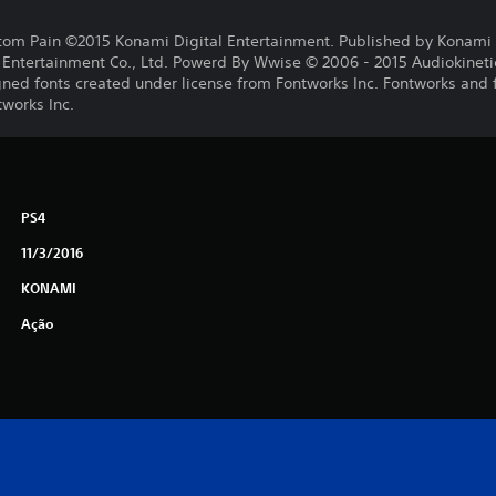
tom Pain ©2015 Konami Digital Entertainment. Published by Konami 
ntertainment Co., Ltd. Powerd By Wwise © 2006 - 2015 Audiokinetic I
gned fonts created under license from Fontworks Inc. Fontworks and
tworks Inc.
PS4
11/3/2016
KONAMI
Ação