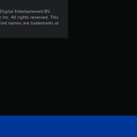
e
Digital Entertainment BV.
nc. All rights reserved. This
4
 font names are trademarks or
.
2
9
e
s
t
r
e