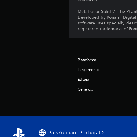
a
ç
Metal Gear Solid V: The Phan
õ
Developed by Konami Digital E
e
software uses specially-desi
s
registered trademarks of Fon
Plataforma:
Lançamento:
Editora:
Géneros:
País/região: Portugal