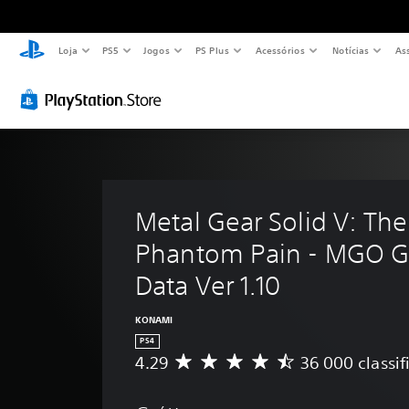
Loja
PS5
Jogos
PS Plus
Acessórios
Notícias
As
Metal Gear Solid V: The
Phantom Pain - MGO 
Data Ver 1.10 
KONAMI
PS4
4.29
36 000 classif
C
l
a