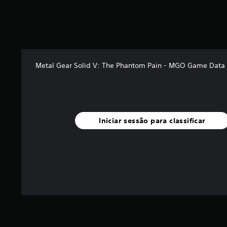
r
e
l
a
s
(
Metal Gear Solid V: The Phantom Pain - MGO Game Data 
d
e
u
m
m
á
Iniciar sessão para classificar
x
i
m
o
d
e
c
i
n
c
o