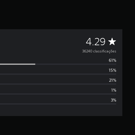
C
4.29
l
36240 classificações
61%
a
15%
s
21%
s
1%
3%
i
f
i