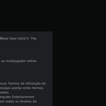
c
a
ç
ã
Metal Gear Solid V: The
o
m
 ao multijogador online
é
d
i
ossos Termos de Utilização do
esejas aceitar estes termos,
tantes.
a
omputer Entertainment
er todos os direitos de
d