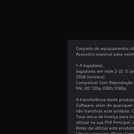
)
c
o
m
b
a
s
e
e
Conjunto de equipamentos nã
m
Acessório especial para cerim
1
8
1-4 Jogadores
5
Jogadores em rede 2-22. O jo
c
23GB (mínimo)
l
Compatível Com Reprodução
a
PAL HD 720p,1080i,1080p
s
s
A transferência deste produt
i
Software, além de quaisquer c
f
não transfiras este produto.
i
Taxa única de licença para tr
c
utilizar na sua PS4 Principal,
a
Antes de utilizar este produ
ç
Library programs ©Sony Comp