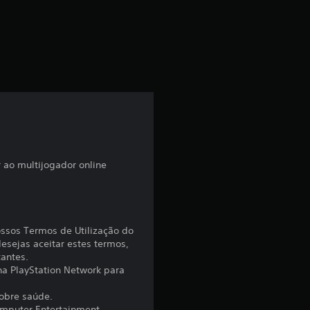
c
a
ç
ã
o
m
 ao multijogador online
é
d
ossos Termos de Utilização do
i
esejas aceitar estes termos,
tantes.
 na PlayStation Network para
a
sobre saúde.
d
omputer Entertainment