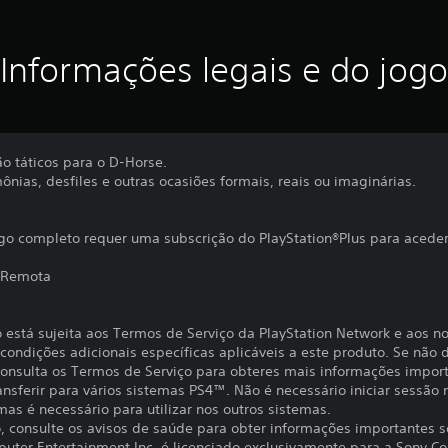
Informações legais e do jogo
o táticos para o D-Horse.
ônias, desfiles e outras ocasiões formais, reais ou imaginárias.
go completo requer uma subscrição do PlayStation®Plus para aceder
 Remota
o está sujeita aos Termos de Serviço da PlayStation Network e aos n
ondições adicionais específicas aplicáveis a este produto. Se não d
 Consulta os Termos de Serviço para obteres mais informações impor
ansferir para vários sistemas PS4™. Não é necessário iniciar sessão
 mas é necessário para utilizar nos outros sistemas.
to, consulte os avisos de saúde para obter informações importantes 
uter Entertainment Inc. é licenciado exclusivamente para a Sony C