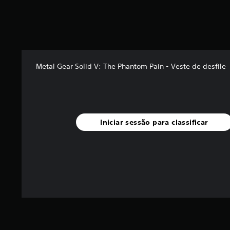
r
e
l
a
s
(
Metal Gear Solid V: The Phantom Pain - Veste de desfile
d
e
u
m
m
á
Iniciar sessão para classificar
x
i
m
o
d
e
c
i
n
c
o