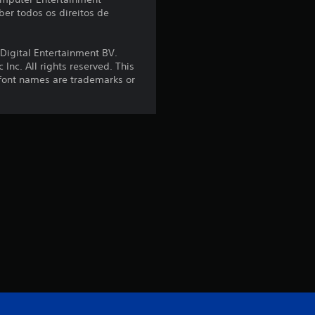
er todos os direitos de
e
4
Digital Entertainment BV.
nc. All rights reserved. This
.
 font names are trademarks or
6
7
e
s
t
r
e