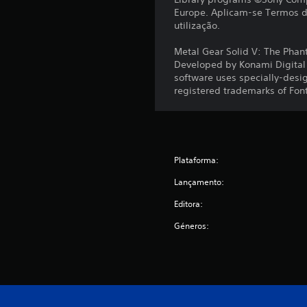
õ
Europe. Aplicam-se Termos de
e
utilização.
s
Metal Gear Solid V: The Phan
Developed by Konami Digital E
software uses specially-desi
registered trademarks of Fon
Plataforma:
Lançamento:
Editora:
Géneros: