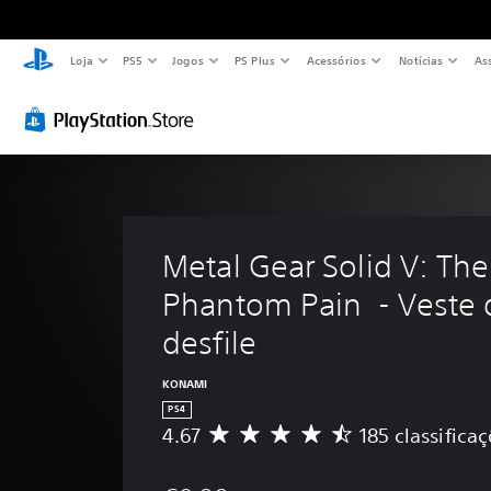
Loja
PS5
Jogos
PS Plus
Acessórios
Notícias
As
Metal Gear Solid V: The
Phantom Pain  - Veste 
desfile
KONAMI
PS4
4.67
185 classifica
C
l
a