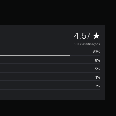
C
4.67
l
185 classificações
83%
a
8%
s
5%
s
1%
3%
i
f
i