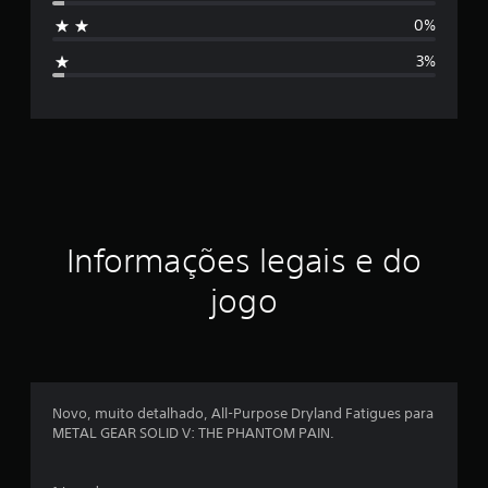
s
e
0%
m
i
9
3%
4
f
c
l
i
a
s
c
s
i
a
f
i
ç
Informações legais e do
c
a
ã
jogo
ç
õ
o
e
s
m
é
Novo, muito detalhado, All-Purpose Dryland Fatigues para
METAL GEAR SOLID V: THE PHANTOM PAIN.
d