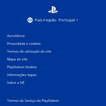
m
o
País/região: Portugal
d
e
Assistência
c
Privacidade e cookies
i
Termos de utilização do site
n
Mapa do site
PlayStation Studios
c
Informações legais
o
Sobre a SIE
)
c
Termos de Serviço da PlayStation
o