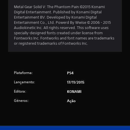
e
Metal Gear Solid V: The Phantom Pain ©2015 Konami
l
Digital Entertainment. Published by Konami Digital
Entertainment BV. Developed by Konami Digital
a
Entertainment Co., Ltd. Powerd By Wwise © 2006 - 2015
Audiokinetic Inc. All rights reserved. This software uses
s
specially-designed fonts created under license from
Fontworks Inc. Fontworks and font names are trademarks
(
or registered trademarks of Fontworks Inc.
d
e
Plataforma:
u
PS4
Lançamento:
17/11/2015
m
Editora:
KONAMI
m
Géneros:
Ação
á
x
i