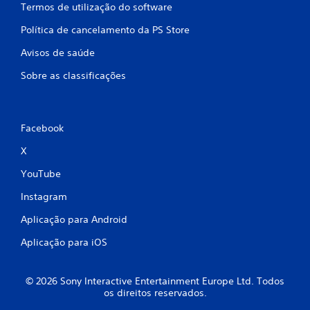
Termos de utilização do software
m
Política de cancelamento da PS Store
b
Avisos de saúde
a
Sobre as classificações
s
e
Facebook
e
X
m
YouTube
9
Instagram
Aplicação para Android
4
Aplicação para iOS
c
l
© 2026 Sony Interactive Entertainment Europe Ltd. Todos
os direitos reservados.
a