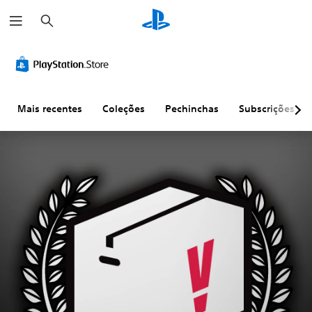
P
e
s
q
u
i
s
a
r
Mais recentes
Coleções
Pechinchas
Subscrições