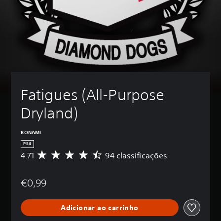
Fatigues (All-Purpose 
Dryland)
KONAMI
PS4
4.71
94 classificações
C
l
a
€0,99
s
s
i
Adicionar ao carrinho
f
i