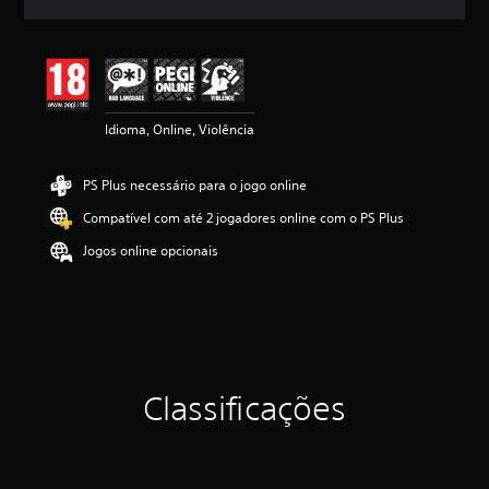
c
a
ç
ã
o
m
Idioma, Online, Violência
é
d
i
PS Plus necessário para o jogo online
a
d
Compatível com até 2 jogadores online com o PS Plus
e
4
Jogos online opcionais
.
7
1
e
s
t
r
Classificações
e
l
a
s
(