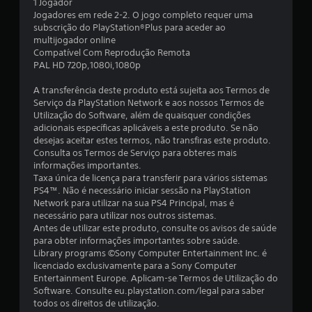
i
1 Jogador
Jogadores em rede 2-2. O jogo completo requer uma
a
subscrição do PlayStation®Plus para aceder ao
multijogador online
d
Compatível Com Reprodução Remota
PAL HD 720p,1080i,1080p
e
A transferência deste produto está sujeita aos Termos de
4
Serviço da PlayStation Network e aos nossos Termos de
Utilização do Software, além de quaisquer condições
.
adicionais específicas aplicáveis a este produto. Se não
desejas aceitar estes termos, não transfiras este produto.
7
Consulta os Termos de Serviço para obteres mais
informações importantes.
1
Taxa única de licença para transferir para vários sistemas
PS4™. Não é necessário iniciar sessão na PlayStation
Network para utilizar na sua PS4 Principal, mas é
e
necessário para utilizar nos outros sistemas.
Antes de utilizar este produto, consulte os avisos de saúde
s
para obter informações importantes sobre saúde.
Library programs ©Sony Computer Entertainment Inc. é
t
licenciado exclusivamente para a Sony Computer
Entertainment Europe. Aplicam-se Termos de Utilização do
r
Software. Consulte eu.playstation.com/legal para saber
todos os direitos de utilização.