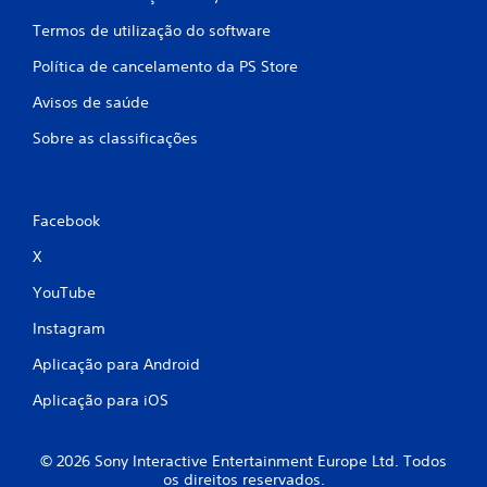
m
Termos de utilização do software
b
Política de cancelamento da PS Store
Avisos de saúde
a
Sobre as classificações
s
e
Facebook
e
X
m
YouTube
7
Instagram
9
Aplicação para Android
c
Aplicação para iOS
l
© 2026 Sony Interactive Entertainment Europe Ltd. Todos
a
os direitos reservados.