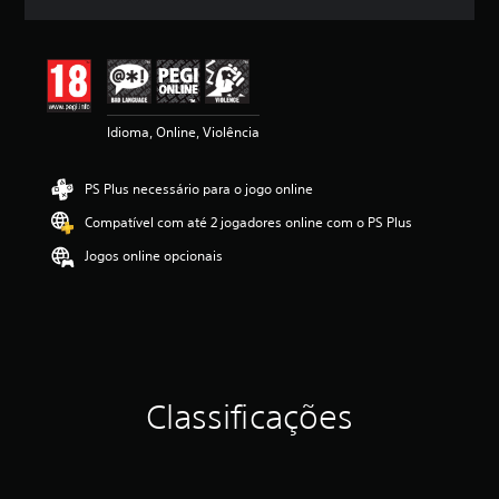
c
a
ç
ã
o
m
Idioma, Online, Violência
é
d
i
PS Plus necessário para o jogo online
a
d
Compatível com até 2 jogadores online com o PS Plus
e
4
Jogos online opcionais
.
8
6
e
s
t
r
Classificações
e
l
a
s
(