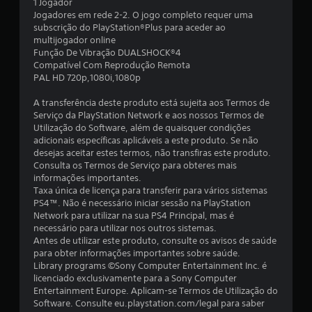
i
1 Jogador
Jogadores em rede 2-2. O jogo completo requer uma
a
subscrição do PlayStation®Plus para aceder ao
multijogador online
d
Função De Vibração DUALSHOCK®4
Compatível Com Reprodução Remota
e
PAL HD 720p,1080i,1080p
4
A transferência deste produto está sujeita aos Termos de
Serviço da PlayStation Network e aos nossos Termos de
.
Utilização do Software, além de quaisquer condições
adicionais específicas aplicáveis a este produto. Se não
8
desejas aceitar estes termos, não transfiras este produto.
Consulta os Termos de Serviço para obteres mais
6
informações importantes.
Taxa única de licença para transferir para vários sistemas
PS4™. Não é necessário iniciar sessão na PlayStation
e
Network para utilizar na sua PS4 Principal, mas é
necessário para utilizar nos outros sistemas.
s
Antes de utilizar este produto, consulte os avisos de saúde
para obter informações importantes sobre saúde.
t
Library programs ©Sony Computer Entertainment Inc. é
licenciado exclusivamente para a Sony Computer
r
Entertainment Europe. Aplicam-se Termos de Utilização do
Software. Consulte eu.playstation.com/legal para saber