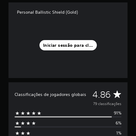
d
e
Personal Ballistic Shield (Gold)
u
m
m
á
x
i
Iniciar sessão para classificar
m
o
d
e
c
i
n
c
C
o
4.86
Classificações de jogadores globais
)
l
c
79 classificações
o
91%
m
a
b
6%
a
s
s
1%
e