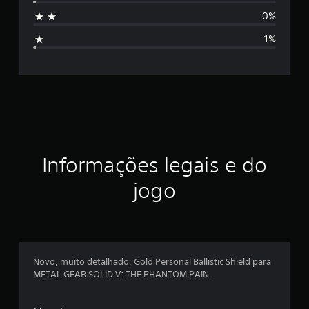
s
e
0%
m
i
7
1%
9
f
c
l
i
a
s
c
s
i
a
f
i
ç
Informações legais e do
c
a
ã
jogo
ç
õ
o
e
s
m
é
Novo, muito detalhado, Gold Personal Ballistic Shield para
METAL GEAR SOLID V: THE PHANTOM PAIN.
d