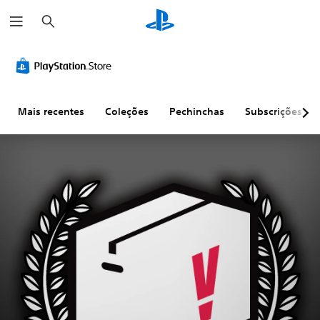
P
e
s
q
u
i
s
a
r
Mais recentes
Coleções
Pechinchas
Subscrições