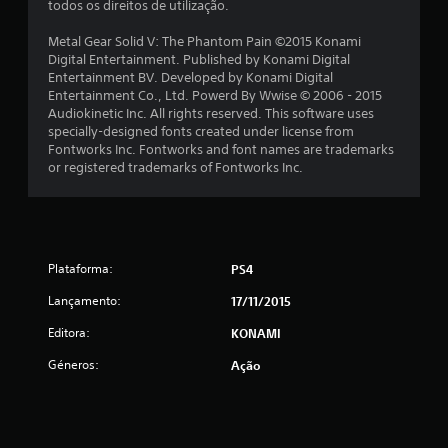
e
todos os direitos de utilização.
l
Metal Gear Solid V: The Phantom Pain ©2015 Konami
Digital Entertainment. Published by Konami Digital
a
Entertainment BV. Developed by Konami Digital
Entertainment Co., Ltd. Powerd By Wwise © 2006 - 2015
s
Audiokinetic Inc. All rights reserved. This software uses
specially-designed fonts created under license from
(
Fontworks Inc. Fontworks and font names are trademarks
or registered trademarks of Fontworks Inc.
d
e
u
Plataforma:
PS4
m
Lançamento:
17/11/2015
m
Editora:
KONAMI
á
Géneros:
Ação
x
i