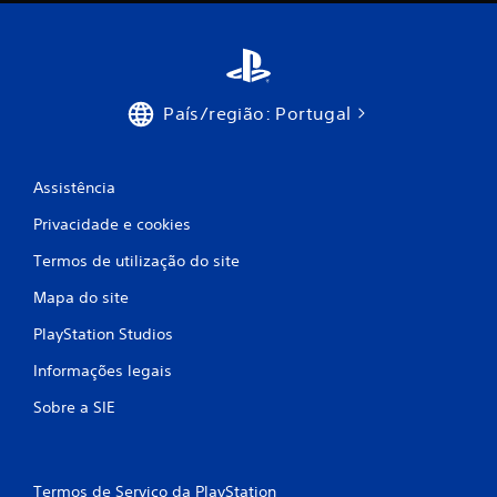
m
o
d
País/região: Portugal
e
Assistência
c
Privacidade e cookies
i
Termos de utilização do site
n
Mapa do site
c
PlayStation Studios
o
Informações legais
)
Sobre a SIE
c
o
Termos de Serviço da PlayStation