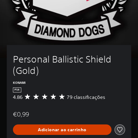
Personal Ballistic Shield 
(Gold)
KONAMI
PS4
4.86
79 classificações
C
l
a
€0,99
s
s
i
Adicionar ao carrinho
f
i