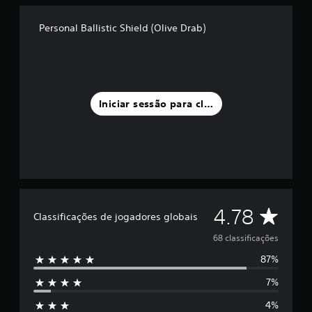
d
e
Personal Ballistic Shield (Olive Drab)
u
m
m
á
x
i
Iniciar sessão para classificar
m
o
d
e
c
i
n
c
C
o
4.78
Classificações de jogadores globais
)
l
c
68 classificações
o
87%
m
a
b
7%
a
s
s
4%
e