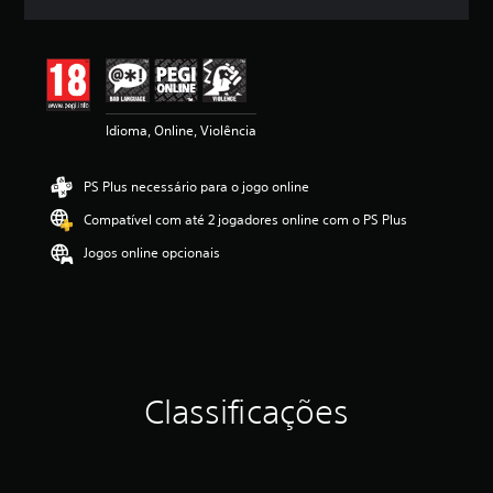
c
a
ç
ã
o
m
Idioma, Online, Violência
é
d
i
PS Plus necessário para o jogo online
a
d
Compatível com até 2 jogadores online com o PS Plus
e
4
Jogos online opcionais
.
7
8
e
s
t
r
Classificações
e
l
a
s
(