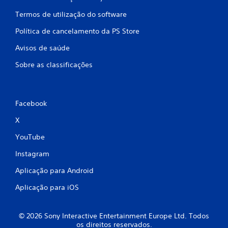
m
Termos de utilização do software
b
Política de cancelamento da PS Store
Avisos de saúde
a
Sobre as classificações
s
e
Facebook
e
X
m
YouTube
6
Instagram
8
Aplicação para Android
c
Aplicação para iOS
l
© 2026 Sony Interactive Entertainment Europe Ltd. Todos
a
os direitos reservados.