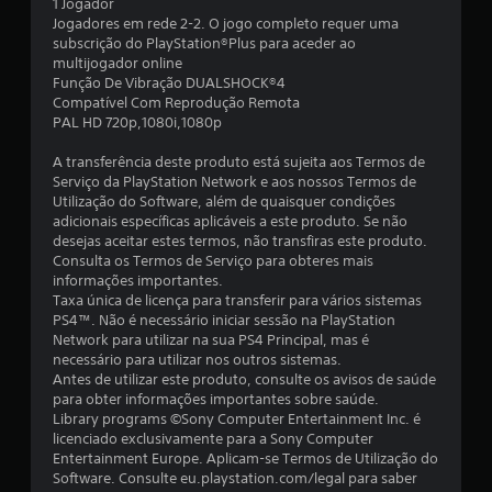
i
1 Jogador
Jogadores em rede 2-2. O jogo completo requer uma
a
subscrição do PlayStation®Plus para aceder ao
multijogador online
d
Função De Vibração DUALSHOCK®4
Compatível Com Reprodução Remota
e
PAL HD 720p,1080i,1080p
4
A transferência deste produto está sujeita aos Termos de
Serviço da PlayStation Network e aos nossos Termos de
.
Utilização do Software, além de quaisquer condições
adicionais específicas aplicáveis a este produto. Se não
7
desejas aceitar estes termos, não transfiras este produto.
Consulta os Termos de Serviço para obteres mais
8
informações importantes.
Taxa única de licença para transferir para vários sistemas
PS4™. Não é necessário iniciar sessão na PlayStation
e
Network para utilizar na sua PS4 Principal, mas é
necessário para utilizar nos outros sistemas.
s
Antes de utilizar este produto, consulte os avisos de saúde
para obter informações importantes sobre saúde.
t
Library programs ©Sony Computer Entertainment Inc. é
licenciado exclusivamente para a Sony Computer
r
Entertainment Europe. Aplicam-se Termos de Utilização do
Software. Consulte eu.playstation.com/legal para saber