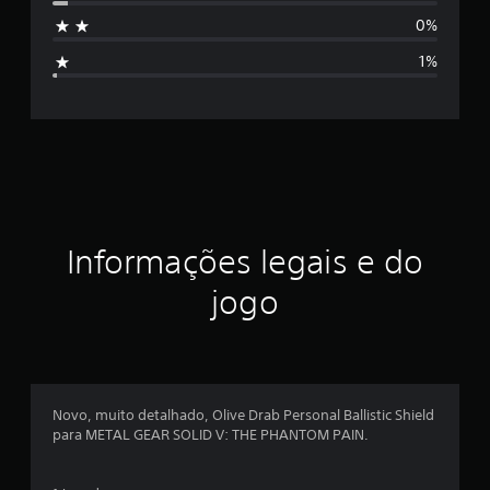
s
e
0%
m
i
6
1%
8
f
c
l
i
a
s
c
s
i
a
f
i
ç
Informações legais e do
c
a
ã
jogo
ç
õ
o
e
s
m
é
Novo, muito detalhado, Olive Drab Personal Ballistic Shield
para METAL GEAR SOLID V: THE PHANTOM PAIN.
d