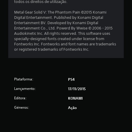
e
todos os direitos de utilização.
l
Metal Gear Solid V: The Phantom Pain ©2015 Konami
Digital Entertainment. Published by Konami Digital
a
Entertainment BV. Developed by Konami Digital
Entertainment Co., Ltd. Powerd By Wwise © 2006 - 2015
s
Audiokinetic Inc. All rights reserved. This software uses
specially-designed fonts created under license from
(
Fontworks Inc. Fontworks and font names are trademarks
or registered trademarks of Fontworks Inc.
d
e
u
Plataforma:
PS4
m
Lançamento:
17/11/2015
m
Editora:
KONAMI
á
Géneros:
Ação
x
i