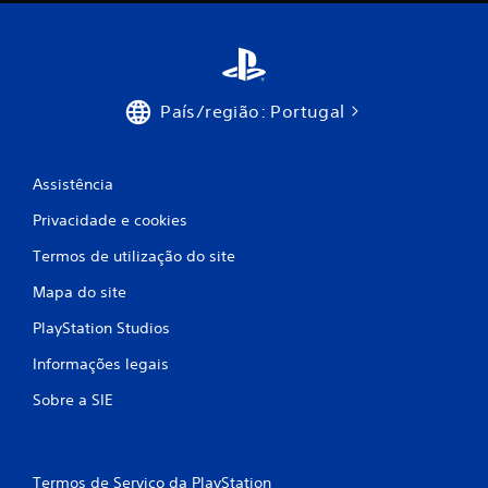
m
o
d
País/região: Portugal
e
Assistência
c
Privacidade e cookies
i
Termos de utilização do site
n
Mapa do site
c
PlayStation Studios
o
Informações legais
)
Sobre a SIE
c
o
Termos de Serviço da PlayStation