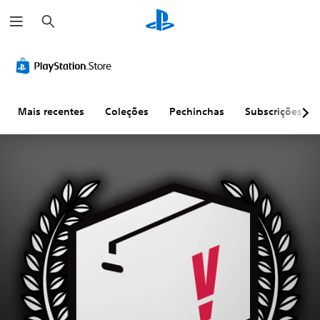
P
e
s
q
u
i
s
a
r
Mais recentes
Coleções
Pechinchas
Subscrições