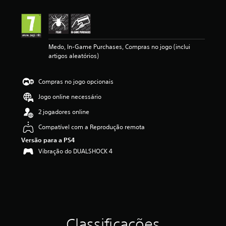
a
ç
ã
o
m
Medo, In-Game Purchases, Compras no jogo (inclui
é
artigos aleatórios)
d
i
a
Compras no jogo opcionais
d
e
Jogo online necessário
2
.
2 jogadores online
3
Compatível com a Reprodução remota
3
e
Versão para a PS4
s
Vibração do DUALSHOCK 4
t
r
e
l
a
s
(
Classificações
d