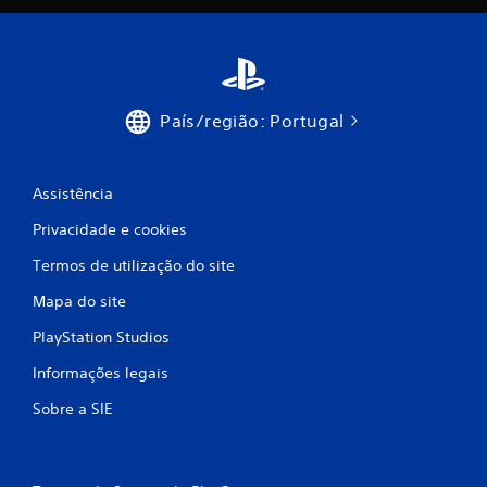
x
i
m
País/região: Portugal
o
d
Assistência
e
Privacidade e cookies
c
Termos de utilização do site
Mapa do site
i
PlayStation Studios
n
Informações legais
c
Sobre a SIE
o
)