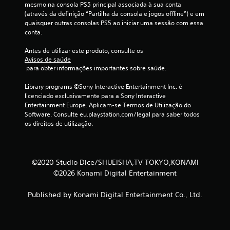
mesmo na consola PS5 principal associada à sua conta 
r
(através da definição “Partilha da consola e jogos offline”) e em 
quaisquer outras consolas PS5 ao iniciar uma sessão com essa 
e
conta.
Antes de utilizar este produto, consulte os 
l
Avisos de saúde
 para obter informações importantes sobre saúde.
a
Library programs ©Sony Interactive Entertainment Inc. é 
s
licenciado exclusivamente para a Sony Interactive 
Entertainment Europe. Aplicam-se Termos de Utilização do 
(
Software. Consulte eu.playstation.com/legal para saber todos 
os direitos de utilização.
d
e
©2020 Studio Dice/SHUEISHA,TV TOKYO,KONAMI
u
©2026 Konami Digital Entertainment
m
Published by Konami Digital Entertainment Co., Ltd.
m
á