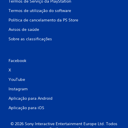
Termos de Serviço da PlayStation
c
Termos de utilização do software
o
Política de cancelamento da PS Store
m
Avisos de saúde
b
Sobre as classificações
a
s
Facebook
e
X
e
YouTube
Instagram
m
Aplicação para Android
3
Aplicação para iOS
c
l
© 2026 Sony Interactive Entertainment Europe Ltd. Todos