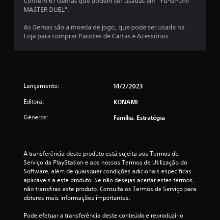
é
Contém 67 Gemas que podem ser usadas em "Yu-Gi-Oh!
MASTER DUEL".
d
As Gemas são a moeda de jogo, que pode ser usada na
i
Loja para comprar Pacotes de Cartas e Acessórios.
a
d
Lançamento:
14/2/2023
e
Editora:
KONAMI
2
Géneros:
Família, Estratégia
.
3
A transferência deste produto está sujeita aos Termos de 
3
Serviço da PlayStation e aos nossos Termos de Utilização do 
Software, além de quaisquer condições adicionais específicas 
e
aplicáveis a este produto. Se não desejas aceitar estes termos, 
não transfiras este produto. Consulta os Termos de Serviço para 
s
obteres mais informações importantes.
t
Pode efetuar a transferência deste conteúdo e reproduzir o 