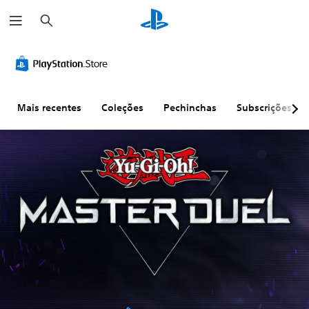
P
e
s
q
u
i
s
a
r
Mais recentes
Coleções
Pechinchas
Subscrições