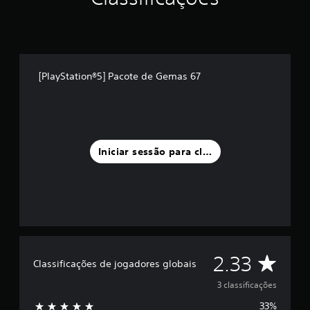
e
u
m
m
á
x
[PlayStation®5] Pacote de Gemas 67
i
m
o
d
e
c
Iniciar sessão para classificar
i
n
c
o
)
c
o
m
b
C
2.33
Classificações de jogadores globais
a
s
l
3 classificações
e
e
33%