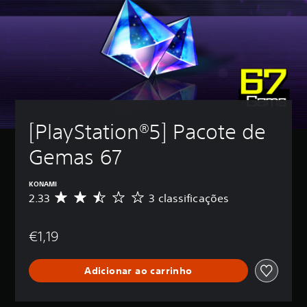
[PlayStation®5] Pacote de 
Gemas 67
KONAMI
2.33
3 classificações
C
l
a
€1,19
s
s
i
Adicionar ao carrinho
f
i
c